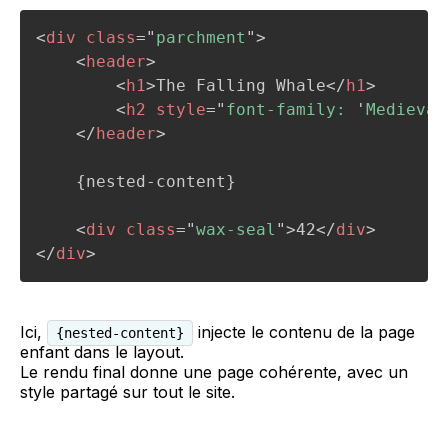
<
div
class
=
"
parchment
"
>
<
header
>
<
h1
>
The Falling Whale
</
h1
>
<
h2
style
=
"
font-family: 
'
Medieval
</
header
>
    {nested-content}

<
div
class
=
"
wax-seal
"
>
42
</
div
>
</
div
>
Ici,
injecte le contenu de la page
{nested-content}
enfant dans le layout.
Le rendu final donne une page cohérente, avec un
style partagé sur tout le site.