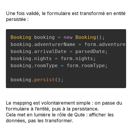
Une fois validé, le formulaire est transformé en entité
persistée :
Booking
 booking 
=
new
Booking
(
)
;
booking
.
adventurerName 
=
 form
.
adventurerN
booking
.
arrivalDate 
=
 parsedDate
;
booking
.
nights 
=
 form
.
nights
;
booking
.
roomType 
=
 form
.
roomType
;
booking
.
persist
(
)
;
Le mapping est volontairement simple : on passe du
formulaire à l’entité, puis à la persistance.
Cela met en lumière le rôle de Qute : afficher les
données, pas les transformer.