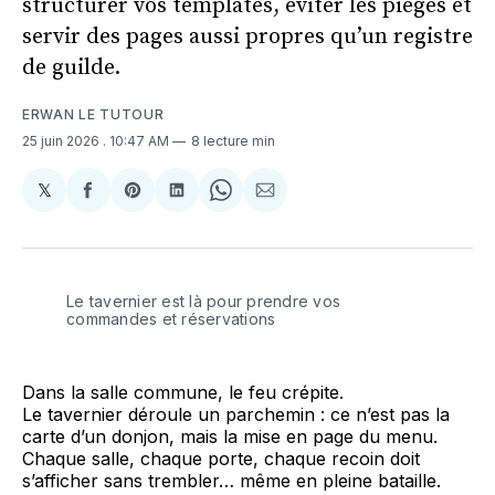
structurer vos templates, éviter les pièges et
servir des pages aussi propres qu’un registre
de guilde.
ERWAN LE TUTOUR
25 juin 2026
. 10:47 AM
8 lecture min
𝕏
Share
Partager
Share
Partager
Share
Partager
on
sur
on
sur
on
par
X
Facebook
Pinterest
LinkedIn
WhatsApp
Courriel
Le tavernier est là pour prendre vos 
commandes et réservations
Dans la salle commune, le feu crépite.
Le tavernier déroule un parchemin : ce n’est pas la
carte d’un donjon, mais la mise en page du menu.
Chaque salle, chaque porte, chaque recoin doit
s’afficher sans trembler… même en pleine bataille.