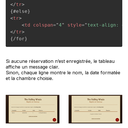
</
tr
>
<
tr
>
<
td
colspan
=
"
4
"
style
=
"
text-align: ce
</
tr
>
Si aucune réservation n’est enregistrée, le tableau
affiche un message clair.
Sinon, chaque ligne montre le nom, la date formatée
et la chambre choisie.