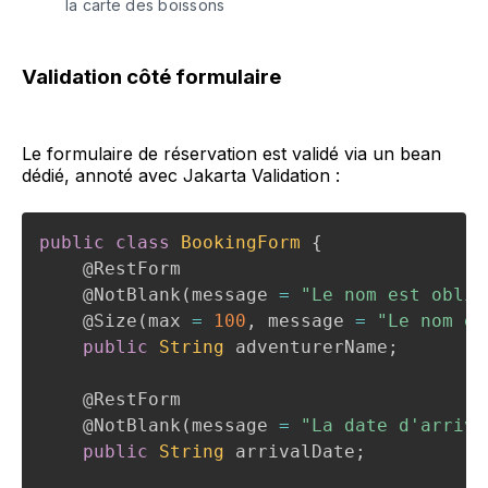
la carte des boissons
Validation côté formulaire
Le formulaire de réservation est validé via un bean
dédié, annoté avec Jakarta Validation :
public
class
BookingForm
{
@RestForm
@NotBlank
(
message 
=
"Le nom est oblig
@Size
(
max 
=
100
,
 message 
=
"Le nom es
public
String
 adventurerName
;
@RestForm
@NotBlank
(
message 
=
"La date d'arrivé
public
String
 arrivalDate
;