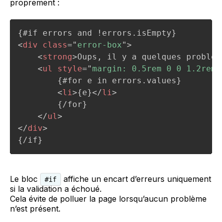
proprement :
<
div
class
=
"
error-box
"
>
<
strong
>
Oups, il y a quelques problèm
<
ul
style
=
"
margin: 0.5rem 0 0 1.2rem;
        {#for e in errors.values}

<
li
>
{e}
</
li
>
        {/for}

</
ul
>
</
div
>
Le bloc
affiche un encart d’erreurs uniquement
#if
si la validation a échoué.
Cela évite de polluer la page lorsqu’aucun problème
n’est présent.