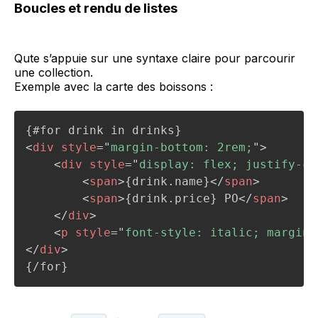
Boucles et rendu de listes
Qute s’appuie sur une syntaxe claire pour parcourir
une collection.
Exemple avec la carte des boissons :
<
div
style
=
"
margin-bottom: 2rem;
"
>
<
div
style
=
"
display: flex; justify-co
<
span
>
{drink.name}
</
span
>
<
span
>
{drink.price} PO
</
span
>
</
div
>
<
p
style
=
"
font-style: italic; margin-
</
div
>