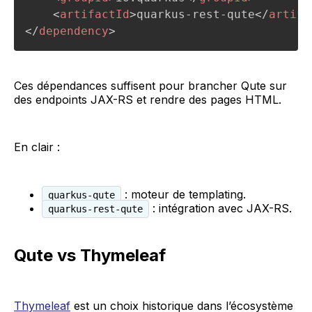
<
artifactId
>
quarkus-rest-qute
</
artifa
</
dependency
>
Ces dépendances suffisent pour brancher Qute sur
des endpoints JAX-RS et rendre des pages HTML.
En clair :
: moteur de templating.
quarkus-qute
: intégration avec JAX-RS.
quarkus-rest-qute
Qute vs Thymeleaf
Thymeleaf
est un choix historique dans l’écosystème