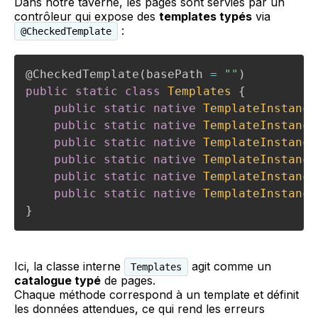
Dans notre taverne, les pages sont servies par un
contrôleur qui expose des
templates typés
via
:
@CheckedTemplate
@CheckedTemplate
(
basePath 
=
""
)
public
static
class
Templates
{
public
static
native
TemplateInstance
public
static
native
TemplateInstance
public
static
native
TemplateInstance
public
static
native
TemplateInstance
public
static
native
TemplateInstance
public
static
native
TemplateInstance
}
Ici, la classe interne
agit comme un
Templates
catalogue typé
de pages.
Chaque méthode correspond à un template et définit
les données attendues, ce qui rend les erreurs