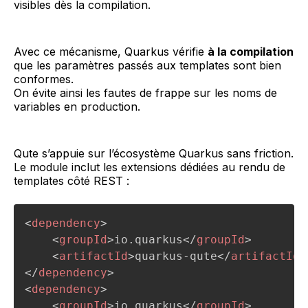
visibles dès la compilation.
Avec ce mécanisme, Quarkus vérifie
à la compilation
que les paramètres passés aux templates sont bien
conformes.
On évite ainsi les fautes de frappe sur les noms de
variables en production.
Qute s’appuie sur l’écosystème Quarkus sans friction.
Le module inclut les extensions dédiées au rendu de
templates côté REST :
<
dependency
>
<
groupId
>
io.quarkus
</
groupId
>
<
artifactId
>
quarkus-qute
</
artifactId
>
</
dependency
>
<
dependency
>
<
groupId
>
io.quarkus
</
groupId
>