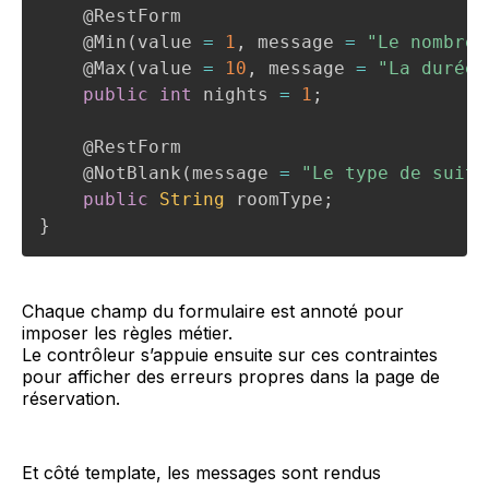
@RestForm
@Min
(
value 
=
1
,
 message 
=
"Le nombre 
@Max
(
value 
=
10
,
 message 
=
"La durée 
public
int
 nights 
=
1
;
@RestForm
@NotBlank
(
message 
=
"Le type de suite
public
String
 roomType
;
}
Chaque champ du formulaire est annoté pour
imposer les règles métier.
Le contrôleur s’appuie ensuite sur ces contraintes
pour afficher des erreurs propres dans la page de
réservation.
Et côté template, les messages sont rendus