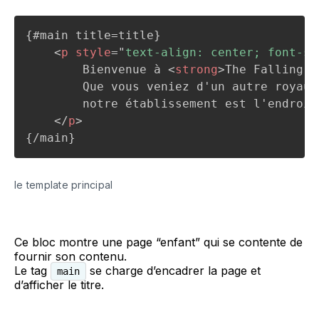
{#main title=title}

<
p
style
=
"
text-align: center; font-si
        Bienvenue à 
<
strong
>
The Falling W
        Que vous veniez d'un autre royaum
        notre établissement est l'endroit
</
p
>
le template principal
Ce bloc montre une page “enfant” qui se contente de
fournir son contenu.
Le tag
se charge d’encadrer la page et
main
d’afficher le titre.