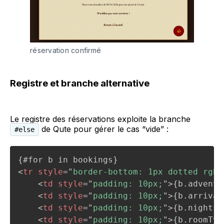
réservation confirmé
Registre et branche alternative
Le registre des réservations exploite la branche
de Qute pour gérer le cas “vide” :
#else
<
tr
style
=
"
border-bottom: 1px dotted rgba
<
td
style
=
"
padding: 10px;
"
>
{b.adventu
<
td
style
=
"
padding: 10px;
"
>
{b.arrival
<
td
style
=
"
padding: 10px;
"
>
{b.nights}
<
td
style
=
"
padding: 10px;
"
>
{b.roomTyp