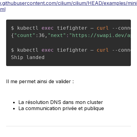
aw.githubusercontent.com/cilium/cilium/HEAD/examples/mini
ml
$ kubectl 
exec
 tiefighter – 
curl
 --connec
{
"count"
:36,
"next"
:
"https://swapi.dev/api
$ kubectl 
exec
 tiefighter – 
curl
 --connec
Ship landed
Il me permet ainsi de valider :
La résolution DNS dans mon cluster
La communication privée et publique