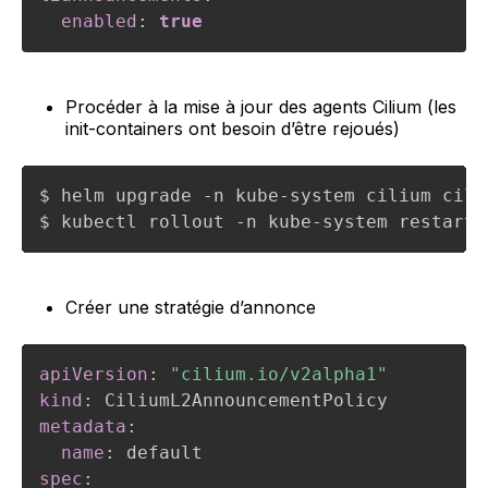
enabled
:
true
Procéder à la mise à jour des agents Cilium (les
init-containers ont besoin d’être rejoués)
$ helm upgrade -n kube-system cilium cili
$ kubectl rollout -n kube-system restart 
Créer une stratégie d’annonce
apiVersion
:
"cilium.io/v2alpha1"
kind
:
metadata
:
name
:
spec
: