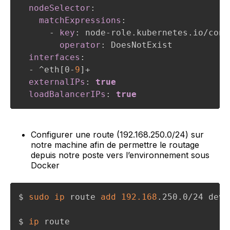
nodeSelector
:
matchExpressions
:
-
key
:
 node
-
role.kubernetes.io/cont
operator
:
 DoesNotExist

interfaces
:
-
 ^eth
[
0
-
9
]
+

externalIPs
:
true
loadBalancerIPs
:
true
Configurer une route (192.168.250.0/24) sur
notre machine afin de permettre le routage
depuis notre poste vers l’environnement sous
Docker
$ 
sudo
ip
 route 
add
192.168
.250.0/24 dev 
$ 
ip
 route
