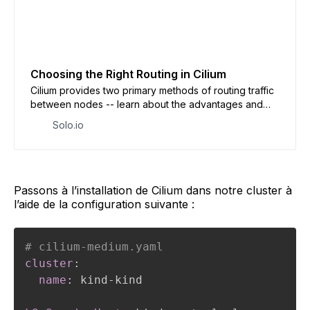
Choosing the Right Routing in Cilium
Cilium provides two primary methods of routing traffic
between nodes -- learn about the advantages and
disadvantages of each.
Solo.io
Passons à l’installation de Cilium dans notre cluster à
l’aide de la configuration suivante :
# cilium-medium.yaml
cluster
:
name
:
 kind
-
kind
