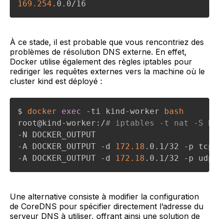
169.254
.0.0/16
À ce stade, il est probable que vous rencontriez des
problèmes de résolution DNS externe. En effet,
Docker utilise également des règles iptables pour
rediriger les requêtes externes vers la machine où le
cluster kind est déployé :
$ 
docker
exec
 -ti kind-worker 
bash
root@kind-worker:/
# iptables -t nat -S DO
-N DOCKER_OUTPUT

-A DOCKER_OUTPUT -d 
172.18
.0.1/32 -p tcp 
-A DOCKER_OUTPUT -d 
172.18
.0.1/32 -p udp 
Une alternative consiste à modifier la configuration
de CoreDNS pour spécifier directement l’adresse du
serveur DNS à utiliser, offrant ainsi une solution de