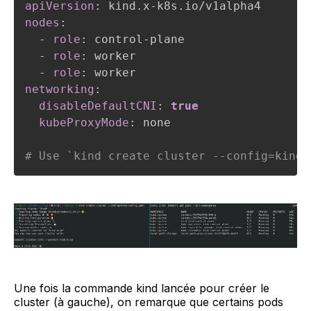
apiVersion
:
 kind.x
-
nodes
:
-
role
:
 control
-
plane

-
role
:
 worker

-
role
:
networking
:
disableDefaultCNI
:
true
kubeProxyMode
:
 none

# Use `kind create cluster --config=kind-
Une fois la commande kind lancée pour créer le
cluster (à gauche), on remarque que certains pods