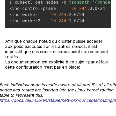
$ kubectl get nodes -o 
jsonpath
=
'{range .
kind-control-plane      
10.244
.0.0/24

kind-worker     
10.244
.2.0/24

kind-worker2    
10.244
.1.0/24
Afin que chaque nœud du cluster puisse accéder
aux pods exécutés sur les autres nœuds, il est
impératif que ces sous-réseaux soient correctement
routés.
La documentation est explicite à ce sujet : par défaut,
cette configuration n’est pas en place:
Each individual node is made aware of all pod IPs of all oth
nodes and routes are inserted into the Linux kernel routing
table to represent this.
https://docs.cilium.io/en/stable/network/concepts/routing/