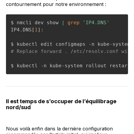
contournement pour notre environnement :
$ nmcli dev show 
|
grep
'IP4.DNS'
IP4.DNS
[
1
]
:                             
1
# Replace forward . /etc/resolv.conf with
$ kubectl -n kube-system rollout restart 
Il est temps de s’occuper de l’équilibrage
nord/sud
Nous voilà enfin dans la dernière configuration