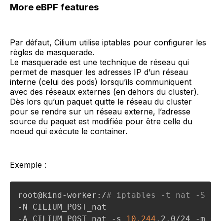
More eBPF features
Par défaut, Cilium utilise iptables pour configurer les
règles de masquerade.
Le masquerade est une technique de réseau qui
permet de masquer les adresses IP d’un réseau
interne (celui des pods) lorsqu’ils communiquent
avec des réseaux externes (en dehors du cluster).
Dès lors qu’un paquet quitte le réseau du cluster
pour se rendre sur un réseau externe, l’adresse
source du paquet est modifiée pour être celle du
noeud qui exécute le container.
Exemple :
root@kind-worker:/
# iptables -t nat -S  C
-N CILIUM_POST_nat

-A CILIUM_POST_nat -s 
10.244
.2.0/24 -m 
se