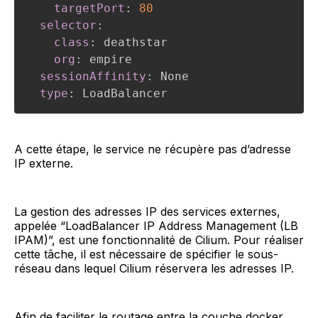
targetPort
:
80
selector
:
class
:
 deathstar

org
:
 empire

sessionAffinity
:
 None

type
:
 LoadBalancer
A cette étape, le service ne récupère pas d’adresse
IP externe.
La gestion des adresses IP des services externes,
appelée “LoadBalancer IP Address Management (LB
IPAM)”, est une fonctionnalité de Cilium. Pour réaliser
cette tâche, il est nécessaire de spécifier le sous-
réseau dans lequel Cilium réservera les adresses IP.
Afin de faciliter le routage entre la couche docker