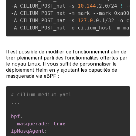
-A CILIUM_POST_nat -s 
10.244
.2.0/24 
!
 -d 
-A CILIUM_POST_nat -m mark --mark 0xa00/0
-A CILIUM_POST_nat -s 
127.0
.0.1/32 -o cil
-A CILIUM_POST_nat -o cilium_host -m mark
Il est possible de modifier ce fonctionnement afin de
tirer pleinement parti des fonctionnalités offertes par
le noyau Linux. Il vous suffit de personnaliser le
déploiement Helm en y ajoutant les capacités de
masquerade via eBPF :
# cilium-medium.yaml
...
bpf
:
masquerade
:
true
ipMasqAgent
: