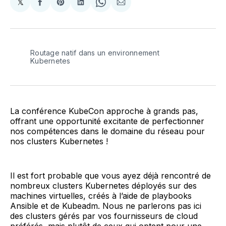
𝕏
Share
Partager
Share
Partager
Share
Partager
on
sur
on
sur
on
par
X
Facebook
Pinterest
LinkedIn
WhatsApp
Courriel
Routage natif dans un environnement 
Kubernetes
La conférence KubeCon approche à grands pas,
offrant une opportunité excitante de perfectionner
nos compétences dans le domaine du réseau pour
nos clusters Kubernetes !
Il est fort probable que vous ayez déjà rencontré de
nombreux clusters Kubernetes déployés sur des
machines virtuelles, créés à l’aide de playbooks
Ansible et de Kubeadm. Nous ne parlerons pas ici
des clusters gérés par vos fournisseurs de cloud
préférés, mais plutôt de ceux qui optent pour une