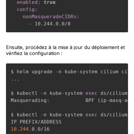
enabled
:
true
config
:
nonMasqueradeCIDRs
:
-
 10.244.0.0/8
Ensuite, procédez à la mise à jour du déploiement et
vérifiez la configuration :
..
.

$ kubectl -n kube-system 
exec
 ds/cilium -
Masquerading:            BPF 
(
ip-masq-age
$ kubectl -n kube-system 
exec
 ds/cilium -
10.244