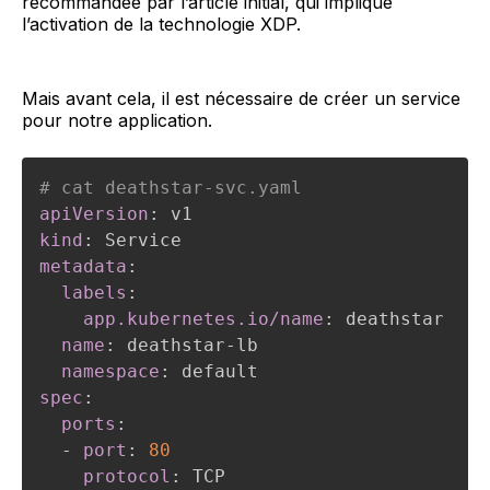
recommandée par l’article initial, qui implique
l’activation de la technologie XDP.
Mais avant cela, il est nécessaire de créer un service
pour notre application.
# cat deathstar-svc.yaml 
apiVersion
:
kind
:
metadata
:
labels
:
app.kubernetes.io/name
:
 deathstar

name
:
 deathstar
-
lb

namespace
:
spec
:
ports
:
-
port
:
80
protocol
:
 TCP
