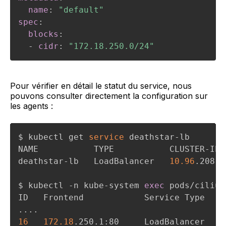
name
:
"default"
spec
:
blocks
:
-
cidr
:
"172.18.250.0/24"
Pour vérifier en détail le statut du service, nous
pouvons consulter directement la configuration sur
les agents :
$ kubectl get 
service
 deathstar-lb

NAME           TYPE           CLUSTER-IP 
deathstar-lb   LoadBalancer   
10.96
.208.1
$ kubectl -n kube-system 
exec
 pods/cilium
..
..
16
172.18
.250.1:80     LoadBalancer   
1