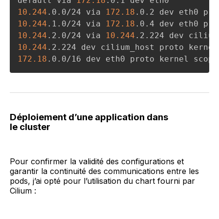
default via 
172.18
10.244
.0.0/24 via 
172.18
10.244
.1.0/24 via 
172.18
10.244
.2.0/24 via 
10.244
.2.224 dev cilium
10.244
.2.224 dev cilium_host proto kernel
172.18
.0.0/16 dev eth0 proto kernel scope
Déploiement d’une application dans
le cluster
Pour confirmer la validité des configurations et
garantir la continuité des communications entre les
pods, j’ai opté pour l’utilisation du chart fourni par
Cilium :