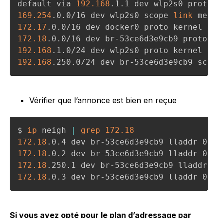
default via 
192.168
.1.1 dev wlp2s0 proto 
169.254
.0.0/16 dev wlp2s0 scope 
link
 metr
172.17
.0.0/16 dev docker0 proto kernel sc
172.18
.0.0/16 dev br-53ce6d3e9cb9 proto k
192.168
.1.0/24 dev wlp2s0 proto kernel sc
192.168
.250.0/24 dev br-53ce6d3e9cb9 scop
Vérifier que l’annonce est bien en reçue
$ 
ip
 neigh 
|
grep
172.18
172.18
172.18
172.18
172.18
.0.3 dev br-53ce6d3e9cb9 lladdr 02:
Si vous avez opté pour le plan d’adressage par