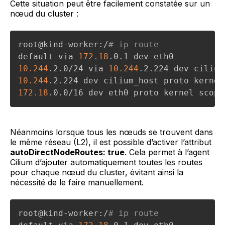
Cette situation peut être facilement constatée sur un
nœud du cluster :
root@kind-worker:/
# ip route   
default via 
172.18
10.244
.2.0/24 via 
10.244
.2.224 dev cilium
10.244
.2.224 dev cilium_host proto kernel
172.18
.0.0/16 dev eth0 proto kernel scope
Néanmoins lorsque tous les nœuds se trouvent dans
le même réseau (L2), il est possible d’activer l’attribut
autoDirectNodeRoutes: true
. Cela permet à l’agent
Cilium d’ajouter automatiquement toutes les routes
pour chaque nœud du cluster, évitant ainsi la
nécessité de le faire manuellement.
root@kind-worker:/
# ip route   