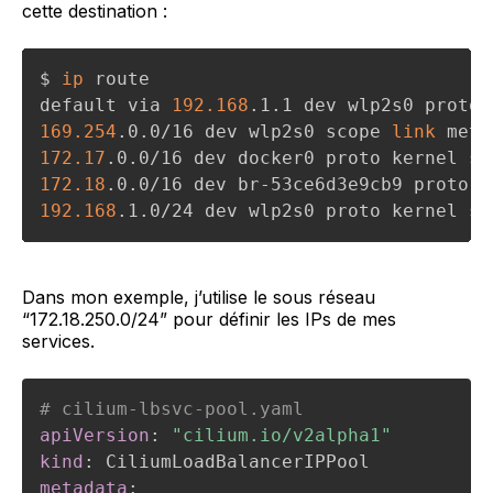
cette destination :
$ 
ip
 route

default via 
192.168
.1.1 dev wlp2s0 proto 
169.254
.0.0/16 dev wlp2s0 scope 
link
 metr
172.17
.0.0/16 dev docker0 proto kernel sc
172.18
.0.0/16 dev br-53ce6d3e9cb9 proto k
192.168
.1.0/24 dev wlp2s0 proto kernel sc
Dans mon exemple, j’utilise le sous réseau
“172.18.250.0/24” pour définir les IPs de mes
services.
# cilium-lbsvc-pool.yaml
apiVersion
:
"cilium.io/v2alpha1"
kind
:
metadata
: