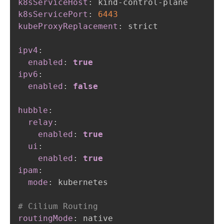
k8sServiceHost
:
 kind
-
control
-
k8sServicePort
:
6443
kubeProxyReplacement
:
 strict

ipv4
:
enabled
:
true
ipv6
:
enabled
:
false
hubble
:
relay
:
enabled
:
true
ui
:
enabled
:
true
ipam
:
mode
:
 kubernetes

# Cilium Routing
routingMode
: