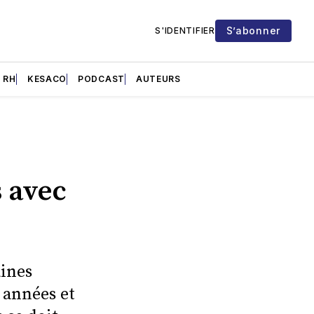
S’abonner
S'IDENTIFIER
RH
KESACO
PODCAST
AUTEURS
-
 avec
aines
 années et