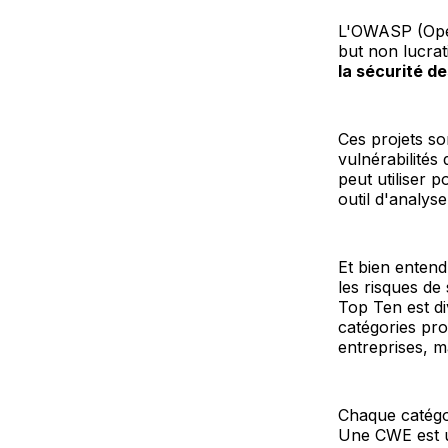
L'OWASP (Open
but non lucrati
la sécurité de
Ces projets so
vulnérabilité
peut utiliser 
outil d'analys
Et bien entendu
les risques de
Top Ten est di
catégories pr
entreprises, 
Chaque catégo
Une CWE est un