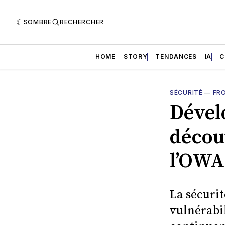
SOMBRE
RECHERCHER
HOME
STORY
TENDANCES
IA
C
SÉCURITÉ
—
FR
Dével
décou
l’OWA
La sécuri
vulnérabi