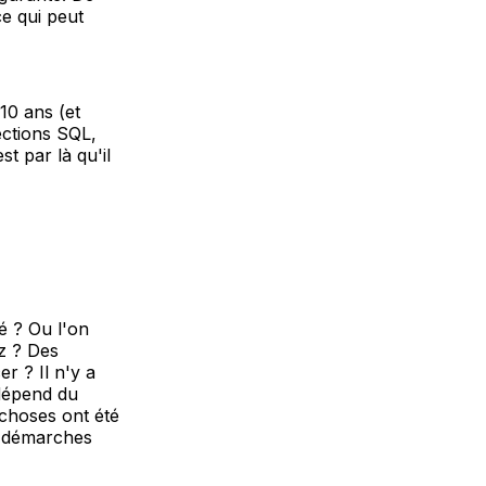
e qui peut
10 ans (et
ections SQL,
t par là qu'il
té ? Ou l'on
ez ? Des
r ? Il n'y a
 dépend du
 choses ont été
es démarches