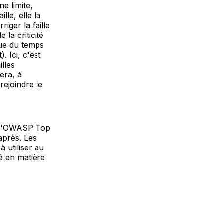
e limite,
lle, elle la
iger la faille
la criticité
 que du temps
. Ici, c'est
illes
era, à
rejoindre le
e, l'OWASP Top
après. Les
 utiliser au
té en matière