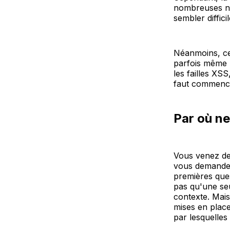
nombreuses nou
sembler diffici
Néanmoins, cer
parfois même p
les failles XS
faut commence
Par où n
Vous venez de 
vous demande d
premières ques
pas qu'une se
contexte. Mais
mises en place
par lesquelles