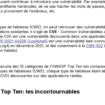
uvant contribuer à introduire une vulnérabilité. Par exemple,
 identifiants hardcodés, de ne pas hacher les mots de passes
Ls provenant de l'extérieur, etc.
pe de faiblesse (CWE), on peut retrouver des vulnérabilit
tions existantes: il s'agit de
CVE
- Common Vulnerabilities 
e CVE est une vulnérabilité découverte dans une applicati
E-2021-44228 (Log4shell)
est une vulnérabilité bien con
ie Log4j en décembre 2021, et liée notamment à la
CWE-502
(
 fiables).
acune des 10 catégories de l'OWASP Top Ten est compos
pes de faiblesses (CWE), chaque type de faiblesse étant lié
 (CVE) découvertes sur des applications réelles.
Top Ten: les incontournables