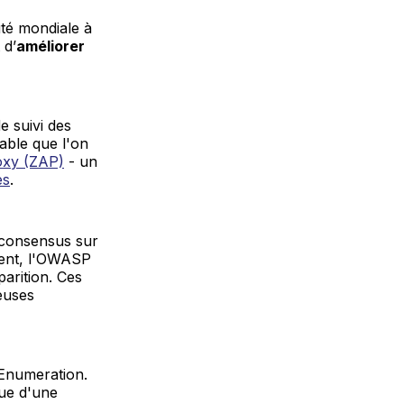
té mondiale à
 d’
améliorer
e suivi des
able que l'on
oxy (ZAP)
- un
es
.
un consensus sur
ement, l'OWASP
parition. Ces
euses
numeration.
que d'une