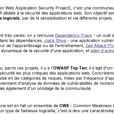
 Web Application Security Project), c'est une communau
f dédiée à la sécurité des applications web. Son objectif est
s logiciels
, par de la sensibilisation et via différents projets.
nt très variés: on y retrouve
Dependency-Track
- un outil d
s dans les dépendances,
Juice Shop
- une application vulnér
pour de l'apprentissage ou de l'entraînement,
Zed Attack Pr
e dynamique de la sécurité d'une application, et
plein d'autr
, parmi ces projets, il y a l'
OWASP Top Ten
: il s'agit d'
 sécurité les plus critiques des applications web. Concrèt
visé en dix catégories de risques, triées par fréquence d'ap
oviennent d'analyse de données de vulnérabilités de nombr
mais également d'un sondage de la communauté.
rie est en fait un ensemble de
CWE
- Common Weakness E
 type de faiblesse logicielle, c'est-à-dire une caractéristi