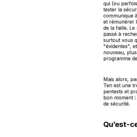
qui (ou parfoi
tester la sécu
communique à l'
et rémunérer l
de la faille. 
passé à recher
surtout vous q
"évidentes", e
nouveau, plus 
programme de
Mais alors, pa
Ten est une tr
pentests et pr
bon moment : u
de sécurité.
Qu’est-c