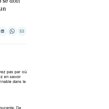
 se doit
 un
re
Partager
Share
Partager
sur
on
par
k
erest
LinkedIn
WhatsApp
Courriel
avez pas par où
z en savoir
urnable dans le
lgurante. De