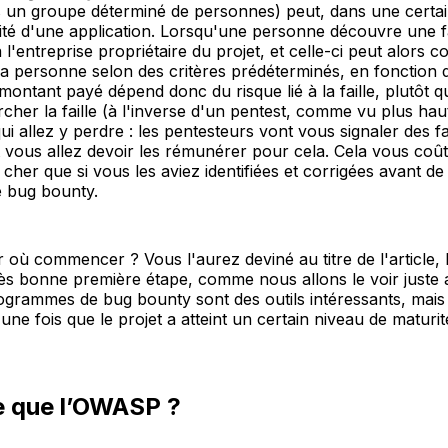
s un groupe déterminé de personnes) peut, dans une certain
rité d'une application. Lorsqu'une personne découvre une fai
entreprise propriétaire du projet, et celle-ci peut alors corr
a personne selon des critères prédéterminés, en fonction de 
Le montant payé dépend donc du risque lié à la faille, plutôt
cher la faille (à l'inverse d'un pentest, comme vu plus haut)
ui allez y perdre : les pentesteurs vont vous signaler des fa
t vous allez devoir les rémunérer pour cela. Cela vous coût
cher que si vous les aviez identifiées et corrigées avant de 
 bug bounty.
r où commencer ? Vous l'aurez deviné au titre de l'articl
ès bonne première étape, comme nous allons le voir juste 
ogrammes de bug bounty sont des outils intéressants, mais à
ne fois que le projet a atteint un certain niveau de maturi
e que l’OWASP ?