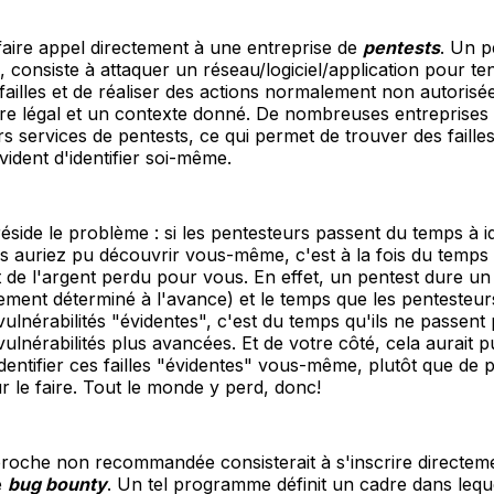
aire appel directement à une entreprise de
pentests
. Un p
, consiste à attaquer un réseau/logiciel/application pour ten
failles et de réaliser des actions normalement non autorisé
re légal et un contexte donné. De nombreuses entreprises 
s services de pentests, ce qui permet de trouver des failles 
vident d'identifier soi-même.
réside le problème : si les pentesteurs passent du temps à id
us auriez pu découvrir vous-même, c'est à la fois du temp
t de l'argent perdu pour vous. En effet, un pentest dure u
ement déterminé à l'avance) et le temps que les pentesteur
vulnérabilités "évidentes", c'est du temps qu'ils ne passent
ulnérabilités plus avancées. Et de votre côté, cela aurait 
dentifier ces failles "évidentes" vous-même, plutôt que de 
ur le faire. Tout le monde y perd, donc!
roche non recommandée consisterait à s'inscrire directem
e
bug bounty
. Un tel programme définit un cadre dans lequ