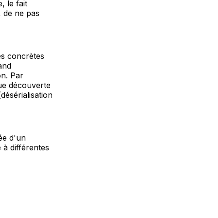
 le fait
, de ne pas
és concrètes
and
on. Par
nue découverte
désérialisation
ée d'un
 à différentes