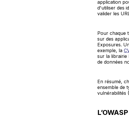
application po
d'utiliser des
valider les UR
Pour chaque ty
sur des applica
Exposures. Un
exemple, la
CV
sur la librair
de données non
En résumé, ch
ensemble de ty
vulnérabilités
L’OWASP 