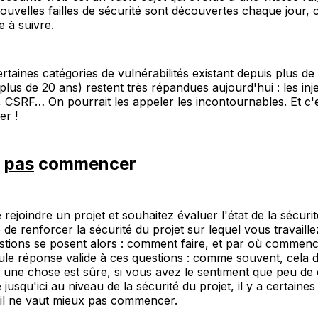
velles failles de sécurité sont découvertes chaque jour, c
le à suivre.
taines catégories de vulnérabilités existant depuis plus de 
lus de 20 ans) restent très répandues aujourd'hui : les inj
S, CSRF… On pourrait les appeler les incontournables. Et c'es
r !
e
pas
commencer
rejoindre un projet et souhaitez évaluer l'état de la sécuri
e renforcer la sécurité du projet sur lequel vous travaill
tions se posent alors : comment faire, et par où commence
ule réponse valide à ces questions : comme souvent, cela
 une chose est sûre, si vous avez le sentiment que peu de
 jusqu'ici au niveau de la sécurité du projet, il y a certain
 il ne vaut mieux pas commencer.