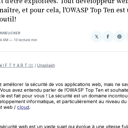
t d'être exploitées. Tout développeur web
naître, et pour cela, l'OWASP Top Ten est
outil!
ENNEUCKER
𝕏
Share
Partager
Sha
:14 AM
13 lecture min
on
sur
on
X
Faceboo
Pint
N I F T Y A R T ✍🏻
/
Unsplash
 améliorer la sécurité de vos applications web, mais ne s
ous avez entendu parler de l’OWASP Top Ten et souhaite
icle est fait pour vous ! La sécurité est un domaine inconto
loppement informatique, et particulièrement au niveau du
t web /
cloud
.
sécurité web est un vaste sujet qui évolue à une vitesse fu