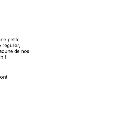
k
erest
LinkedIn
WhatsApp
Courriel
ne petite
 régulier,
hacune de nos
n !
sont