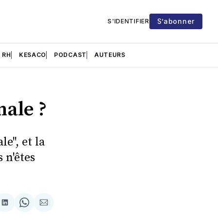
S’abonner
S'IDENTIFIER
RH
KESACO
PODCAST
AUTEURS
nale ?
e", et la
 n'êtes
re
Partager
Share
Partager
sur
on
par