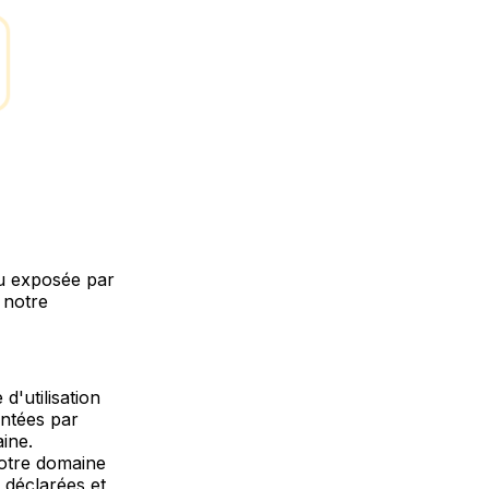
u exposée par
 notre
d'utilisation
entées par
ine.
notre domaine
s déclarées et