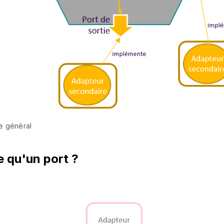
e général
 qu'un port ?