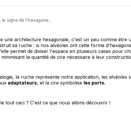
X
Faceboo
Pint
s le signe de l'hexagone…
ce une architecture hexagonale, c'est un peu comme être u
nstruit sa ruche : si nos alvéoles ont cette forme d'hexagone
'elle permet de diviser l'espace en plusieurs cases pour c
 minimisant la quantité de cire nécessaire à leur constructio
logie, la ruche représente notre application, les alvéoles 
aux
adaptateurs
, et la cire symbolise
les ports.
fie tout ceci ? C'est ce que nous allons découvrir !