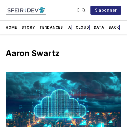
S’abonner
HOME
STORY
TENDANCES
IA
CLOUD
DATA
BACK
F
Aaron Swartz