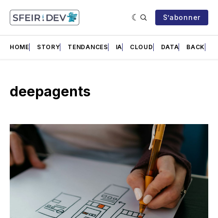
S’abonner
HOME
STORY
TENDANCES
IA
CLOUD
DATA
BACK
F
deepagents