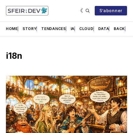
S’abonner
HOME
STORY
TENDANCES
IA
CLOUD
DATA
BACK
F
i18n