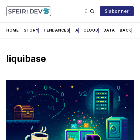
S’abonner
HOME
STORY
TENDANCES
IA
CLOUD
DATA
BACK
F
liquibase