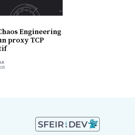
Chaos Engineering
 un proxy TCP
if
AR
025