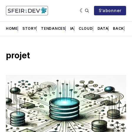
S’abonner
HOME
STORY
TENDANCES
IA
CLOUD
DATA
BACK
F
projet