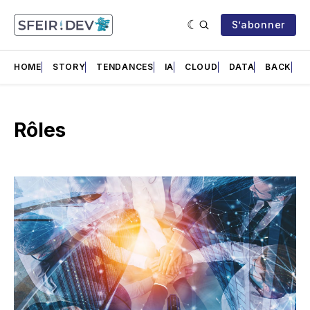
S’abonner
HOME
STORY
TENDANCES
IA
CLOUD
DATA
BACK
F
Rôles