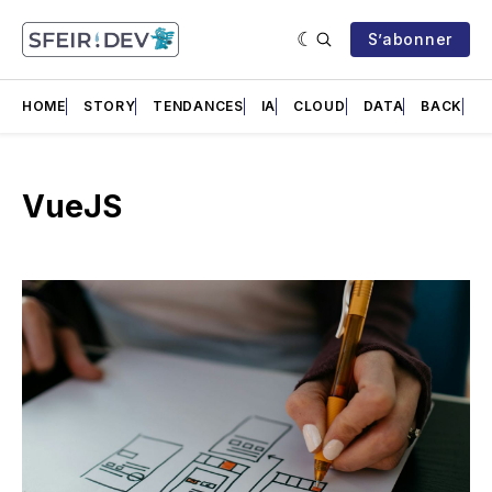
S’abonner
HOME
STORY
TENDANCES
IA
CLOUD
DATA
BACK
F
VueJS