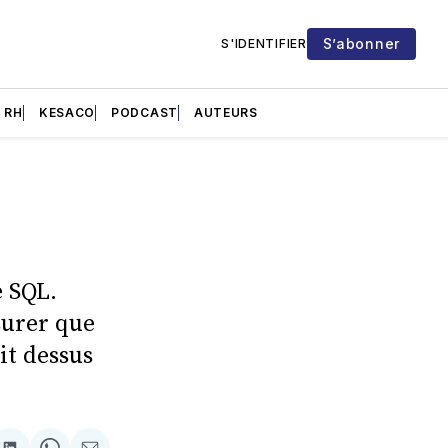
S’abonner
S'IDENTIFIER
RH
KESACO
PODCAST
AUTEURS
e SQL.
surer que
it dessus