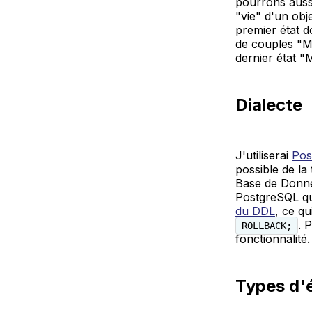
pourrons aussi
"vie" d'un obje
premier état d
de couples "Ma
dernier état "
Dialecte
J'utiliserai
Pos
possible de l
Base de Donnée
PostgreSQL qua
du DDL
, ce q
. 
ROLLBACK;
fonctionnalité.
Types d'