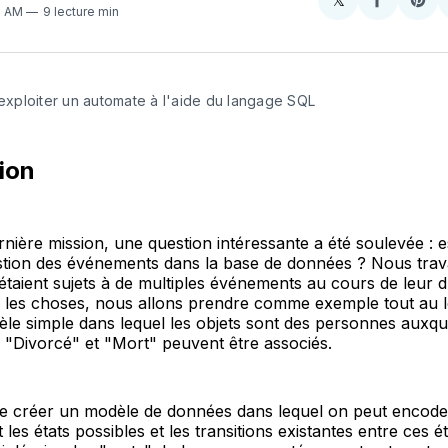
Share
Partager
Sha
22 AM
9 lecture min
on
sur
on
X
Faceboo
Pint
 exploiter un automate à l'aide du langage SQL
ion
nière mission, une question intéressante a été soulevée : es
stion des événements dans la base de données ? Nous trava
 étaient sujets à de multiples événements au cours de leur d
er les choses, nous allons prendre comme exemple tout au 
èle simple dans lequel les objets sont des personnes auxque
 "Divorcé" et "Mort" peuvent être associés.
t de créer un modèle de données dans lequel on peut encod
les états possibles et les transitions existantes entre ces é