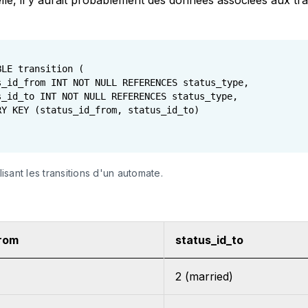
elle, il y aurait probablement des données associées aux tra
LE transition (

s_id_from INT NOT NULL REFERENCES status_type,

s_id_to INT NOT NULL REFERENCES status_type,

RY KEY (status_id_from, status_id_to)

sant les transitions d'un automate.
from
status_id_to
2 (married)