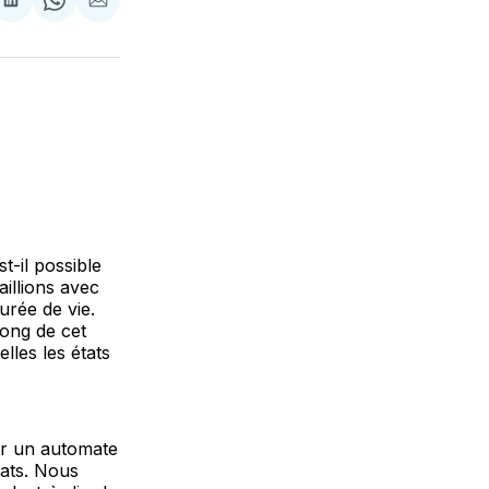
re
Partager
Share
Partager
sur
on
par
k
erest
LinkedIn
WhatsApp
Courriel
t-il possible
illions avec
urée de vie.
long de cet
lles les états
er un automate
tats. Nous