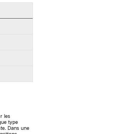
r les
que type
iste. Dans une