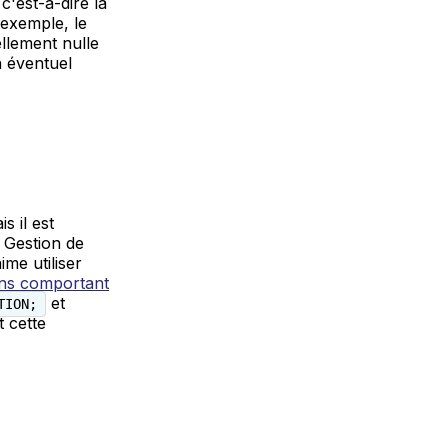
'est-à-dire la
 exemple, le
llement nulle
n éventuel
s il est
 Gestion de
me utiliser
ons comportant
et
TION;
 cette