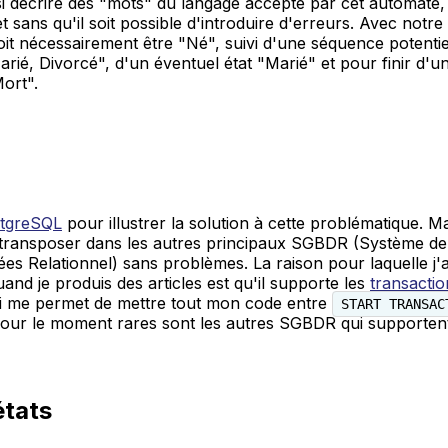
 décrire des "mots" du langage accepté par cet automate, c
t sans qu'il soit possible d'introduire d'erreurs. Avec notre
oit nécessairement être "Né", suivi d'une séquence potentie
rié, Divorcé", d'un éventuel état "Marié" et pour finir d'u
Mort".
tgreSQL
pour illustrer la solution à cette problématique. Mai
a transposer dans les autres principaux SGBDR (Système de
s Relationnel) sans problèmes. La raison pour laquelle j'ai
nd je produis des articles est qu'il supporte les
transacti
ui me permet de mettre tout mon code entre
START TRANSAC
Pour le moment rares sont les autres SGBDR qui supportent
états