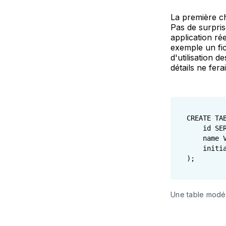
La première ch
Pas de surprise
application ré
exemple un fic
d'utilisation 
détails ne fera
CREATE TAB
    id SER
    name V
    initi
Une table modél