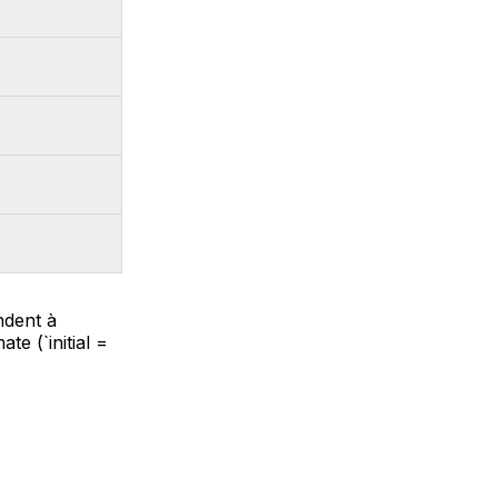
ndent à
te (`initial =