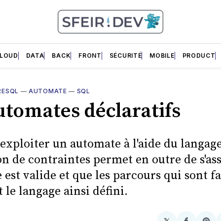
LOUD
DATA
BACK
FRONT
SÉCURITÉ
MOBILE
PRODUCT
RESQL
—
AUTOMATE
—
SQL
utomates déclaratifs
 exploiter un automate à l'aide du langag
ion de contraintes permet en outre de s'as
 est valide et que les parcours qui sont fa
 le langage ainsi défini.
𝕏