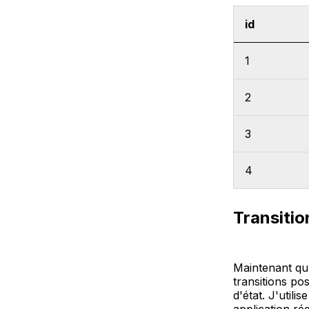
id
1
2
3
4
Transitio
Maintenant qu'i
transitions po
d'état. J'utili