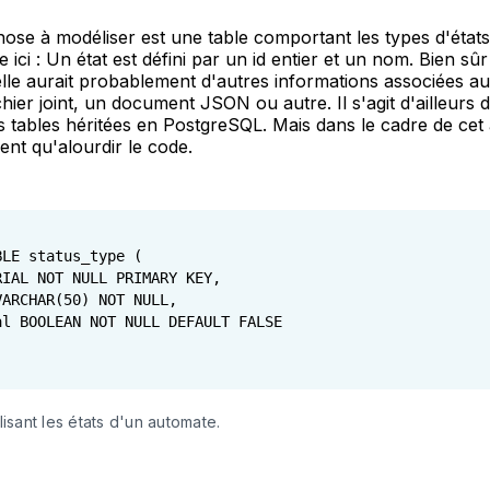
ose à modéliser est une table comportant les types d'états
 ici : Un état est défini par un id entier et un nom. Bien sû
elle aurait probablement d'autres informations associées au
hier joint, un document JSON ou autre. Il s'agit d'ailleurs
des tables héritées en PostgreSQL. Mais dans le cadre de cet 
ient qu'alourdir le code.
LE status_type (

IAL NOT NULL PRIMARY KEY,

ARCHAR(50) NOT NULL,

al BOOLEAN NOT NULL DEFAULT FALSE

isant les états d'un automate.