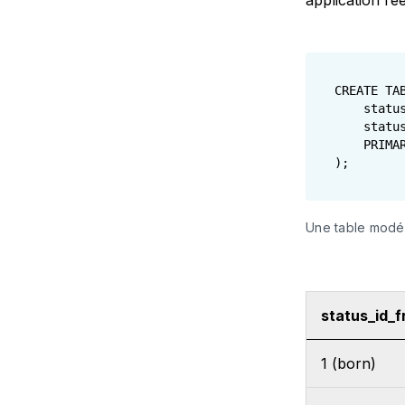
application ré
CREATE TAB
    statu
    statu
    PRIMA
Une table modéli
status_id_
1 (born)