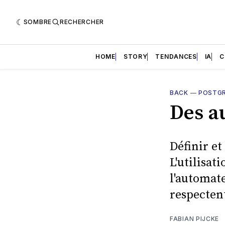
SOMBRE
RECHERCHER
HOME
STORY
TENDANCES
IA
C
BACK
—
POSTG
Des a
Définir et
L'utilisat
l'automate
respectent
FABIAN PIJCKE