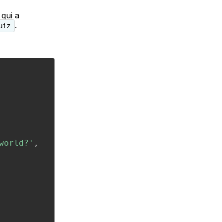
qui a
.
uiz
world?'
,