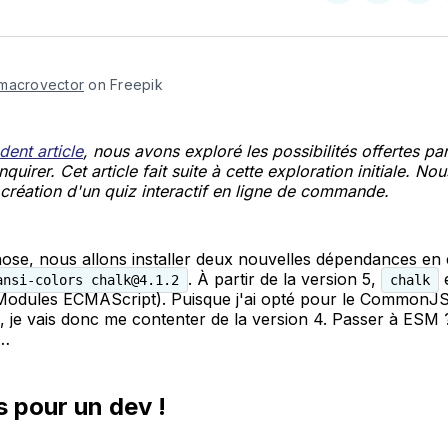
on
sur
on
X
Faceboo
Pint
macrovector
 on Freepik
dent article
, nous avons exploré les possibilités offertes par
quirer. Cet article fait suite à cette exploration initiale. No
 création d'un quiz interactif en ligne de commande.
hose, nous allons installer deux nouvelles dépendances en
. À partir de la version 5,
e
ansi-colors chalk@4.1.2
chalk
odules ECMAScript). Puisque j'ai opté pour le CommonJS
e, je vais donc me contenter de la version 4. Passer à ESM 
s…
 pour un dev !