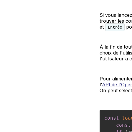
Si vous lancez
trouver les co
et
pou
Entrée
À la fin de to
choix de l'uti
l'utilisateur 
Pour alimenter
l'
API de l'Ope
On peut sélect
const
loa
const