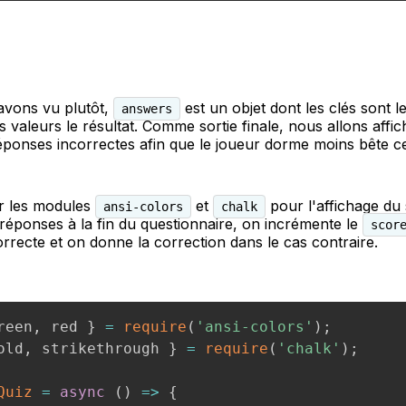
vons vu plutôt,
est un objet dont les clés sont 
answers
s valeurs le résultat. Comme sortie finale, nous allons affic
réponses incorrectes afin que le joueur dorme moins bête cet
r les modules
et
pour l'affichage du
ansi-colors
chalk
s réponses à la fin du questionnaire, on incrémente le
scor
rrecte et on donne la correction dans le cas contraire.
reen
,
 red 
}
=
require
(
'ansi-colors'
)
;
old
,
 strikethrough 
}
=
require
(
'chalk'
)
;
Quiz
=
async
(
)
=>
{