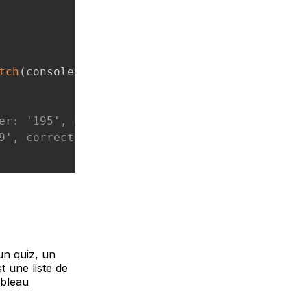
tch
(
console
.
error
)
;
er: '195', correct: false },
9', correct: true }
un quiz, un
t une liste de
ableau