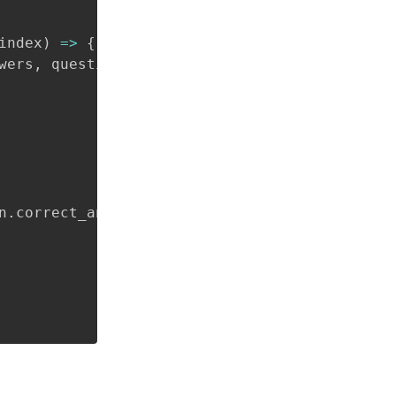
index
)
=>
{
wers
,
 question
.
correct_answer
]
;
n
.
correct_answer
)