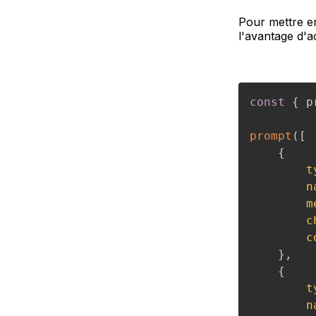
Pour mettre en
l'avantage d'a
const
{
 p
prompt
(
[
{
t
n
m
c
c
}
,
{
t
n