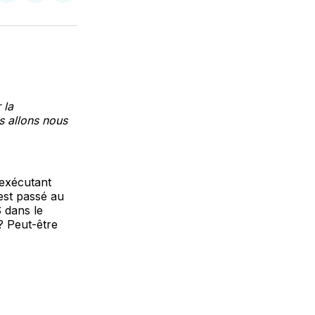
sur
on
par
k
erest
LinkedIn
WhatsApp
Courriel
 la
us allons nous
 exécutant
st passé au
 dans le
? Peut-être