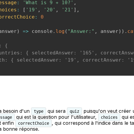
essage
:
'What is 9 + 10?'
,
hoices
:
[
'19'
,
'20'
,
'21'
]
,
orrectChoice
:
0
answer
)
=>
 console
.
log
(
"Answer:"
,
 answer
)
)
.
ca
: {
untries: { selectedAnswer: '165', correctAnsw
th: { selectedAnswer: '19', correctAnswer: '1
a besoin d'un
qui sera
puisqu'on veut créer 
type
quiz
qui est la question pour l'utilisateur,
qui es
ssage
choices
t enfin
, qui correspond à l'indice dans le t
correctChoice
a bonne réponse.