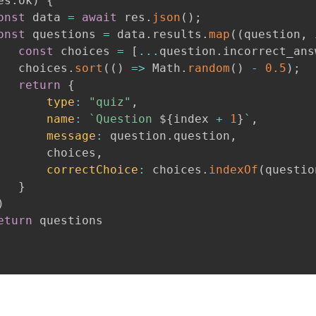
es
.
ok
)
{
onst
 data 
=
await
 res
.
json
(
)
;
onst
 questions 
=
 data
.
results
.
map
(
(
question
,
 
const
 choices 
=
[
...
question
.
incorrect_ans
   choices
.
sort
(
(
)
=>
 Math
.
random
(
)
-
0.5
)
;
return
{
type
:
"quiz"
,
name
:
`
Question 
${
index 
+
1
}
`
,
message
:
 question
.
question
,
       choices
,
correctChoice
:
 choices
.
indexOf
(
questio
}
)
eturn
 questions
