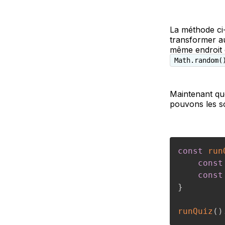
La méthode ci-
transformer au
même endroit d
Math.random(
Maintenant qu
pouvons les s
const
run
const
const
}
runQuiz
(
)