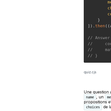
m
c
c
}
]
)
.
then
(
(
// Answer
//     co
//     ma
// }
quiz.cjs
Une question 
, un
name
me
propositions e
de l
choices