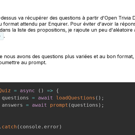
dessus va récupérer des questions à partir d'Open Trivia D
 format attendu par Enquirer. Pour éviter d'avoir la répon
ans la liste des propositions, je rajoute un peu d'aléatoire
.
)
e nous avons des questions plus variées et au bon format
oumettre au prompt.
Quiz
=
async
(
)
=>
{
 questions 
=
await
loadQuestions
(
)
;
 answers 
=
await
prompt
(
questions
)
;
.
catch
(
console
.
error
)