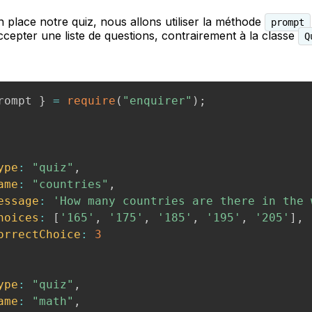
 place notre quiz, nous allons utiliser la méthode
prompt
ccepter une liste de questions, contrairement à la classe
Q
rompt 
}
=
require
(
"enquirer"
)
;
ype
:
"quiz"
,
ame
:
"countries"
,
essage
:
'How many countries are there in the 
hoices
:
[
'165'
,
'175'
,
'185'
,
'195'
,
'205'
]
,
orrectChoice
:
3
ype
:
"quiz"
,
ame
:
"math"
,