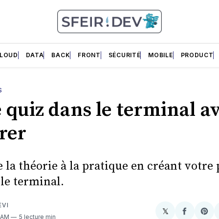
LOUD
DATA
BACK
FRONT
SÉCURITÉ
MOBILE
PRODUCT
S
 quiz dans le terminal a
rer
 la théorie à la pratique en créant votre
le terminal.
EVI
𝕏
Share
Partager
Sha
1 AM
5 lecture min