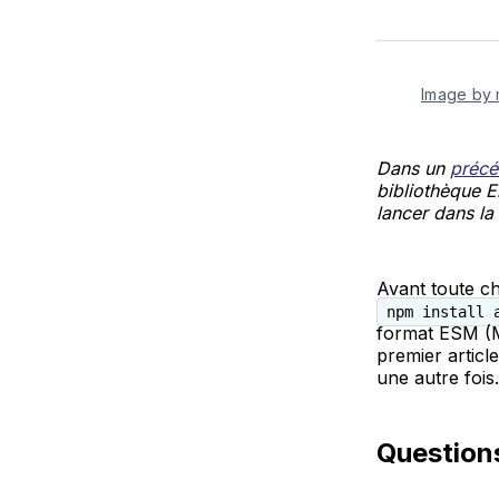
Image by 
Dans un
précé
bibliothèque En
lancer dans la
Avant toute c
npm install 
format ESM (M
premier articl
une autre foi
Questions