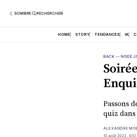
SOMBRE
RECHERCHER
HOME
STORY
TENDANCES
IA
C
BACK
—
NODE.J
Soirée
Enqui
Passons de
quiz dans 
ALEXANDRE MO
10 août 2023
. 9:5