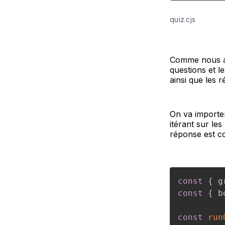
quiz.cjs
Comme nous a
questions et le
ainsi que les 
On va importe
itérant sur le
réponse est co
const
{
 g
const
{
 b
const
run