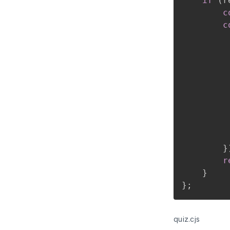
if
(
r
c
c
         
         
}
r
}
}
;
quiz.cjs