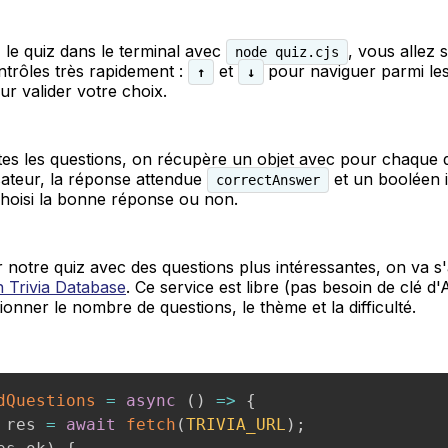
 le quiz dans le terminal avec
, vous allez 
node quiz.cjs
ntrôles très rapidement :
et
pour naviguer parmi les
↑
↓
r valider votre choix.
utes les questions, on récupère un objet avec pour chaque 
lisateur, la réponse attendue
et un booléen i
correctAnswer
a choisi la bonne réponse ou non.
 notre quiz avec des questions plus intéressantes, on va s
n Trivia Database
. Ce service est libre (pas besoin de clé d'A
ionner le nombre de questions, le thème et la difficulté.
dQuestions
=
async
(
)
=>
{
 res 
=
await
fetch
(
TRIVIA_URL
)
;