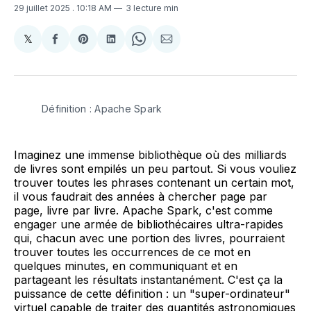
29 juillet 2025
. 10:18 AM
3 lecture min
𝕏
Share
Partager
Share
Partager
Share
Partager
on
sur
on
sur
on
par
X
Facebook
Pinterest
LinkedIn
WhatsApp
Courriel
Définition : Apache Spark
Imaginez une immense bibliothèque où des milliards
de livres sont empilés un peu partout. Si vous vouliez
trouver toutes les phrases contenant un certain mot,
il vous faudrait des années à chercher page par
page, livre par livre. Apache Spark, c'est comme
engager une armée de bibliothécaires ultra-rapides
qui, chacun avec une portion des livres, pourraient
trouver toutes les occurrences de ce mot en
quelques minutes, en communiquant et en
partageant les résultats instantanément. C'est ça la
puissance de cette définition : un "super-ordinateur"
virtuel capable de traiter des quantités astronomiques