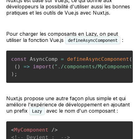
Nuxt.js est basé sur Vue.js, ce qui donne aux
développeurs la possibilité d'utiliser aussi les bonnes
pratiques et les outils de Vue.js avec Nuxt.js.
Pour charger les composants en Lazy, on peut
utiliser la fonction Vue.js
:
defineAsyncComponent
const
 AsyncComp 
=
defineAsyncComponent
(
(
)
=>
import
(
"./components/MyComponent.v
)
;
Nuxt.js propose une autre façon plus simple et qui
améliore l'expérience de développement en ajoutant
un prefix
avec le nom d'un composant :
Lazy
<
MyComponent
/>
<!-- Devient :  -->