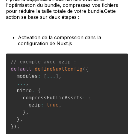
l'optimisation du bundle, compressez vos fichiers
pour réduire la taille totale de votre bundle.Cette
action se base sur deux étapes :
Activation de la compression dans la
configuration de Nuxt.js
// exemple avec gzip :
default
defineNuxtConfig
(
{
  modules
:
[
...
]
,
...
,
  nitro
:
{
    compressPublicAssets
:
{
      gzip
:
true
,
}
,
}
,
}
)
;