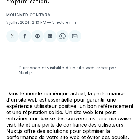
d'optimisation.
MOHAMED GONTARA
5 juillet 2024
. 2:10 PM
5 lecture min
𝕏
Share
Partager
Share
Partager
Share
Partager
on
sur
on
sur
on
par
X
Facebook
Pinterest
LinkedIn
WhatsApp
Courriel
Puissance et visibilité d'un site web créer par 
Nuxt.js 
Dans le monde numérique actuel, la performance
d'un site web est essentielle pour garantir une
expérience utilisateur positive, un bon référencement
et une réputation solide. Un site web lent peut
entraîner une baisse des conversions, une mauvaise
visibilité et une perte de confiance des utilisateurs.
Nuxt.js offre des solutions pour optimiser la
performance de votre site web et éviter ces écueils.