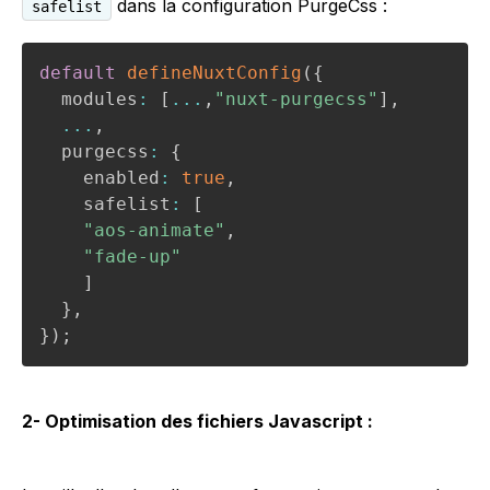
dans la configuration PurgeCss :
safelist
default
defineNuxtConfig
(
{
  modules
:
[
...
,
"nuxt-purgecss"
]
,
...
,
  purgecss
:
{
    enabled
:
true
,
    safelist
:
[
"aos-animate"
,
"fade-up"
]
}
,
}
)
;
2- Optimisation des fichiers Javascript :