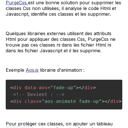
PurgeCss
,est une bonne solution pour supprimer les
classes Css non utilisées, il analyse le code Html et
Javascript, identifie ces classes et les supprimer.
Quelques librairies externes utilisent des attributs
Html pour appliquer des classes Css, PurgeCss ne
trouve pas ces classes ni dans les fichier Html ni
dans les fichier Javascript et il les supprime.
Exemple
Aos.js
librairie d'animation :
<
div
data-aos
=
"
fade-up
"
>
</
div
>
<!-- Devient : -->
<
div
class
=
"
aos-animate fade-up
"
>
</
div
>
Pour protéger ces classes, on ajouter un tableau