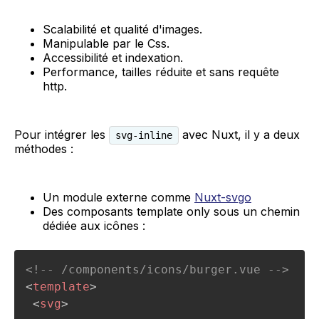
Scalabilité et qualité d'images.
Manipulable par le Css.
Accessibilité et indexation.
Performance, tailles réduite et sans requête
http.
Pour intégrer les
avec Nuxt, il y a deux
svg-inline
méthodes :
Un module externe comme
Nuxt-svgo
Des composants template only sous un chemin
dédiée aux icônes :
<!-- /components/icons/burger.vue -->
<
template
>
<
svg
>