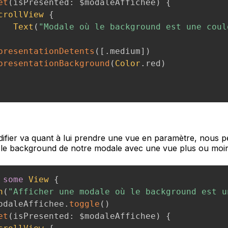
et
(
isPresented
:
 $modaleAffichee
)
{
crollView
{
Text
(
"Modale où le background est une coul
presentationDetents
(
[
.
medium
]
)
presentationBackground
(
Color
.
red
)
fier va quant à lui prendre une vue en paramètre, nous pe
 le background de notre modale avec une vue plus ou moi
some
View
{
n
(
"Afficher une modale où le background est u
odaleAffichee
.
toggle
(
)
et
(
isPresented
:
 $modaleAffichee
)
{