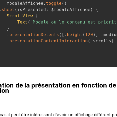
   modaleAffichee
.
toggle
(
)
.
sheet
(
isPresented
:
 $modaleAffichee
)
{
ScrollView
{
Text
(
"Modale où le contenu est priorit
}
.
presentationDetents
(
[
.
height
(
120
)
,
.
mediu
.
presentationContentInteraction
(
.
scrolls
)
tion de la présentation en fonction de
tion
cas il peut être intéressant d'avoir un affichage différent p