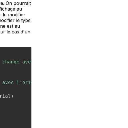
e. On pourrait
fichage au
 le modifier
difier le type
ne est au
our le cas d'un
 change avec l'orientation"
)
{
 avec l'orientation"
)
rial
)