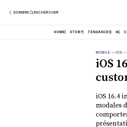
SOMBRE
RECHERCHER
HOME
STORY
TENDANCES
IA
C
MOBILE
—
IOS
iOS 1
custo
iOS 16.4 i
modales da
comportem
présentati