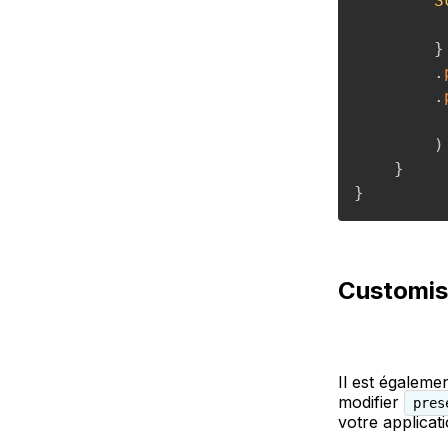
S
}
.
.
)
}
}
Customis
Il est égaleme
modifier
pres
votre applicat