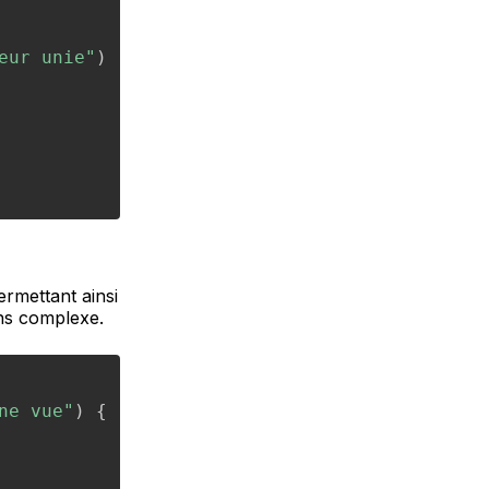
eur unie"
)
rmettant ainsi
ns complexe.
ne vue"
)
{