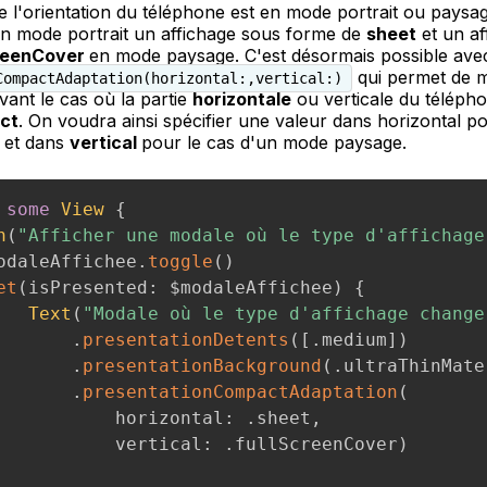
 l'orientation du téléphone est en mode portrait ou paysag
en mode portrait un affichage sous forme de
sheet
et un af
creenCover
en mode paysage. C'est désormais possible avec
qui permet de mo
CompactAdaptation(horizontal:,vertical:)
ivant le cas où la partie
horizontale
ou verticale du télépho
ct
. On voudra ainsi spécifier une valeur dans horizontal p
et dans
vertical
pour le cas d'un mode paysage.
some
View
{
n
(
"Afficher une modale où le type d'affichage
odaleAffichee
.
toggle
(
)
et
(
isPresented
:
 $modaleAffichee
)
{
Text
(
"Modale où le type d'affichage change
.
presentationDetents
(
[
.
medium
]
)
.
presentationBackground
(
.
ultraThinMate
.
presentationCompactAdaptation
(
           horizontal
:
.
sheet
,
           vertical
:
.
fullScreenCover
)