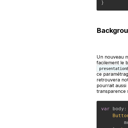
}
Backgrou
Un nouveau mo
facilement le 
presentation
ce paramétrag
retrouvera no
pourrait aussi
transparence 
var
 body
:
Butto
        m