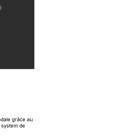
)
odale grâce au
n system de