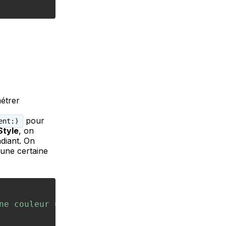
étrer
pour
ent:)
tyle
, on
diant. On
 une certaine
ne couleur unie"
)
{