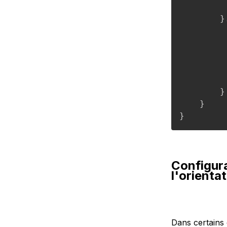
         
}
}
}
}
Configura
l'orienta
Dans certains 