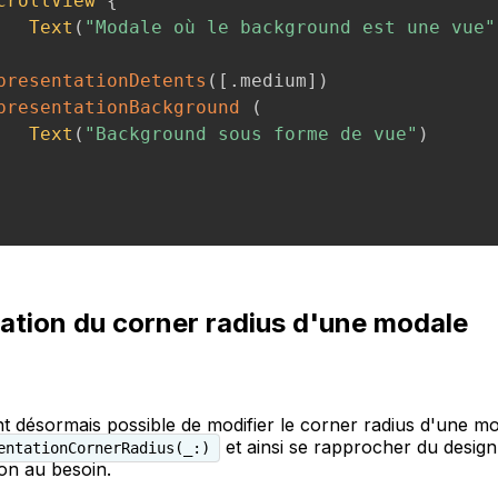
crollView
{
Text
(
"Modale où le background est une vue"
presentationDetents
(
[
.
medium
]
)
presentationBackground
(
Text
(
"Background sous forme de vue"
)
ation du corner radius d'une modale
nt désormais possible de modifier le corner radius d'une m
et ainsi se rapprocher du desig
entationCornerRadius(_:)
ion au besoin.