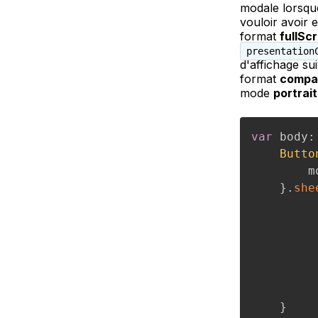
modale lorsque
vouloir avoir 
format
fullS
presentation
d'affichage su
format
compa
mode
portrait
var
 body
:
Butto
        m
}
.
she
         
         
}