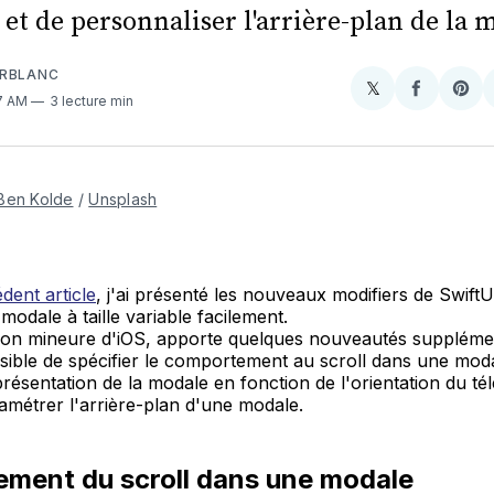
, et de personnaliser l'arrière-plan de la 
URBLANC
𝕏
Share
Partager
Sha
47 AM
3 lecture min
on
sur
on
X
Faceboo
Pint
Ben Kolde
/
Unsplash
dent article
, j'ai présenté les nouveaux modifiers de Swift
modale à taille variable facilement.
sion mineure d'iOS, apporte quelques nouveautés supplément
ible de spécifier le comportement au scroll dans une moda
présentation de la modale en fonction de l'orientation du t
métrer l'arrière-plan d'une modale.
ment du scroll dans une modale