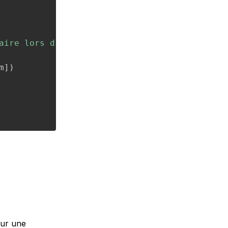
aire lors d'un swipe sur la modale"
)
m
]
)
our une