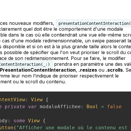
 ces nouveaux modifiers,
presentationContentInteraction(
 clairement quel doit être le comportement d'une modale
le dans le cas où elle contiendrait une vue elle-même scro
e cas d'une modale redimensionnable, un swipe passerait la
s disponible et si on est à la plus grande taille alors le conte
s possible de spécifier que l'on veut prioriser le scroll du 
ace de son redimensionnement. Pour se faire, le modifier
prendra en paramètre une des val
ContentInteraction(_:)
PresentationContentInteraction
,
.resizes
ou
.scrolls
. S
me leur nom l'indique de prioriser respectivement le
ment ou le scroll du contenu.
ntentView
:
View
{
e
private
var
 modaleAffichee
:
Bool
=
false
ody
:
some
View
{
utton
(
"Afficher une modale où le contenu est 