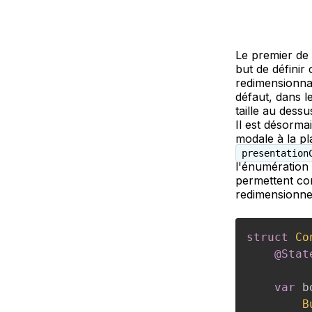
Le premier de
but de définir
redimensionnab
défaut, dans l
taille au dessu
Il est désormai
modale à la pl
presentation
l'énumération
permettent com
redimensionne
struct
Co
@Stat
var
 b
B