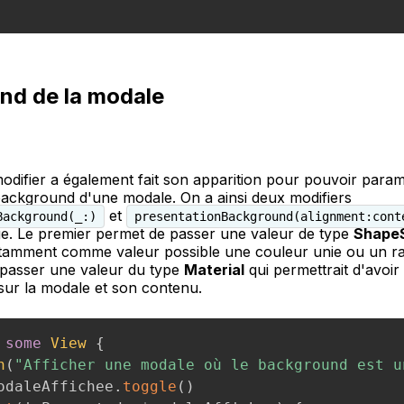
nd de la modale
difier a également fait son apparition pour pouvoir param
background d'une modale. On a ainsi deux modifiers
et
Background(_:)
presentationBackground(alignment:cont
e. Le premier permet de passer une valeur de type
ShapeS
tamment comme valeur possible une couleur unie ou un ra
 passer une valeur du type
Material
qui permettrait d'avoir
sur la modale et son contenu.
some
View
{
n
(
"Afficher une modale où le background est u
odaleAffichee
.
toggle
(
)