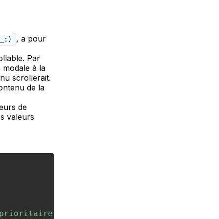
, a pour
_:)
llable. Par
 modale à la
nu scrollerait.
contenu de la
eurs de
es valeurs
prioritaire lors d'un swipe sur la modale"
)
{