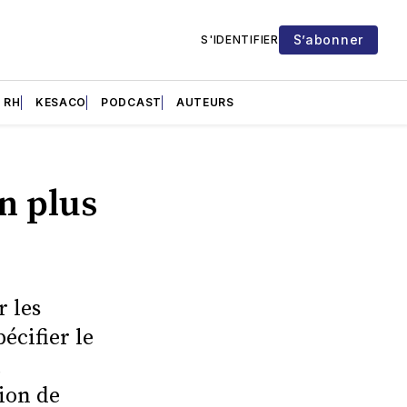
S’abonner
S'IDENTIFIER
RH
KESACO
PODCAST
AUTEURS
n plus
r les
écifier le
tion de