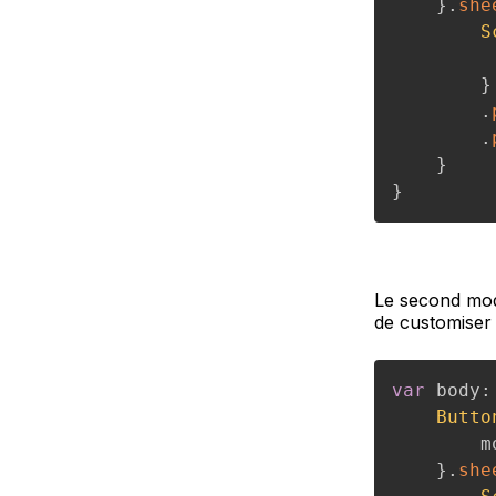
}
.
she
S
}
.
.
}
}
Le second modi
de customiser
var
 body
:
Butto
        m
}
.
she