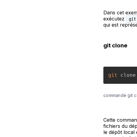
Dans cet exe
exécutez
git
qui est repré
git clone
git
 clone
commande git c
Cette commande
fichiers du dé
le dépôt local