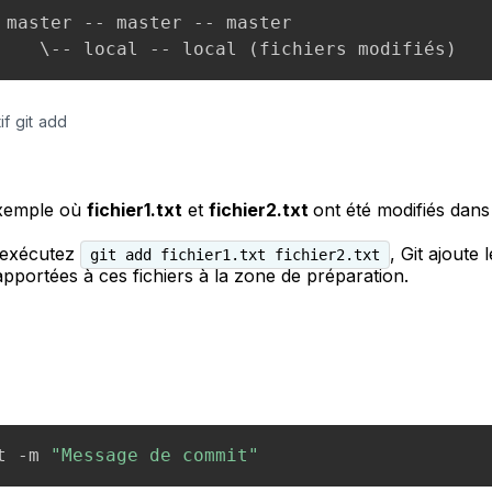
 master -- master -- master

f git add
xemple où
fichier1.txt
et
fichier2.txt
ont été modifiés dans
 exécutez
, Git ajoute 
git add fichier1.txt fichier2.txt
apportées à ces fichiers à la zone de préparation.
t -m 
"Message de commit"