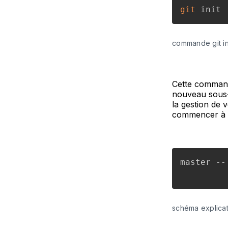
git
commande git in
Cette commande
nouveau sous
la gestion de
commencer à su
master --
schéma explicatif