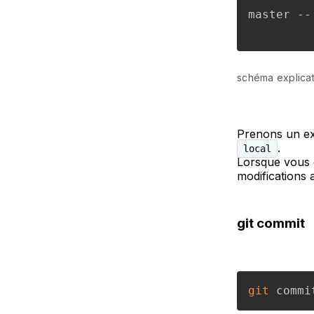
master --
schéma explicati
Prenons un e
.
local
Lorsque vous
modifications 
git commit
git
 commi