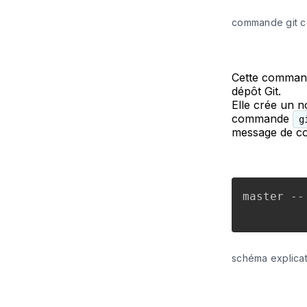
commande git c
Cette commande
dépôt Git.
Elle crée un n
commande
g
message de com
master --
schéma explicati