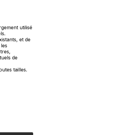
rgement utilisé
ls.
istants, et de
 les
tres,
tuels de
utes tailles.