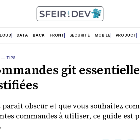
LOUD
DATA
BACK
FRONT
SÉCURITÉ
MOBILE
PRODUCT
T
—
TIPS
ommandes git essentielle
tifiées
us parait obscur et que vous souhaitez co
entes commandes à utiliser, ce guide est p
.