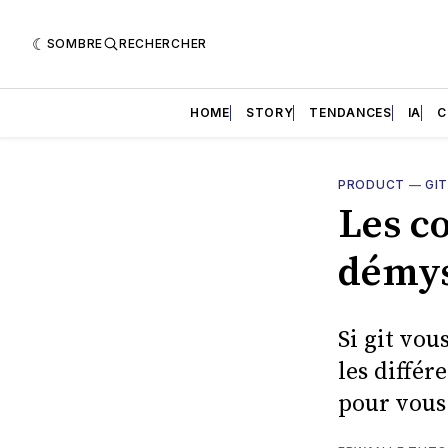
SOMBRE
RECHERCHER
HOME
STORY
TENDANCES
IA
C
PRODUCT
—
GI
Les c
démys
Si git vo
les différ
pour vous