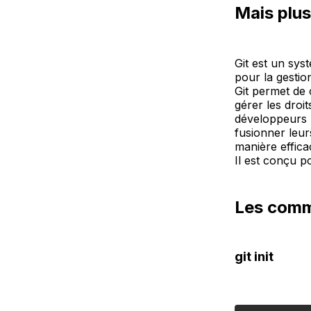
Mais plu
Git est un sys
pour la gestio
Git permet de 
gérer les droit
développeurs p
fusionner leur
manière effica
Il est conçu po
Les comm
git init