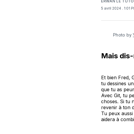
ERWAN LE TUT
5 avril 2024
. 1:01 
Photo by 
Mais dis-
Et bien Fred, 
tu dessines u
que tu as peur
Avec Git, tu p
choses. Si tu 
revenir à ton 
Tu peux aussi 
aidera à comb