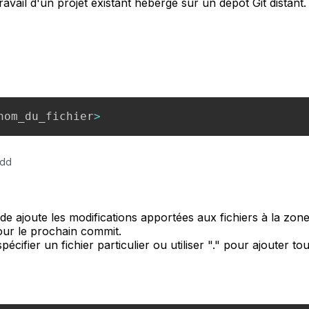
ravail d'un projet existant hébergé sur un dépôt Git distant.
nom_du_fichier
>
add
 ajoute les modifications apportées aux fichiers à la zon
our le prochain commit.
cifier un fichier particulier ou utiliser "." pour ajouter tou