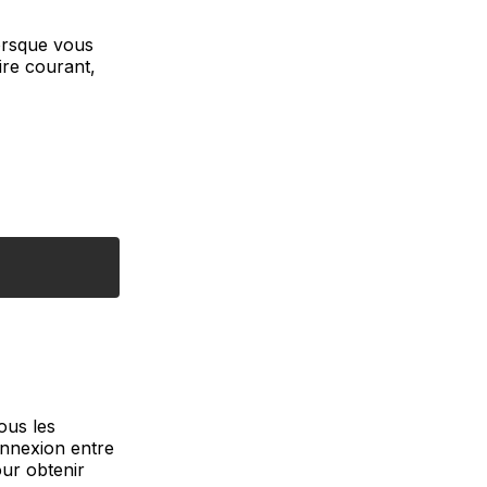
Lorsque vous
ire courant,
ous les
onnexion entre
our obtenir