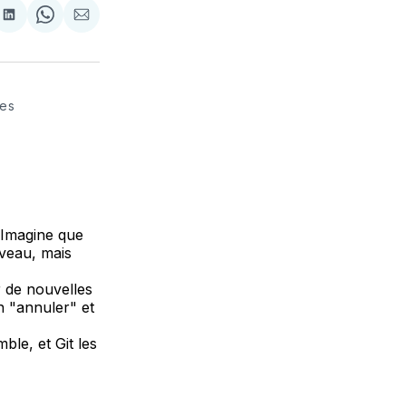
re
Partager
Share
Partager
sur
on
par
k
erest
LinkedIn
WhatsApp
Courriel
ées
 Imagine que
veau, mais
r de nouvelles
n "annuler" et
ble, et Git les