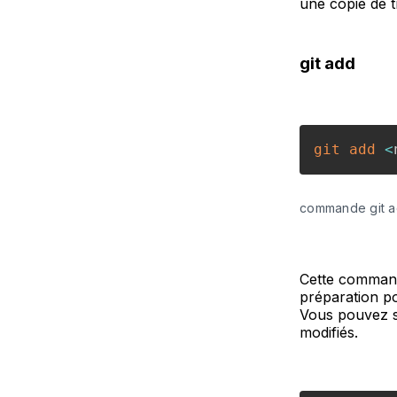
une copie de t
git add
git
add
<
commande git 
Cette commande
préparation p
Vous pouvez spé
modifiés.