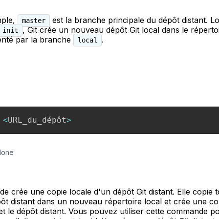
mple,
est la branche principale du dépôt distant. 
master
, Git crée un nouveau dépôt Git local dans le réperto
 init
senté par la branche
.
local
 
<
URL_du_dépôt
>
lone
 crée une copie locale d'un dépôt Git distant. Elle copie t
pôt distant dans un nouveau répertoire local et crée une c
 et le dépôt distant. Vous pouvez utiliser cette commande p