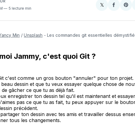
OUR
𝕏
Share
Partager
Sha
PM
5 lecture min
on
sur
on
X
Faceboo
Pint
Yancy Min
 / 
Unsplash
 - Les commandes git essentielles démystifi
moi Jammy, c'est quoi Git ?
Git c'est comme un gros bouton "annuler" pour ton projet.
n beau dessin et que tu veux essayer quelque chose de nou
 de gâcher ce que tu as déjà fait.
eux enregistrer ton dessin tel qu'il est maintenant et essaye
n'aimes pas ce que tu as fait, tu peux appuyer sur le bouto
dessin précédent.
partager ton dessin avec tes amis et travailler dessus ensem
iner tous les changements.