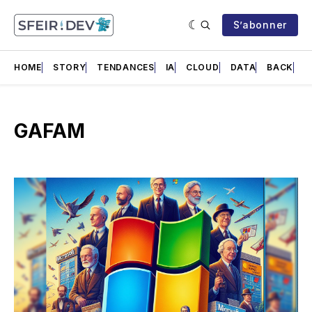
S’abonner
HOME
STORY
TENDANCES
IA
CLOUD
DATA
BACK
F
GAFAM