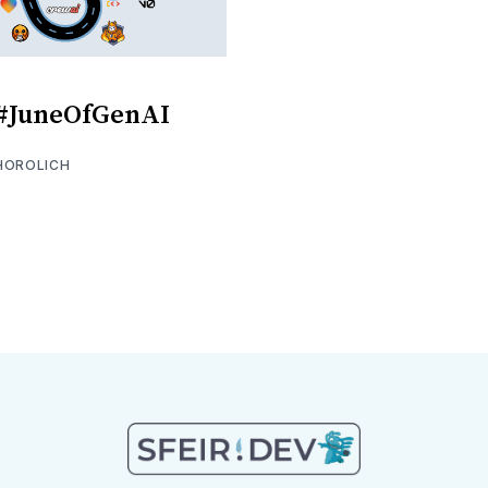
 #JuneOfGenAI
HOROLICH