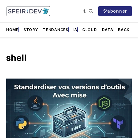
S’abonner
HOME
STORY
TENDANCES
IA
CLOUD
DATA
BACK
F
shell