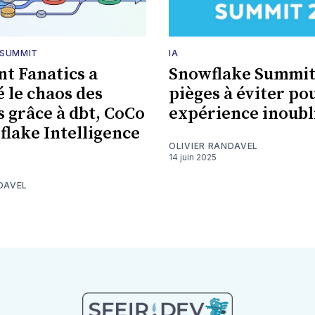
 SUMMIT
IA
t Fanatics a
Snowflake Summit 
é le chaos des
pièges à éviter po
 grâce à dbt, CoCo
expérience inoubl
flake Intelligence
OLIVIER RANDAVEL
14 juin 2025
DAVEL