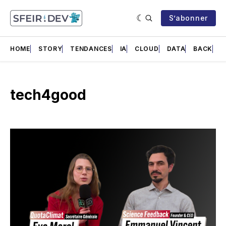
S’abonner
HOME
STORY
TENDANCES
IA
CLOUD
DATA
BACK
F
tech4good