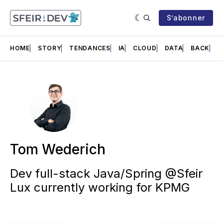
S’abonner
HOME
STORY
TENDANCES
IA
CLOUD
DATA
BACK
F
Tom Wederich
Dev full-stack Java/Spring @Sfeir
Lux currently working for KPMG