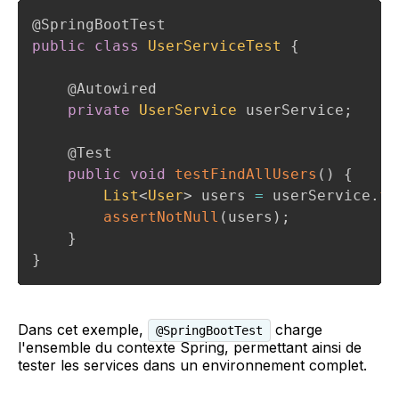
@SpringBootTest
public
class
UserServiceTest
{
@Autowired
private
UserService
 userService
;
@Test
public
void
testFindAllUsers
(
)
{
List
<
User
>
 users 
=
 userService
.
fi
assertNotNull
(
users
)
;
}
}
Dans cet exemple,
charge
@SpringBootTest
l'ensemble du contexte Spring, permettant ainsi de
tester les services dans un environnement complet.