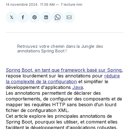
14 novembre 2024
. 11:39 AM
7 lecture min
𝕏
Share
Partager
Share
Partager
Share
Partager
on
sur
on
sur
on
par
X
Facebook
Pinterest
LinkedIn
WhatsApp
Courriel
Retrouvez votre chemin dans la Jungle des 
annotations Spring Boot !
Spring Boot, en tant que framework basé sur Spring
,
repose lourdement sur les annotations pour
réduire
la complexité de la configuration
et simplifier le
développement d'applications
Java
.
Les annotations permettent de déclarer des
comportements, de configurer des composants et de
mapper les requêtes HTTP sans besoin d’un lourd
fichier de configuration XML.
Cet article explore les principales annotations de
Spring Boot, pourquoi les utiliser, et comment elles
facilitent le développement d'applications robustes.