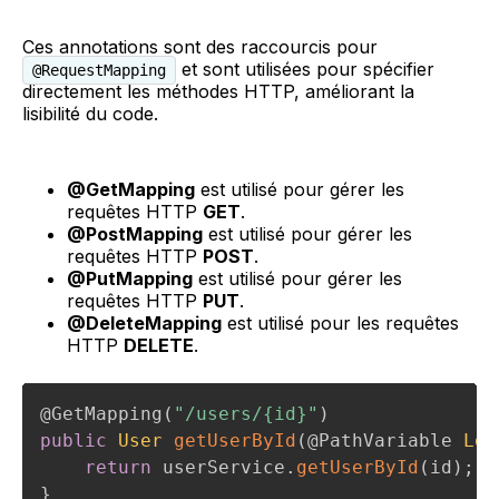
Ces annotations sont des raccourcis pour
et sont utilisées pour spécifier
@RequestMapping
directement les méthodes HTTP, améliorant la
lisibilité du code.
@GetMapping
est utilisé pour gérer les
requêtes HTTP
GET
.
@PostMapping
est utilisé pour gérer les
requêtes HTTP
POST
.
@PutMapping
est utilisé pour gérer les
requêtes HTTP
PUT
.
@DeleteMapping
est utilisé pour les requêtes
HTTP
DELETE
.
@GetMapping
(
"/users/{id}"
)
public
User
getUserById
(
@PathVariable
Lon
return
 userService
.
getUserById
(
id
)
;
}