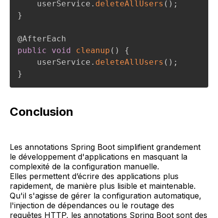
    userService
.
deleteAllUsers
(
)
;
}
@AfterEach
public
void
cleanup
(
)
{
    userService
.
deleteAllUsers
(
)
;
}
Conclusion
Les annotations Spring Boot simplifient grandement
le développement d'applications en masquant la
complexité de la configuration manuelle.
Elles permettent d’écrire des applications plus
rapidement, de manière plus lisible et maintenable.
Qu'il s'agisse de gérer la configuration automatique,
l'injection de dépendances ou le routage des
requêtes HTTP, les annotations Spring Boot sont des