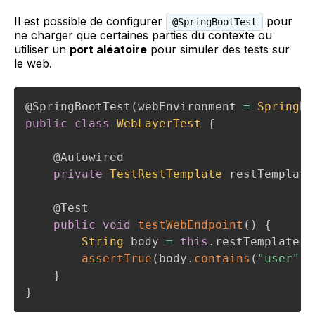
Il est possible de configurer
pour
@SpringBootTest
ne charger que certaines parties du contexte ou
utiliser un
port aléatoire
pour simuler des tests sur
le web.
@SpringBootTest
(
webEnvironment 
=
SpringBo
public
class
WebLayerTest
{
@Autowired
private
TestRestTemplate
 restTemplate
@Test
public
void
testWebEndpoint
(
)
{
String
 body 
=
this
.
restTemplate
.
g
assertTrue
(
body
.
contains
(
"user"
)
)
}
}