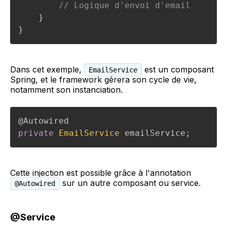
// Logique d'envoi d'email
}
}
Dans cet exemple,
est un composant
EmailService
Spring, et le framework gérera son cycle de vie,
notamment son instanciation.
@Autowired
private
EmailService
 emailService
;
Cette injection est possible grâce à l'annotation
sur un autre composant ou service.
@Autowired
@Service