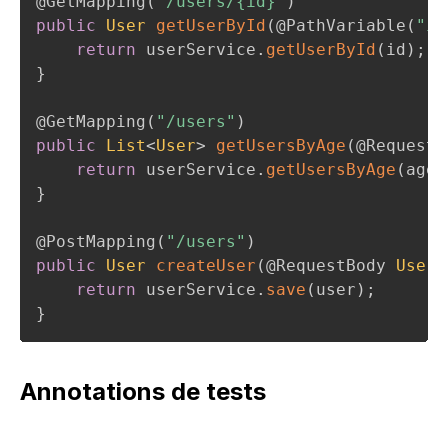
@GetMapping
(
"/users/{id}"
)
public
User
getUserById
(
@PathVariable
(
"id
return
 userService
.
getUserById
(
id
)
;
}
@GetMapping
(
"/users"
)
public
List
<
User
>
getUsersByAge
(
@RequestP
return
 userService
.
getUsersByAge
(
age
)
}
@PostMapping
(
"/users"
)
public
User
createUser
(
@RequestBody
User
 
return
 userService
.
save
(
user
)
;
}
Annotations de tests