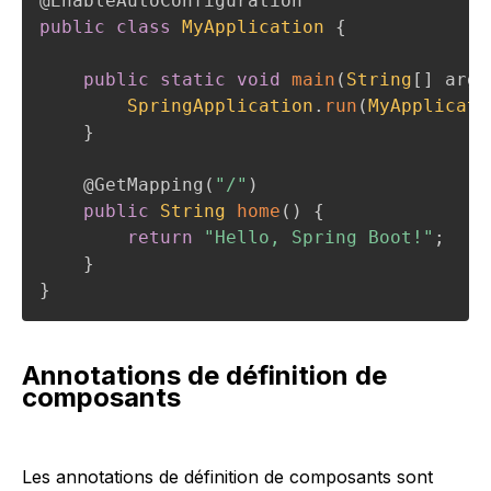
@EnableAutoConfiguration
public
class
MyApplication
{
public
static
void
main
(
String
[
]
 args
SpringApplication
.
run
(
MyApplicati
}
@GetMapping
(
"/"
)
public
String
home
(
)
{
return
"Hello, Spring Boot!"
;
}
}
Annotations de définition de
composants
Les annotations de définition de composants sont