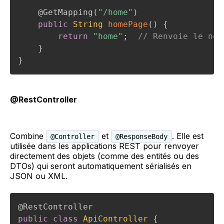
@GetMapping
(
"/home"
)
public
String
homePage
(
)
{
return
"home"
;
// Renvoie le nom
}
}
@RestController
Combine
et
. Elle est
@Controller
@ResponseBody
utilisée dans les applications REST pour renvoyer
directement des objets (comme des entités ou des
DTOs) qui seront automatiquement sérialisés en
JSON ou XML.
@RestController
public
class
ApiController
{