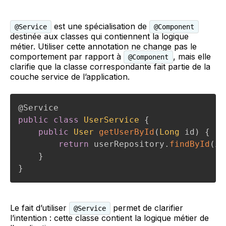
est une spécialisation de
@Service
@Component
destinée aux classes qui contiennent la logique
métier. Utiliser cette annotation ne change pas le
comportement par rapport à
, mais elle
@Component
clarifie que la classe correspondante fait partie de la
couche service de l’application.
@Service
public
class
UserService
{
public
User
getUserById
(
Long
 id
)
{
return
 userRepository
.
findById
(
id
}
}
Le fait d’utiliser
permet de clarifier
@Service
l’intention : cette classe contient la logique métier de