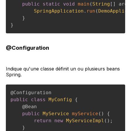
public
static
void
main
(
String
[
]
 args
SpringApplication
.
run
(
DemoApplica
}
}
@Configuration
Indique qu'une classe définit un ou plusieurs beans
Spring.
@Configuration
public
class
MyConfig
{
@Bean
public
MyService
myService
(
)
{
return
new
MyServiceImpl
(
)
;
}