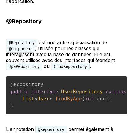
l'application.
@Repository
est une autre spécialisation de
@Repository
, utilisée pour les classes qui
@Component
interagissent avec la base de données. Elle est
souvent utilisée avec des interfaces qui étendent
ou
.
JpaRepository
CrudRepository
@Repository
public
interface
UserRepository
extends
J
List
<
User
>
findByAge
(
int
 age
)
;
}
L'annotation
permet également à
@Repository