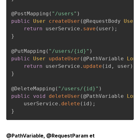
@PostMapping
(
"/users"
)
public
User
createUser
(
@RequestBody
User
 
return
 userService
.
save
(
user
)
;
}
@PutMapping
(
"/users/{id}"
)
public
User
updateUser
(
@PathVariable
Long
return
 userService
.
update
(
id
,
 user
)
;
}
@DeleteMapping
(
"/users/{id}"
)
public
void
deleteUser
(
@PathVariable
Long
    userService
.
delete
(
id
)
;
}
@PathVariable, @RequestParam et