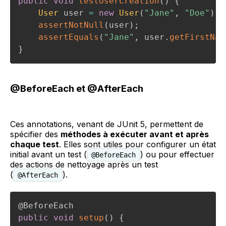
public
void
testUserCreation
(
)
{
User
 user 
=
new
User
(
"Jane"
,
"Doe"
)
;
assertNotNull
(
user
)
;
assertEquals
(
"Jane"
,
 user
.
getFirstNam
}
@BeforeEach et @AfterEach
Ces annotations, venant de JUnit 5, permettent de
spécifier des
méthodes à exécuter avant et après
chaque test
. Elles sont utiles pour configurer un état
initial avant un test (
) ou pour effectuer
@BeforeEach
des actions de nettoyage après un test
(
).
@AfterEach
@BeforeEach
public
void
setup
(
)
{