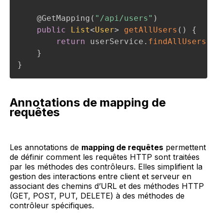
@GetMapping
(
"/api/users"
)
public
List
<
User
>
getAllUsers
(
)
{
return
 userService
.
findAllUsers
(
)
}
}
Annotations de mapping de
requêtes
Les annotations de
mapping de requêtes
permettent
de définir comment les requêtes HTTP sont traitées
par les méthodes des contrôleurs. Elles simplifient la
gestion des interactions entre client et serveur en
associant des chemins d’URL et des méthodes HTTP
(GET, POST, PUT, DELETE) à des méthodes de
contrôleur spécifiques.