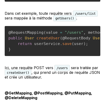
Dans cet exemple, toute requête vers
/users/list
sera mappée à la méthode
.
getUsers()
@RequestMapping
(
value 
=
"/users"
,
 method 
public
User
createUser
(
@RequestBody
User
 
return
 userService
.
save
(
user
)
;
}
Ici, une requête POST vers
sera traitée par
/users
, qui prend un corps de requête JSON
createUser()
et crée un utilisateur.
@GetMapping, @PostMapping, @PutMapping,
@DeleteMapping