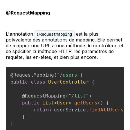
@RequestMapping
L'annotation
est la plus
@RequestMapping
polyvalente des annotations de mapping. Elle permet
de mapper une URL à une méthode de contrôleur, et
de spécifier la méthode HTTP, les paramètres de
requête, les en-têtes, et bien plus encore.
@RequestMapping
(
"/users"
)
public
class
UserController
{
@RequestMapping
(
"/list"
)
public
List
<
User
>
getUsers
(
)
{
return
 userService
.
findAllUsers
(
)
}
}