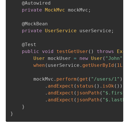
@Autowired
private
MockMvc
 mockMvc
;
@MockBean
private
UserService
 userService
;
@Test
public
void
testGetUser
(
)
throws
Exce
User
 mockUser 
=
new
User
(
"John"
,
when
(
userService
.
getUserById
(
1L
)
)
        mockMvc
.
perform
(
get
(
"/users/1"
)
)
.
andExpect
(
status
(
)
.
isOk
(
)
)
.
andExpect
(
jsonPath
(
"$.firstN
.
andExpect
(
jsonPath
(
"$.lastNa
}
}