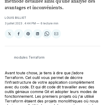
méthode détaillée ainsi qu'une analyse des
avantages et inconvénients.
LOUIS BILLIET
3 juillet 2023
. 4:44 PM
6 lecture min
𝕏
Share
Partager
Share
Partager
Share
Partager
on
sur
on
sur
on
par
X
Facebook
Pinterest
LinkedIn
WhatsApp
Courriel
modules Terraform
Avant toute chose, je tiens à dire que j’adore
Terraform. Cet outil vous permet de décrire
l’infrastructure de votre application complètement
avec du code. Et qui dit code dit travailler avec des
outils géniaux comme Git et adopter leurs modes de
fonctionnement. Les premiers projets où j'ai utilisé
Terraform étaient des projets monolithiques où nous