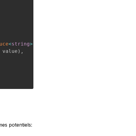
uce
<
string
>
(
 value
)
,
es potentiels: