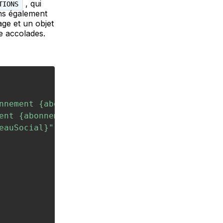
, qui
TIONS
ns également
ge et un objet
e accolades.
nnement {abonnementSource} vers {abonnementCi
ent {abonnement} à partir du {date}"
,
eauSocial}"
,