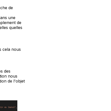
êche de
 dans une
implement de
lles quelles
s cela nous
es des
tion nous
on de l'objet