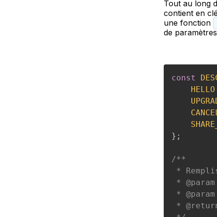
Tout au long d
contient en c
une fonction
de paramètres
const
DES
HELLO
UPGRA
CANCE
SHARE
}
;
/**

 * Rempli
 * @param
 * @param
 * @retur