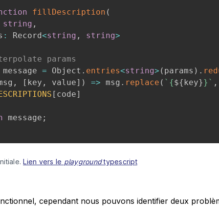
nction
fillDescription
(
string
,
s
:
 Record
<
string
,
string
>
terpolate params
 message 
=
 Object
.
entries
<
string
>
(
params
)
.
red
msg
,
[
key
,
 value
]
)
=>
 msg
.
replace
(
`
{
${
key
}
}
`
,
ESCRIPTIONS
[
code
]
n
 message
;
itiale. 
Lien vers le 
playground
 typescript
nctionnel, cependant nous pouvons identifier deux problèm