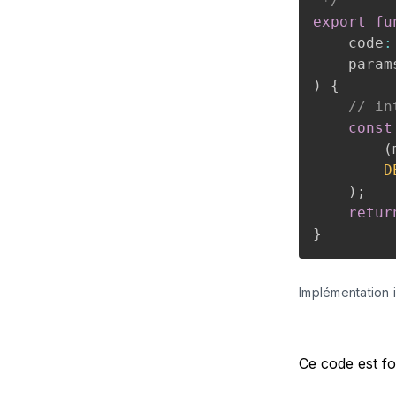
 */
export
fu
    code
:
    param
)
{
// in
const
(
D
)
;
retur
}
Implémentation in
Ce code est fo