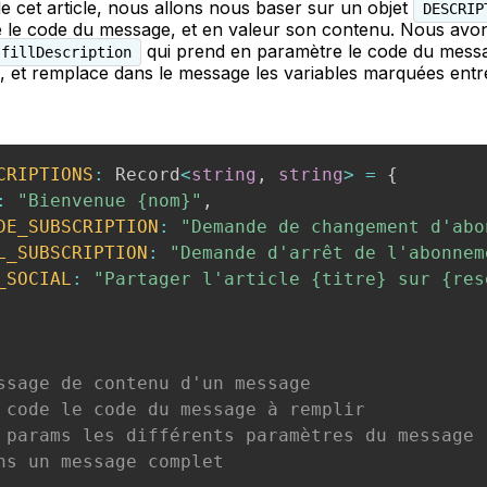
e cet article, nous allons nous baser sur un objet
DESCRIP
lé le code du message, et en valeur son contenu. Nous avo
qui prend en paramètre le code du messa
fillDescription
, et remplace dans le message les variables marquées entr
CRIPTIONS
:
 Record
<
string
,
string
>
=
{
:
"Bienvenue {nom}"
,
DE_SUBSCRIPTION
:
"Demande de changement d'abo
L_SUBSCRIPTION
:
"Demande d'arrêt de l'abonnem
_SOCIAL
:
"Partager l'article {titre} sur {res
ssage de contenu d'un message

 code le code du message à remplir

 params les différents paramètres du message

ns un message complet
