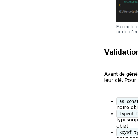
Exemple du
code d'err
Validatio
Avant de géné
leur clé. Pour
as cons
notre obj
typeof 
typescrip
objet
keyof t