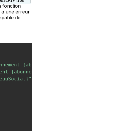
UBSCRIPTION" |
a fonction
n a une erreur
capable de
nnement {abonnementSource} vers {abonnementCi
ent {abonnement} à partir du {date}"
,
eauSocial}"
,