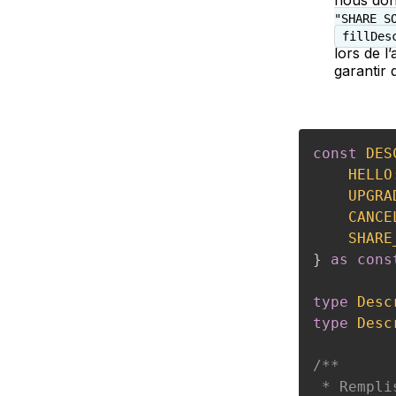
nous don
"SHARE_S
fillDes
lors de l
garantir 
const
DES
HELLO
UPGRA
CANCE
SHARE
}
as
cons
type
Desc
type
Desc
/**

 * Rempli