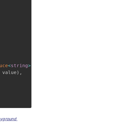
uce
<
string
>
(
 value
)
,
ayground