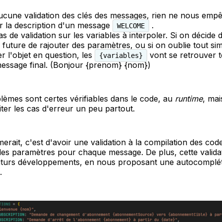
 aucune validation des clés des messages, rien ne nous emp
 la description d'un message
.
WELCOME
pas de validation sur les variables à interpoler. Si on décide
 future de rajouter des paramètres, ou si on oublie tout s
r l'objet en question, les
vont se retrouver te
{variables}
message final. (Bonjour {prenom} {nom})
èmes sont certes vérifiables dans le code, au
runtime
, mai
aiter les cas d'erreur un peu partout.
merait, c'est d'avoir une validation à la compilation des cod
des paramètres pour chaque message. De plus, cette valida
 futurs développements, en nous proposant une autocompléti
.