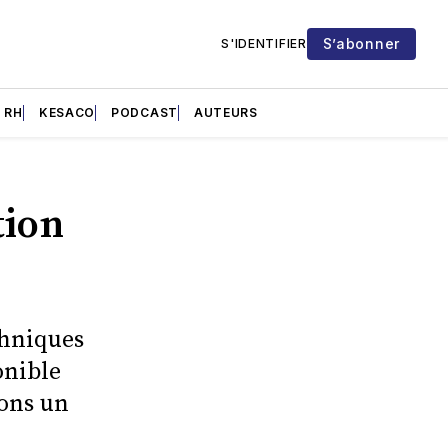
S’abonner
S'IDENTIFIER
RH
KESACO
PODCAST
AUTEURS
tion
chniques
onible
dons un