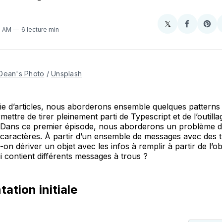
𝕏
Share
Partager
Sha
56 AM
6 lecture min
on
sur
on
X
Faceboo
Pint
Dean's Photo
 / 
Unsplash
ie d’articles, nous aborderons ensemble quelques patterns
ettre de tirer pleinement parti de Typescript et de l’outilla
 Dans ce premier épisode, nous aborderons un problème d’
caractères. À partir d’un ensemble de messages avec des t
n dériver un objet avec les infos à remplir à partir de l’ob
 contient différents messages à trous ?
ation initiale