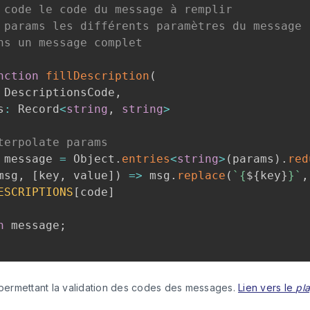
 code le code du message à remplir

 params les différents paramètres du message

ns un message complet

nction
fillDescription
(
 DescriptionsCode
,
s
:
 Record
<
string
,
string
>
terpolate params
 message 
=
 Object
.
entries
<
string
>
(
params
)
.
red
msg
,
[
key
,
 value
]
)
=>
 msg
.
replace
(
`
{
${
key
}
}
`
,
ESCRIPTIONS
[
code
]
n
 message
;
permettant la validation des codes des messages. 
Lien vers le 
pl