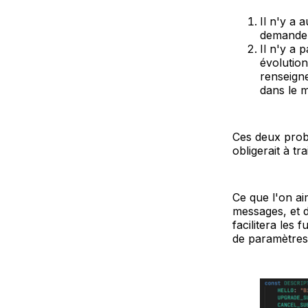
Il n'y a
demander
Il n'y a 
évolution
renseigne
dans le 
Ces deux probl
obligerait à tr
Ce que l'on ai
messages, et 
facilitera les
de paramètres