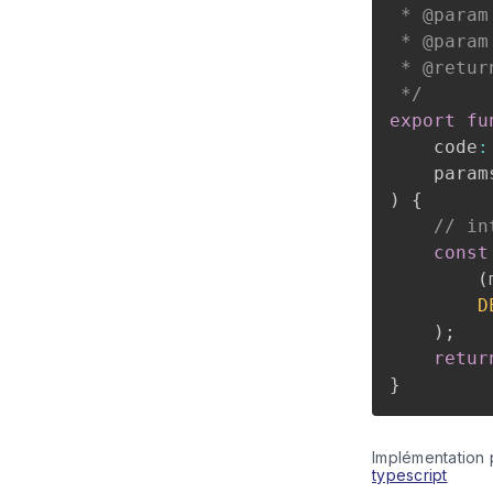
 * @param
 * @param
 * @retur
 */
export
fu
    code
:
    param
)
{
// in
const
(
D
)
;
retur
}
Implémentation 
typescript