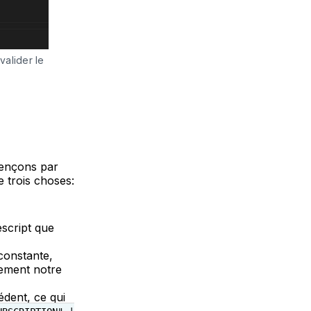
alider le 
mençons par
e trois choses:
script que
constante,
tement notre
édent, ce qui