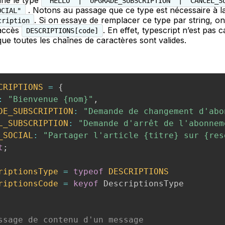
ne le type
"HELLO" | "UPGRADE_SUBSCRIPTION" | "CANCEL_S
. Notons au passage que ce type est nécessaire à l
OCIAL"
. Si on essaye de remplacer ce type par string, o
cription
’accès
. En effet, typescript n’est pas 
DESCRIPTIONS[code]
que toutes les chaînes de caractères sont valides.
CRIPTIONS
=
{
:
"Bienvenue {nom}"
,
DE_SUBSCRIPTION
:
"Demande de changement d'abo
L_SUBSCRIPTION
:
"Demande d'arrêt de l'abonnem
_SOCIAL
:
"Partager l'article {titre} sur {res
t
;
riptionsType
=
typeof
DESCRIPTIONS
riptionsCode
=
keyof
 DescriptionsType

ssage de contenu d'un message
