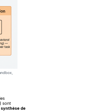
andbox, 
ies
) sont
a
synthèse de