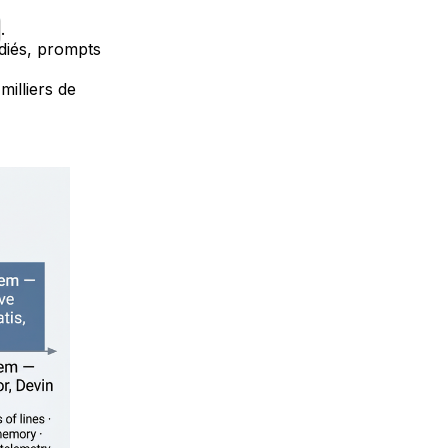
.
diés, prompts
illiers de