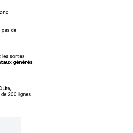
donc
 pas de
les sorties
ntaux générés
QLite,
de 200 lignes