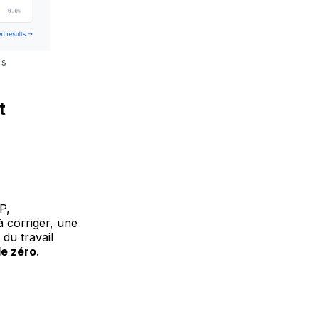
es
t
P,
à corriger, une
 du travail
de zéro
.