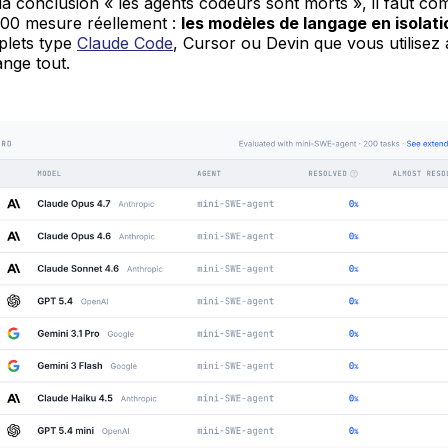
 la conclusion « les agents codeurs sont morts », il faut c
200 mesure réellement :
les modèles de langage en isolati
plets type
Claude Code
, Cursor ou Devin que vous utilisez 
nge tout.