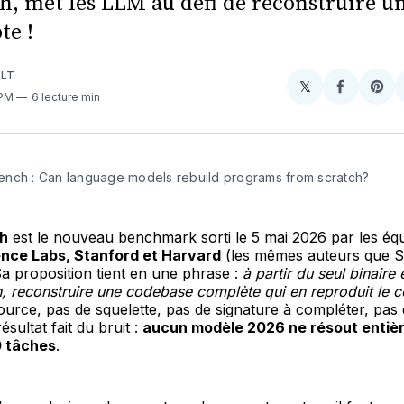
, met les LLM au défi de reconstruire un
te !
ULT
𝕏
Share
Partager
Sha
 PM
6 lecture min
on
sur
on
X
Faceboo
Pint
nch : Can language models rebuild programs from scratch?
h
est le nouveau benchmark sorti le 5 mai 2026 par les éq
ence Labs, Stanford et Harvard
(les mêmes auteurs que 
a proposition tient en une phrase :
à partir du seul binaire 
, reconstruire une codebase complète qui en reproduit le
urce, pas de squelette, pas de signature à compléter, pas
résultat fait du bruit :
aucun modèle 2026 ne résout entiè
0 tâches
.