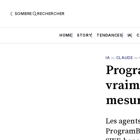
SOMBRE
RECHERCHER
HOME
STORY
TENDANCES
IA
C
IA
—
CLAUDE
—
Progr
vraime
mesur
Les agent
ProgramBe