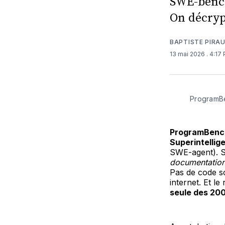
SWE-bench
On décryp
BAPTISTE PIRA
13 mai 2026
. 4:17
ProgramBe
ProgramBenc
Superintellig
SWE-agent). S
documentation
Pas de code so
internet. Et le 
seule des 20