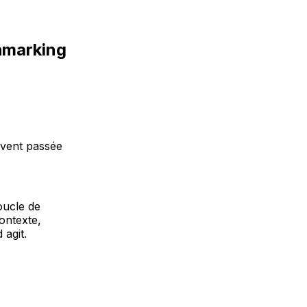
chmarking
uvent passée
oucle de
ontexte,
 agit.