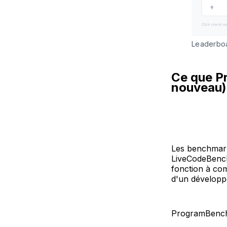
Leaderboa
Ce que P
nouveau)
Les benchmark
LiveCodeBench
fonction à comp
d'un développe
ProgramBench i