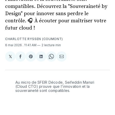
compatibles. Découvrez la "Souveraineté by
Design" pour innover sans perdre le
contrôle. 🎧 À écouter pour maîtriser votre
futur cloud !
CHARLOTTE RYSSEN (COUMONT)
6 mai 2026
. 11:41 AM
2 lecture min
𝕏
Share
Partager
Share
Partager
Share
Partager
on
sur
on
sur
on
par
X
Facebook
Pinterest
LinkedIn
WhatsApp
Courriel
Au micro de SFEIR Décode, Seifeddin Mansri 
(Cloud CTO) prouve que l'innovation et la 
souveraineté sont compatibles.