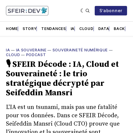
S’abonner
HOME
STORY
TENDANCES
IA
CLOUD
DATA
BACK
F
IA
—
IA SOUVERAINE
—
SOUVERAINETÉ NUMÉRIQUE
—
CLOUD
—
PODCAST
🎙 SFEIR Décode : IA, Cloud et
Souveraineté : le trio
stratégique décrypté par
Seifeddin Mansri
L'IA est un tsunami, mais pas une fatalité
pour vos données. Dans ce SFEIR Décode,
Seifeddin Mansri (Cloud CTO) prouve que
l'innovation et la souveraineté sont