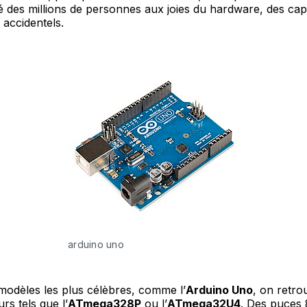
ié des millions de personnes aux joies du hardware, des cap
 accidentels.
arduino uno
odèles les plus célèbres, comme l’
Arduino Uno
, on retro
rs tels que l’
ATmega328P
ou l’
ATmega32U4
. Des puces 8