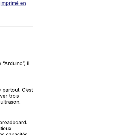
r
imprimé en
 “Arduino”, il
 partout. C’est
ver trois
 ultrason.
 breadboard.
tieux
 des capacités