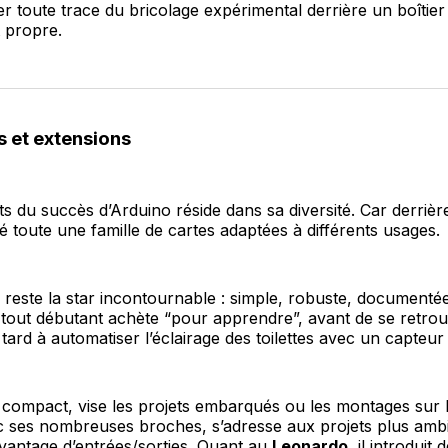
r toute trace du bricolage expérimental derrière un boîtie
propre.
s et extensions
ts du succès d’Arduino réside dans sa diversité. Car derrière
té toute une famille de cartes adaptées à différents usages.
reste la star incontournable : simple, robuste, documentée
tout débutant achète “pour apprendre”, avant de se retrou
tard à automatiser l’éclairage des toilettes avec un capteur
s compact, vise les projets embarqués ou les montages sur
c ses nombreuses broches, s’adresse aux projets plus ambi
vantage d’entrées/sorties. Quant au
Leonardo
, il introduit