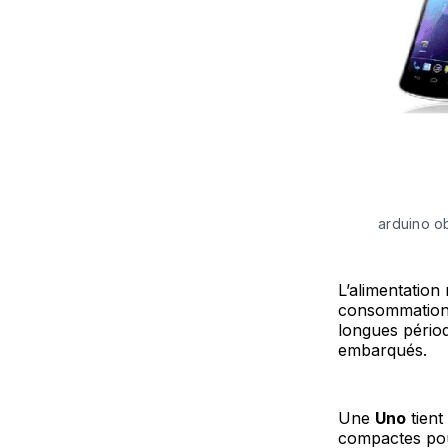
arduino o
L’alimentation
consommation 
longues périod
embarqués.
Une
Uno
tient
compactes pour