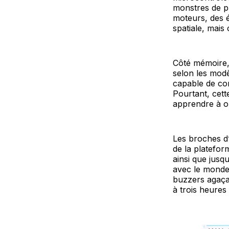
monstres de p
moteurs, des é
spatiale, mais
Côté mémoire, 
selon les modè
capable de co
Pourtant, cett
apprendre à op
Les broches d’
de la platefor
ainsi que jusq
avec le monde 
buzzers agaça
à trois heures