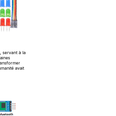
, servant à la
taines
transformer
umanité avait