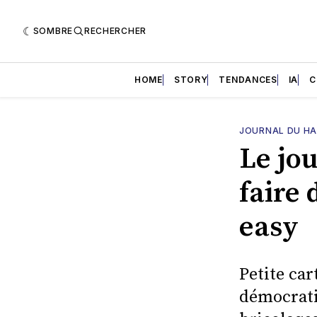
SOMBRE
RECHERCHER
HOME
STORY
TENDANCES
IA
C
JOURNAL DU H
Le jo
faire 
easy
Petite ca
démocratis