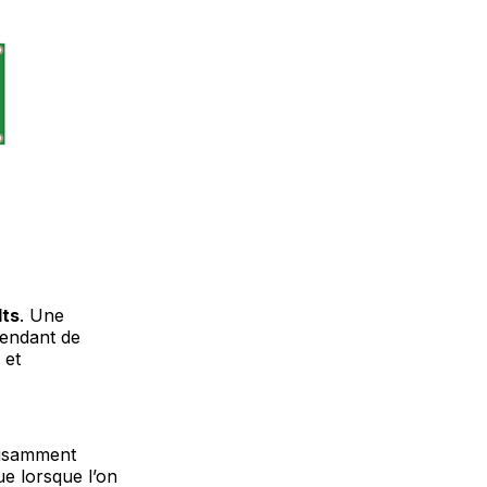
lts
. Une
pendant de
 et
fisamment
ue lorsque l’on