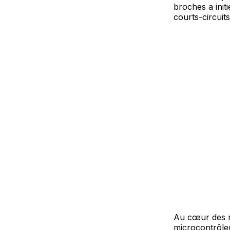
broches a init
courts-circuits
Au cœur des m
microcontrôleu