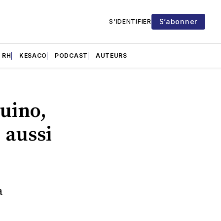
S’abonner
S'IDENTIFIER
RH
KESACO
PODCAST
AUTEURS
uino,
 aussi
a