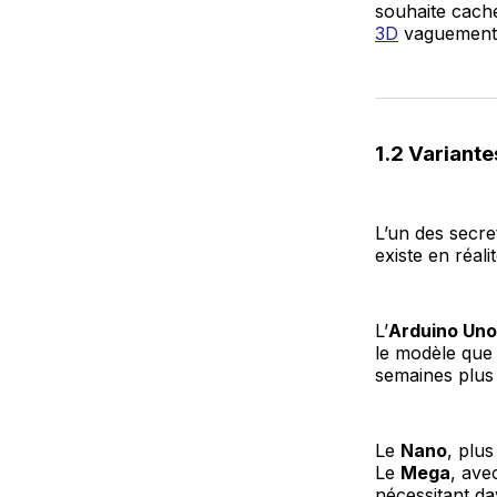
souhaite cache
3D
vaguement 
1.2 Variante
L’un des secre
existe en réali
L’
Arduino Uno
le modèle que 
semaines plus 
Le
Nano
, plu
Le
Mega
, ave
nécessitant da