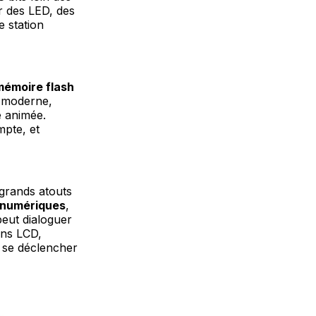
r des LED, des
e station
mémoire flash
e moderne,
é animée.
mpte, et
grands atouts
 numériques
,
peut dialoguer
ans LCD,
 se déclencher