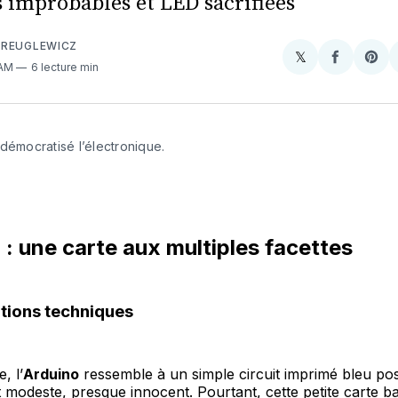
s improbables et LED sacrifiées
 REUGLEWICZ
𝕏
Share
Partager
Sha
 AM
6 lecture min
on
sur
on
X
Faceboo
Pint
démocratisé l’électronique.
o : une carte aux multiples facettes
ations techniques
, l’
Arduino
ressemble à un simple circuit imprimé bleu po
t modeste, presque innocent. Pourtant, cette petite carte b