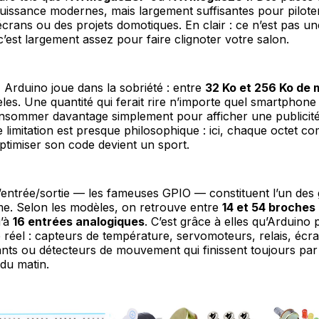
uissance modernes, mais largement suffisantes pour pilote
crans ou des projets domotiques. En clair : ce n’est pas un
 c’est largement assez pour faire clignoter votre salon.
Arduino joue dans la sobriété : entre
32 Ko et 256 Ko de 
les. Une quantité qui ferait rire n’importe quel smartphon
nsommer davantage simplement pour afficher une publicit
e limitation est presque philosophique : ici, chaque octet co
timiser son code devient un sport.
entrée/sortie — les fameuses GPIO — constituent l’un des 
me. Selon les modèles, on retrouve entre
14 et 54 broches
u’à
16 entrées analogiques
. C’est grâce à elles qu’Arduino 
réel : capteurs de température, servomoteurs, relais, écr
nts ou détecteurs de mouvement qui finissent toujours par
 du matin.