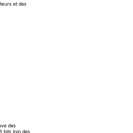
teurs et des
uve des
 bits loin des