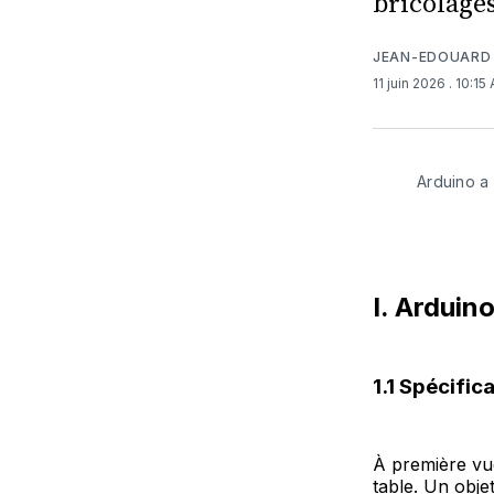
bricolage
JEAN-EDOUARD
11 juin 2026
. 10:15
Arduino a 
I. Arduin
1.1 Spécific
À première vue
table. Un obje