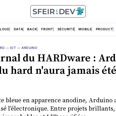
LOUD
DATA
BACK
FRONT
SÉCURITÉ
MOBILE
PRODUCT
ARD
—
IOT
—
ARDUINO
urnal du HARDware : Ard
du hard n'aura jamais été
rte bleue en apparence anodine, Arduino 
é l’électronique. Entre projets brillants,