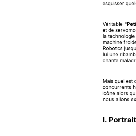
esquisser que
Véritable
"Pet
et de servomot
la technologie
machine froide
Robotics jusqu
lui une ribambe
chante maladr
Mais quel est 
concurrents h
icône alors qu
nous allons ex
I. Portra