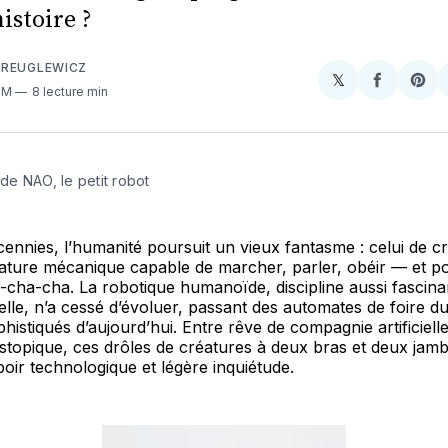
istoire ?
 REUGLEWICZ
𝕏
Share
Partager
Sha
 PM
8 lecture min
on
sur
on
X
Faceboo
Pint
e de NAO, le petit robot
ennies, l’humanité poursuit un vieux fantasme : celui de c
ature mécanique capable de marcher, parler, obéir — et p
cha-cha. La robotique humanoïde, discipline aussi fascina
lle, n’a cessé d’évoluer, passant des automates de foire du
histiqués d’aujourd’hui. Entre rêve de compagnie artificielle
topique, ces drôles de créatures à deux bras et deux jamb
poir technologique et légère inquiétude.