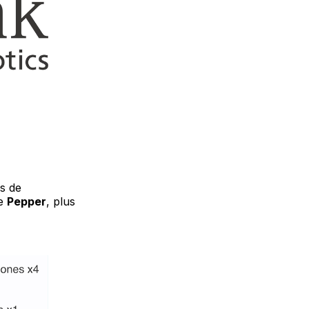
s de
re
Pepper
, plus