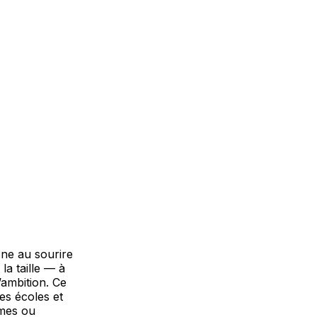
cone au sourire
 la taille — à
’ambition. Ce
es écoles et
èmes ou