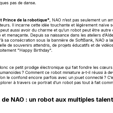
lques pas de danse.
it Prince de la robotique"
, NAO n’est pas seulement un ama
eurs. Il incarne cette idée touchante et légèrement naïve s
 peut aussi avoir du charme et qu’un robot peut être autre
 et menaçante. Depuis sa naissance dans les ateliers d’Al
’à sa consécration sous la bannière de SoftBank, NAO a lai
lle de souvenirs attendris, de projets éducatifs et de vidéos 
oitement "Happy Birthday".
donc ce petit prodige électronique qui fait fondre les cœurs
umanoïdes ? Comment ce robot miniature a-t-il réussi à de
’on le confond encore parfois avec un jouet connecté ? C’
plorer à travers ce portrait d’un robot pas tout à fait comm
it de NAO : un robot aux multiples talen