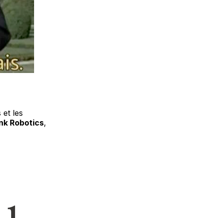
et les
nk Robotics
,