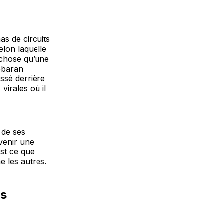
s de circuits
elon laquelle
 chose qu’une
debaran
ssé derrière
virales où il
 de ses
venir une
est ce que
e les autres.
ts