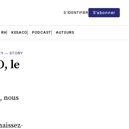
S’abonner
S'IDENTIFIER
RH
KESACO
PODCAST
AUTEURS
RY
—
STORY
, le
, nous
naissez-