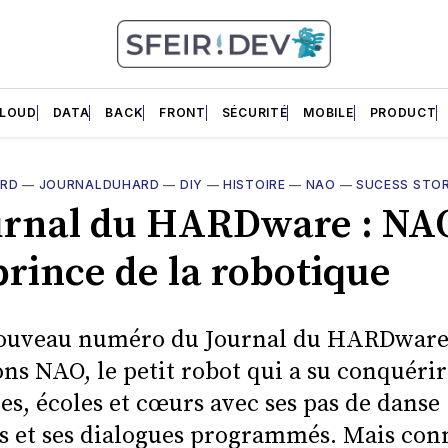
LOUD
DATA
BACK
FRONT
SÉCURITÉ
MOBILE
PRODUCT
ARD
—
JOURNALDUHARD
—
DIY
—
HISTOIRE
—
NAO
—
SUCESS STO
urnal du HARDware : NAO
prince de la robotique
ouveau numéro du Journal du HARDware
ns NAO, le petit robot qui a su conquérir
es, écoles et cœurs avec ses pas de danse
s et ses dialogues programmés. Mais con