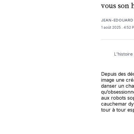
vous son h
JEAN-EDOUARD
1 août 2025
. 4:52
 L'histoir
Depuis des déc
image une cré
danser un cha-
qu’obsessionne
aux robots sop
cauchemar dys
tour à tour es