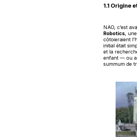
1.1 Origine e
NAO, c’est ava
Robotics
, une
côtoieraient l
initial était s
et la recherch
enfant — ou au
summum de tran