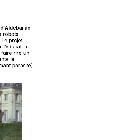
 d’
Aldebaran
s robots
 Le projet
r l’éducation
faire rire un
ente le
ant parasite).