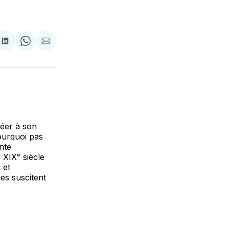
re
Partager
Share
Partager
sur
on
par
k
erest
LinkedIn
WhatsApp
Courriel
réer à son
ourquoi pas
nte
 XIXᵉ siècle
 et
es suscitent