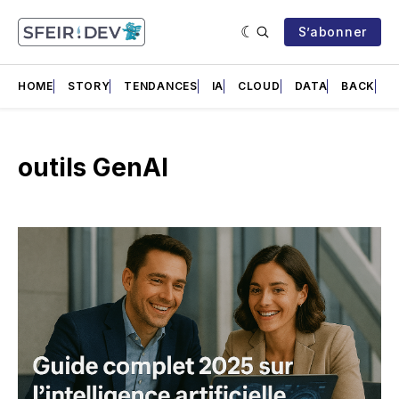
S’abonner
HOME
STORY
TENDANCES
IA
CLOUD
DATA
BACK
F
outils GenAI