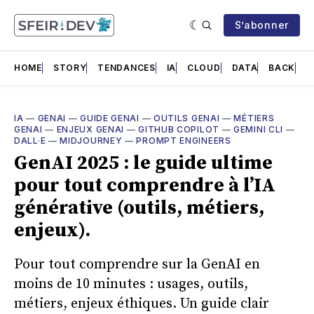
S’abonner
HOME
STORY
TENDANCES
IA
CLOUD
DATA
BACK
F
IA
—
GENAI
—
GUIDE GENAI
—
OUTILS GENAI
—
MÉTIERS
GENAI
—
ENJEUX GENAI
—
GITHUB COPILOT
—
GEMINI CLI
—
DALL·E
—
MIDJOURNEY
—
PROMPT ENGINEERS
GenAI 2025 : le guide ultime
pour tout comprendre à l’IA
générative (outils, métiers,
enjeux).
Pour tout comprendre sur la GenAI en
moins de 10 minutes : usages, outils,
métiers, enjeux éthiques. Un guide clair