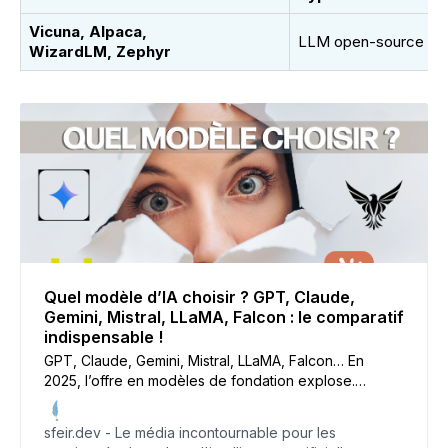
Vicuna, Alpaca,
LLM open-source
WizardLM, Zephyr
Quel modèle d’IA choisir ? GPT, Claude,
Gemini, Mistral, LLaMA, Falcon : le comparatif
indispensable !
GPT, Claude, Gemini, Mistral, LLaMA, Falcon… En
2025, l’offre en modèles de fondation explose.
OpenAI mise sur la performance brute, Mistral sur
l’ouverture : lequel correspond à vos besoins ?
sfeir.dev - Le média incontournable pour les
Multimodalité, souveraineté, coût : suivez le guide