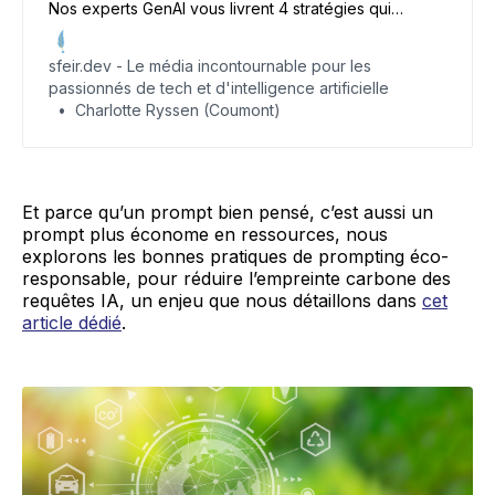
Nos experts GenAI vous livrent 4 stratégies qui
changent tout : zero-shot, few-shot, role et chain-of-
thought. Pour tirer le meilleur de ChatGPT, Gemini,
sfeir.dev - Le média incontournable pour les
Claude, Mistral et autres modèles d’IA générative.
passionnés de tech et d'intelligence artificielle
Charlotte Ryssen (Coumont)
Et parce qu’un prompt bien pensé, c’est aussi un
prompt plus économe en ressources, nous
explorons les bonnes pratiques de prompting éco-
responsable, pour réduire l’empreinte carbone des
requêtes IA, un enjeu que nous détaillons dans
cet
article dédié
.