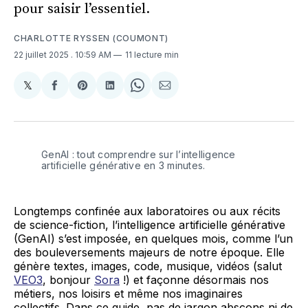
pour saisir l’essentiel.
CHARLOTTE RYSSEN (COUMONT)
22 juillet 2025
. 10:59 AM
11 lecture min
𝕏
Share
Partager
Share
Partager
Share
Partager
on
sur
on
sur
on
par
X
Facebook
Pinterest
LinkedIn
WhatsApp
Courriel
GenAI : tout comprendre sur l’intelligence 
artificielle générative en 3 minutes.
Longtemps confinée aux laboratoires ou aux récits
de science-fiction, l’intelligence artificielle générative
(GenAI) s’est imposée, en quelques mois, comme l’un
des bouleversements majeurs de notre époque. Elle
génère textes, images, code, musique, vidéos (salut
VEO3
, bonjour
Sora
!) et façonne désormais nos
métiers, nos loisirs et même nos imaginaires
collectifs. Dans ce guide, pas de jargon abscons ni de