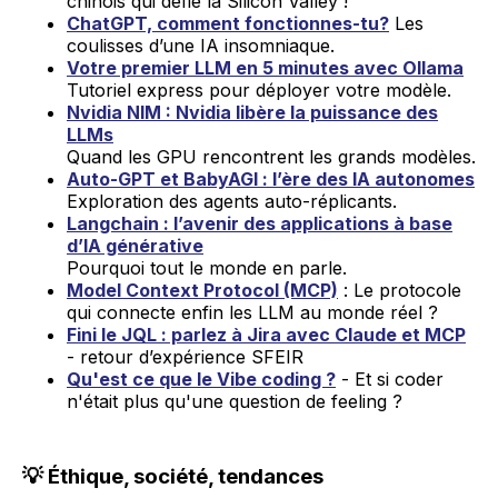
chinois qui défie la Silicon Valley !
ChatGPT, comment fonctionnes-tu?
Les
coulisses d’une IA insomniaque.
Votre premier LLM en 5 minutes avec Ollama
Tutoriel express pour déployer votre modèle.
Nvidia NIM : Nvidia libère la puissance des
LLMs
Quand les GPU rencontrent les grands modèles.
Auto-GPT et BabyAGI : l’ère des IA autonomes
Exploration des agents auto-réplicants.
Langchain : l’avenir des applications à base
d’IA générative
Pourquoi tout le monde en parle.
Model Context Protocol (MCP)
: Le protocole
qui connecte enfin les LLM au monde réel ?
Fini le JQL : parlez à Jira avec Claude et MCP
- retour d’expérience SFEIR
Qu'est ce que le Vibe coding ?
- Et si coder
n'était plus qu'une question de feeling ?
💡 Éthique, société, tendances