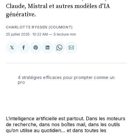
Claude, Mistral et autres modèles d’IA
générative.
CHARLOTTE RYSSEN (COUMONT)
25 juillet 2025
. 10:22 AM
5 lecture min
𝕏
Share
Partager
Share
Partager
Share
Partager
on
sur
on
sur
on
par
X
Facebook
Pinterest
LinkedIn
WhatsApp
Courriel
4 stratégies efficaces pour prompter comme un 
pro 
L’intelligence artificielle est partout. Dans les moteurs
de recherche, dans nos boîtes mail, dans les outils
qu’on utilise au quotidien… et dans toutes les