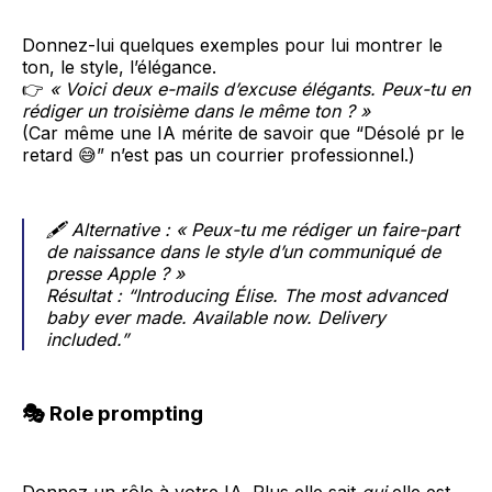
Donnez-lui quelques exemples pour lui montrer le
ton, le style, l’élégance.
👉
« Voici deux e-mails d’excuse élégants. Peux-tu en
rédiger un troisième dans le même ton ? »
(Car même une IA mérite de savoir que “Désolé pr le
retard 😅” n’est pas un courrier professionnel.)
🖋️
Alternative :
« Peux-tu me rédiger un faire-part
de naissance dans le style d’un communiqué de
presse Apple ? »
Résultat :
“Introducing Élise. The most advanced
baby ever made. Available now. Delivery
included.”
🎭 Role prompting
Donnez un rôle à votre IA. Plus elle sait
qui
elle est