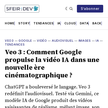
S’abonner
HOME
STORY
TENDANCES
IA
CLOUD
DATA
BACK
F
VEO3
—
GOOGLE
—
VIDÉO
—
AUDIOVISUEL
—
IMAGES
—
IA
—
TENDANCES
Veo 3 : Comment Google
propulse la vidéo IA dans une
nouvelle ère
cinématographique ?
ChatGPT a bouleversé le langage. Veo 3
redéfinit l’audiovisuel. Testé via Gemini, ce
modèle IA de Google produit des vidéos
saisissantes de réalisme, mêlant image, son,