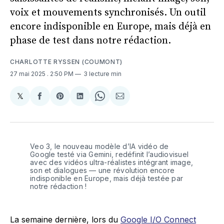
voix et mouvements synchronisés. Un outil
encore indisponible en Europe, mais déjà en
phase de test dans notre rédaction.
CHARLOTTE RYSSEN (COUMONT)
27 mai 2025
. 2:50 PM
3 lecture min
𝕏
Share
Partager
Share
Partager
Share
Partager
on
sur
on
sur
on
par
X
Facebook
Pinterest
LinkedIn
WhatsApp
Courriel
Veo 3, le nouveau modèle d’IA vidéo de 
Google testé via Gemini, redéfinit l’audiovisuel 
avec des vidéos ultra-réalistes intégrant image, 
son et dialogues — une révolution encore 
indisponible en Europe, mais déjà testée par 
notre rédaction !
La semaine dernière, lors du
Google I/O Connect