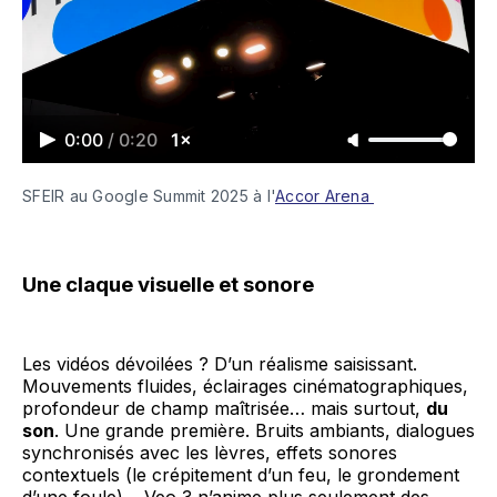
0:00
/
0:20
1×
SFEIR au Google Summit 2025 à l'
Accor Arena 
Une claque visuelle et sonore
Les vidéos dévoilées ? D’un réalisme saisissant.
Mouvements fluides, éclairages cinématographiques,
profondeur de champ maîtrisée… mais surtout,
du
son
. Une grande première. Bruits ambiants, dialogues
synchronisés avec les lèvres, effets sonores
contextuels (le crépitement d’un feu, le grondement
d’une foule)… Veo 3 n’anime plus seulement des