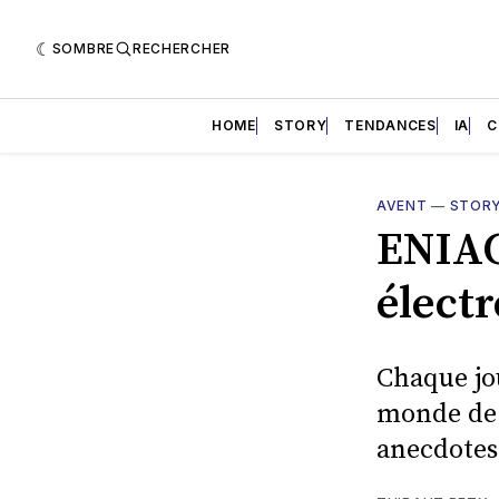
SOMBRE
RECHERCHER
HOME
STORY
TENDANCES
IA
C
AVENT
—
STOR
ENIAC
électr
Chaque jo
monde de l
anecdotes 