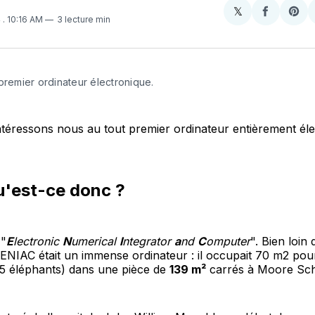
𝕏
Share
Partager
Sha
4
. 10:16 AM
3 lecture min
on
sur
on
X
Faceboo
Pint
premier ordinateur électronique.
ntéressons nous au tout premier ordinateur entièrement éle
u'est-ce donc ?
 "
E
lectronic
N
umerical
I
ntegrator
a
nd
C
omputer
". Bien loin
 ENIAC était un immense ordinateur : il occupait 70 m2 pou
 5 éléphants) dans une pièce de
139 m²
carrés à Moore Sch