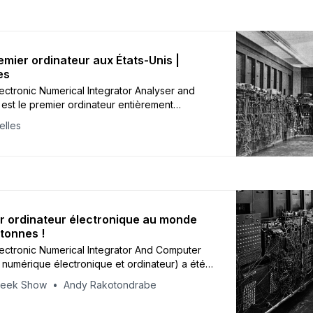
emier ordinateur aux États-Unis |
es
lectronic Numerical Integrator Analyser and
est le premier ordinateur entièrement
e. Il est composé de 190 000 tubes,…
elles
r ordinateur électronique au monde
 tonnes !
ectronic Numerical Integrator And Computer
r numérique électronique et ordinateur) a été
ordinateur universel au monde.
Geek Show
Andy Rakotondrabe