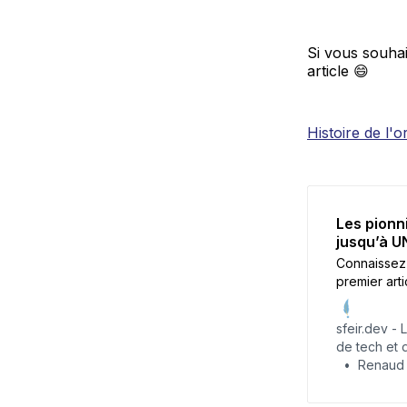
Si vous souhai
article 😄
Histoire de l'
Les pionni
jusqu’à U
Connaissez-v
premier art
mouvement e
menée à un
sfeir.dev -
informatiqu
de tech et d
Renaud