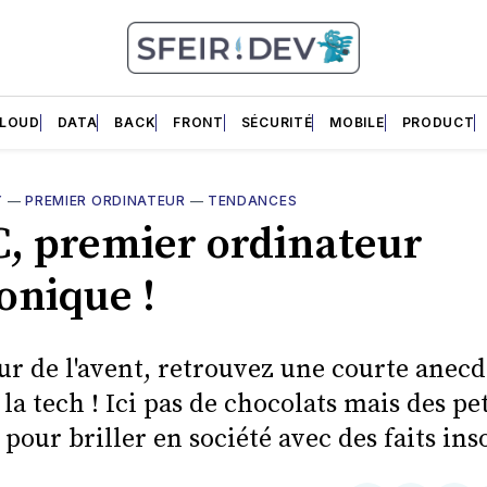
LOUD
DATA
BACK
FRONT
SÉCURITÉ
MOBILE
PRODUCT
Y
—
PREMIER ORDINATEUR
—
TENDANCES
, premier ordinateur
onique !
ur de l'avent, retrouvez une courte anec
a tech ! Ici pas de chocolats mais des pet
pour briller en société avec des faits inso