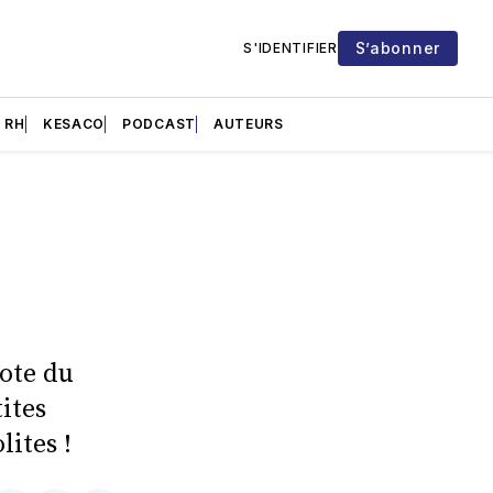
S’abonner
S'IDENTIFIER
RH
KESACO
PODCAST
AUTEURS
dote du
ites
lites !