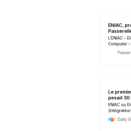
ENIAC, pr
Passerell
L’ENIAC – E
Computer – 
électroniqu
Passer
Le premie
pesait 30
ENIAC ou El
(intégrateu
le premier 
Daily 