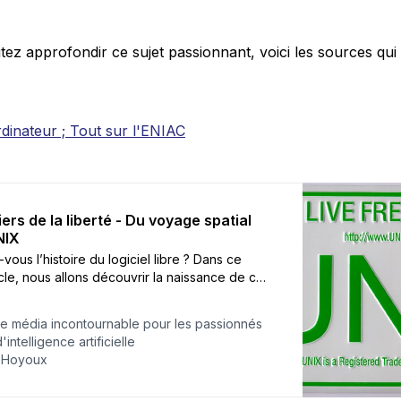
tez approfondir ce sujet passionnant, voici les sources qui 
ordinateur ; Tout sur l'ENIAC
ers de la liberté - Du voyage spatial
NIX
ous l’histoire du logiciel libre ? Dans ce
icle, nous allons découvrir la naissance de ce
t comment l’envie de jouer à un jeu vidéo a
 des projets fondamentaux du monde
 Le média incontournable pour les passionnés
e.
'intelligence artificielle
 Hoyoux