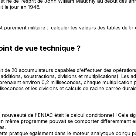
st né de l'esprit de John William Mauchly au début des an
it le jour en 1946.
t purement militaire : calculer les valeurs des tables de tir d’
oint de vue technique ?
it de 20 accumulateurs capables d'effectuer des opération
additions, soustractions, divisions et multiplications). Les ad
prenaient environ 0,2 millisecondes, chaque multiplication 
lisecondes et les divisions et calculs de racine carrée durai
 nouveauté de l'ENIAC était le calcul conditionnel ! Cela sig
'un même programme pouvait se comporter différemment en
es.
ette pratique également dans le moteur analytique conçu 