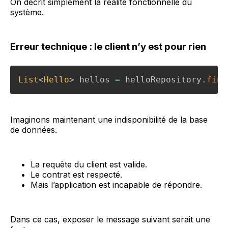
On décrit simplement la réalité fonctionnelle du
système.
Erreur technique : le client n’y est pour rien
List
<
Hello
>
 hellos 
=
 helloRepository
.
find
Imaginons maintenant une indisponibilité de la base
de données.
La requête du client est valide.
Le contrat est respecté.
Mais l’application est incapable de répondre.
Dans ce cas, exposer le message suivant serait une