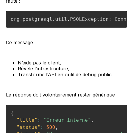
faute :
org.postgresql.util.PSQLException: Connec
Ce message :
N’aide pas le client,
Révèle l’infrastructure,
Transforme l’API en outil de debug public.
La réponse doit volontairement rester générique :
{
"title"
:
"Erreur interne"
,
"status"
:
500
,