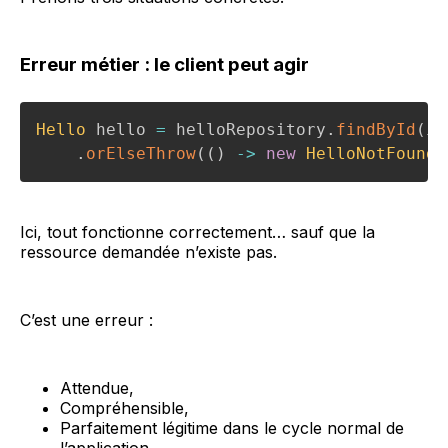
Erreur métier : le client peut agir
Hello
 hello 
=
 helloRepository
.
findById
(
id
.
orElseThrow
(
(
)
->
new
HelloNotFoundE
Ici, tout fonctionne correctement… sauf que la
ressource demandée n’existe pas.
C’est une erreur :
Attendue,
Compréhensible,
Parfaitement légitime dans le cycle normal de
l’application.