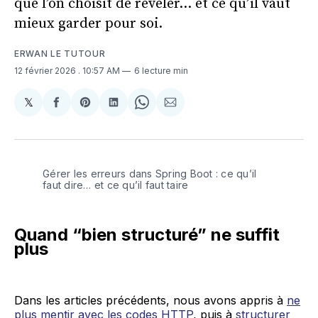
que l’on choisit de révéler… et ce qu’il vaut
mieux garder pour soi.
ERWAN LE TUTOUR
12 février 2026
. 10:57 AM
6 lecture min
𝕏
Share
Partager
Share
Partager
Share
Partager
on
sur
on
sur
on
par
X
Facebook
Pinterest
LinkedIn
WhatsApp
Courriel
Gérer les erreurs dans Spring Boot : ce qu’il 
faut dire… et ce qu’il faut taire
Quand “bien structuré” ne suffit
plus
Dans les articles précédents, nous avons appris à
ne
plus mentir avec les codes HTTP
, puis à
structurer