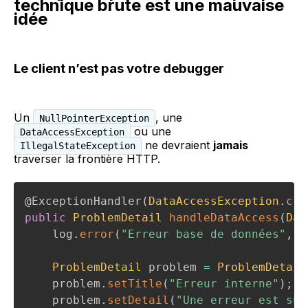
technique brute est une mauvaise
idée
Le client n’est pas votre debugger
Un
, une
NullPointerException
ou une
DataAccessException
ne devraient
jamais
IllegalStateException
traverser la frontière HTTP.
@ExceptionHandler
(
DataAccessException
.
cla
public
ProblemDetail
handleDataAccess
(
Dat
    log
.
error
(
"Erreur base de données"
,
 e
ProblemDetail
 problem 
=
ProblemDetail
    problem
.
setTitle
(
"Erreur interne"
)
;
    problem
.
setDetail
(
"Une erreur est sur