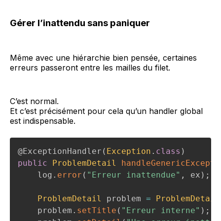
Gérer l’inattendu sans paniquer
Même avec une hiérarchie bien pensée, certaines
erreurs passeront entre les mailles du filet.
C’est normal.
Et c’est précisément pour cela qu’un handler global
est indispensable.
@ExceptionHandler
(
Exception
.
class
)
public
ProblemDetail
handleGenericExcepti
    log
.
error
(
"Erreur inattendue"
,
 ex
)
;
ProblemDetail
 problem 
=
ProblemDetail
    problem
.
setTitle
(
"Erreur interne"
)
;