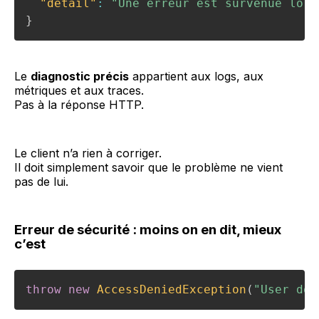
"detail"
:
"Une erreur est survenue lors
}
Le
diagnostic précis
appartient aux logs, aux
métriques et aux traces.
Pas à la réponse HTTP.
Le client n’a rien à corriger.
Il doit simplement savoir que le problème ne vient
pas de lui.
Erreur de sécurité : moins on en dit, mieux
c’est
throw
new
AccessDeniedException
(
"User doe