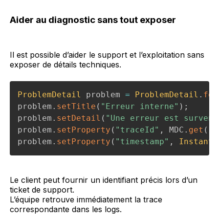
Aider au diagnostic sans tout exposer
Il est possible d’aider le support et l’exploitation sans
exposer de détails techniques.
ProblemDetail
 problem 
=
ProblemDetail
.
for
problem
.
setTitle
(
"Erreur interne"
)
;
problem
.
setDetail
(
"Une erreur est survenu
problem
.
setProperty
(
"traceId"
,
 MDC
.
get
(
"t
problem
.
setProperty
(
"timestamp"
,
Instant
.
Le client peut fournir un identifiant précis lors d’un
ticket de support.
L’équipe retrouve immédiatement la trace
correspondante dans les logs.