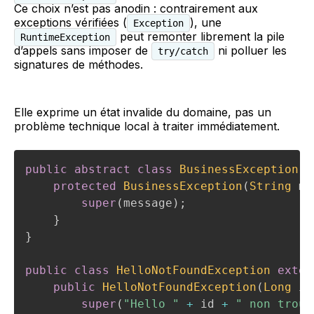
Ce choix n’est pas anodin : contrairement aux
exceptions vérifiées (
), une
Exception
peut remonter librement la pile
RuntimeException
d’appels sans imposer de
ni polluer les
try/catch
signatures de méthodes.
Elle exprime un état invalide du domaine, pas un
problème technique local à traiter immédiatement.
public
abstract
class
BusinessException
e
protected
BusinessException
(
String
 me
super
(
message
)
;
}
}
public
class
HelloNotFoundException
exten
public
HelloNotFoundException
(
Long
 id
super
(
"Hello "
+
 id 
+
" non trouv