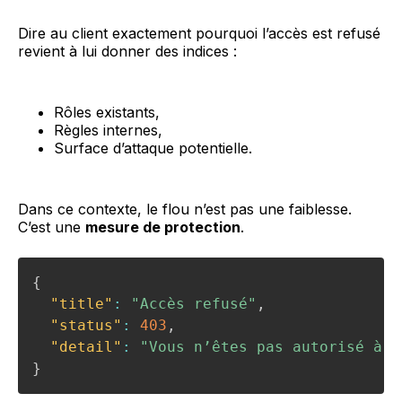
Dire au client exactement pourquoi l’accès est refusé
revient à lui donner des indices :
Rôles existants,
Règles internes,
Surface d’attaque potentielle.
Dans ce contexte, le flou n’est pas une faiblesse.
C’est une
mesure de protection
.
{
"title"
:
"Accès refusé"
,
"status"
:
403
,
"detail"
:
"Vous n’êtes pas autorisé à e
}