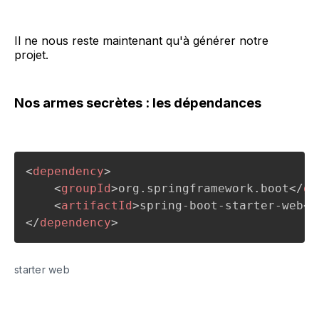
Il ne nous reste maintenant qu'à générer notre
projet.
Nos armes secrètes : les dépendances
<
dependency
>
<
groupId
>
org.springframework.boot
</
gr
<
artifactId
>
spring-boot-starter-web
</
</
dependency
>
starter web