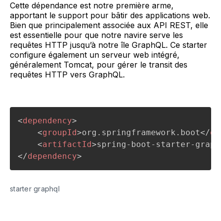
Cette dépendance est notre première arme,
apportant le support pour bâtir des applications web.
Bien que principalement associée aux API REST, elle
est essentielle pour que notre navire serve les
requêtes HTTP jusqu’à notre île GraphQL. Ce starter
configure également un serveur web intégré,
généralement Tomcat, pour gérer le transit des
requêtes HTTP vers GraphQL.
<
dependency
>
<
groupId
>
org.springframework.boot
</
gr
<
artifactId
>
spring-boot-starter-graph
</
dependency
>
starter graphql