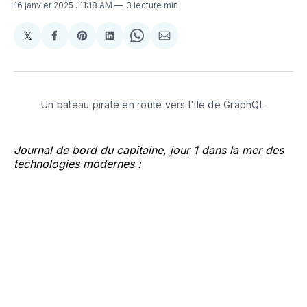
16 janvier 2025
. 11:18 AM
3 lecture min
𝕏
Share
Partager
Share
Partager
Share
Partager
on
sur
on
sur
on
par
X
Facebook
Pinterest
LinkedIn
WhatsApp
Courriel
Un bateau pirate en route vers l'ile de GraphQL
Journal de bord du capitaine, jour 1 dans la mer des
technologies modernes :