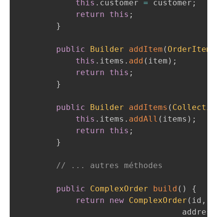
this
.
customer 
=
 customer
;
return
this
;
}
public
Builder
addItem
(
OrderItem
 
this
.
items
.
add
(
item
)
;
return
this
;
}
public
Builder
addItems
(
Collectio
this
.
items
.
addAll
(
items
)
;
return
this
;
}
// ... autres méthodes
public
ComplexOrder
build
(
)
{
return
new
ComplexOrder
(
id
,
 c
                                  address