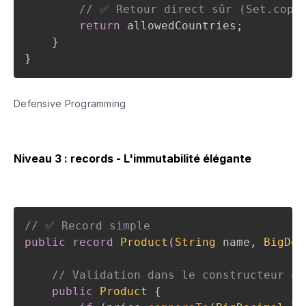
// ✅ Retour direct sûr (Set.copy
return
 allowedCountries
;
}
}
Defensive Programming
Niveau 3 : records - L'immutabilité élégante
// ✅ Record simple
public
record
Product
(
String
 name
,
BigDec
// Validation dans le constructeur co
public
Product
{