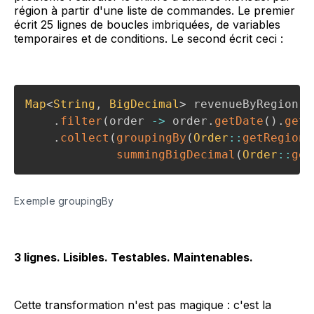
région à partir d'une liste de commandes. Le premier
écrit 25 lignes de boucles imbriquées, de variables
temporaires et de conditions. Le second écrit ceci :
Map
<
String
,
BigDecimal
>
 revenueByRegion 
=
.
filter
(
order 
->
 order
.
getDate
(
)
.
getM
.
collect
(
groupingBy
(
Order
::
getRegion
,
summingBigDecimal
(
Order
::
get
Exemple groupingBy
3 lignes. Lisibles. Testables. Maintenables.
Cette transformation n'est pas magique : c'est la