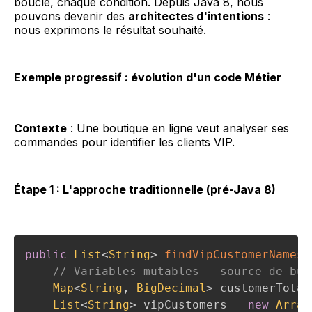
boucle, chaque condition. Depuis Java 8, nous
pouvons devenir des
architectes d'intentions
:
nous exprimons le résultat souhaité.
Exemple progressif : évolution d'un code Métier
Contexte
: Une boutique en ligne veut analyser ses
commandes pour identifier les clients VIP.
Étape 1 : L'approche traditionnelle (pré-Java 8)
public
List
<
String
>
findVipCustomerNames
(
// Variables mutables - source de bug
Map
<
String
,
BigDecimal
>
 customerTotal
List
<
String
>
 vipCustomers 
=
new
Array