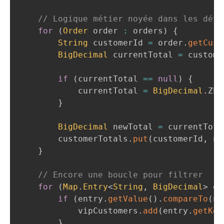
// Logique métier noyée dans les déta
for
(
Order
 order 
:
 orders
)
{
String
 customerId 
=
 order
.
getCust
BigDecimal
 currentTotal 
=
 custome
if
(
currentTotal 
==
null
)
{
            currentTotal 
=
BigDecimal
.
ZER
}
BigDecimal
 newTotal 
=
 currentTota
        customerTotals
.
put
(
customerId
,
 ne
}
// Encore une boucle pour filtrer
for
(
Map
.
Entry
<
String
,
BigDecimal
>
 en
if
(
entry
.
getValue
(
)
.
compareTo
(
ne
            vipCustomers
.
add
(
entry
.
getKey
}