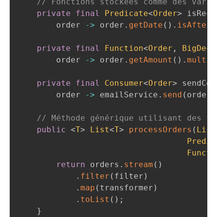
// Fonctions stockées comme des varia
private
final
Predicate
<
Order
>
 isRece
        order 
->
 order
.
getDate
(
)
.
isAfter
(
private
final
Function
<
Order
,
BigDeci
        order 
->
 order
.
getAmount
(
)
.
multip
private
final
Consumer
<
Order
>
 sendCon
        order 
->
 emailService
.
send
(
order
.
// Méthode générique utilisant des fo
public
<
T
>
List
<
T
>
processOrders
(
List
Predic
Functi
return
 orders
.
stream
(
)
.
filter
(
filter
)
.
map
(
transformer
)
.
toList
(
)
;
}