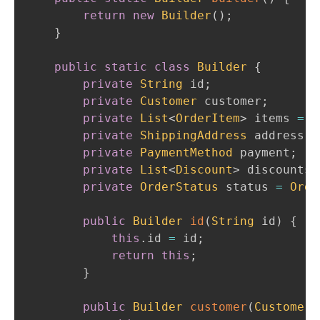
return
new
Builder
(
)
;
}
public
static
class
Builder
{
private
String
 id
;
private
Customer
 customer
;
private
List
<
OrderItem
>
 items 
=
n
private
ShippingAddress
 address
;
private
PaymentMethod
 payment
;
private
List
<
Discount
>
 discounts 
private
OrderStatus
 status 
=
Orde
public
Builder
id
(
String
 id
)
{
this
.
id 
=
 id
;
return
this
;
}
public
Builder
customer
(
Customer
 