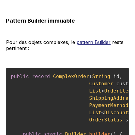
Pattern Builder immuable
Pour des objets complexes, le
pattern Builder
reste
pertinent :
public
record
ComplexOrder
(
String
 id
,
Customer
 custom
List
<
OrderItem
>
ShippingAddress
PaymentMethod
 p
List
<
Discount
>
 
OrderStatus
 sta
public
static
Builder
builder
(
)
{