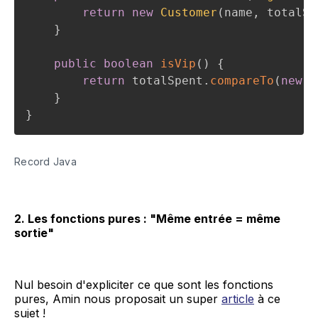
return
new
Customer
(
name
,
 totalSp
}
public
boolean
isVip
(
)
{
return
 totalSpent
.
compareTo
(
new
B
}
}
Record Java
2. Les fonctions pures : "Même entrée = même
sortie"
Nul besoin d'expliciter ce que sont les fonctions
pures, Amin nous proposait un super
article
à ce
sujet !