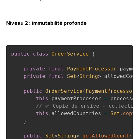
Niveau 2 : immutabilité profonde
public
class
OrderService
{
private
final
PaymentProcessor
 paymen
private
final
Set
<
String
>
 allowedCoun
public
OrderService
(
PaymentProcessor
 
this
.
paymentProcessor 
=
 processor
// ✅ Copie défensive + collectio
this
.
allowedCountries 
=
Set
.
copyO
}
public
Set
<
String
>
getAllowedCountrie