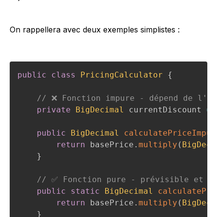
On rappellera avec deux exemples simplistes :
public
class
PricingCalculator
{
// ❌ Fonction impure - dépend de l'ét
private
BigDecimal
 currentDiscount 
=
public
BigDecimal
calculatePriceImpur
return
 basePrice
.
multiply
(
BigDeci
}
// ✅ Fonction pure - prévisible et t
public
static
BigDecimal
calculatePri
return
 basePrice
.
multiply
(
BigDeci
}