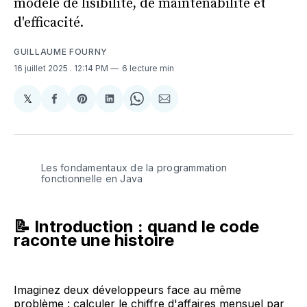
modèle de lisibilité, de maintenabilité et
d'efficacité.
GUILLAUME FOURNY
16 juillet 2025
. 12:14 PM
6 lecture min
𝕏
Share
Partager
Share
Partager
Share
Partager
on
sur
on
sur
on
par
X
Facebook
Pinterest
LinkedIn
WhatsApp
Courriel
Les fondamentaux de la programmation 
fonctionnelle en Java
📝 Introduction : quand le code
raconte une histoire
Imaginez deux développeurs face au même
problème : calculer le chiffre d'affaires mensuel par