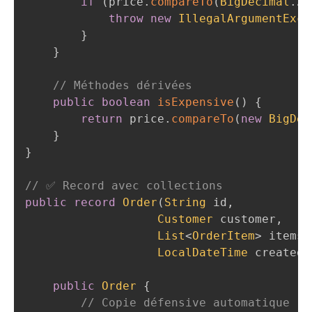
if
(
price
.
compareTo
(
BigDecimal
.
ZE
throw
new
IllegalArgumentExce
}
}
// Méthodes dérivées
public
boolean
isExpensive
(
)
{
return
 price
.
compareTo
(
new
BigDec
}
}
// ✅ Record avec collections
public
record
Order
(
String
 id
,
Customer
 customer
,
List
<
OrderItem
>
 items
,
LocalDateTime
 createdA
public
Order
{
// Copie défensive automatique