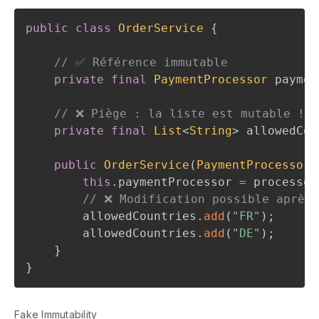
public
class
OrderService
{
// ✅ Référence immutable
private
final
PaymentProcessor
 paymen
// ❌ Piège : la liste est mutable !
private
final
List
<
String
>
 allowedCou
public
OrderService
(
PaymentProcessor
 
this
.
paymentProcessor 
=
 processor
// ❌ Modification possible après 
        allowedCountries
.
add
(
"FR"
)
;
        allowedCountries
.
add
(
"DE"
)
;
}
}
Fake Immutability