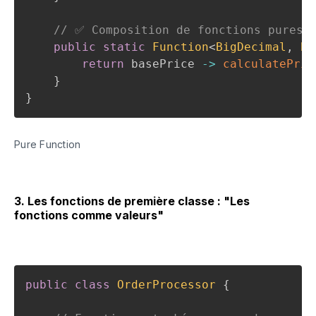
// ✅ Composition de fonctions pures
public
static
Function
<
BigDecimal
,
Bi
return
 basePrice 
->
calculatePric
}
}
Pure Function
3. Les fonctions de première classe : "Les
fonctions comme valeurs"
public
class
OrderProcessor
{