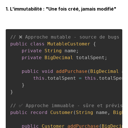
1. L'immutabilité : "Une fois créé, jamais modifié"
// ❌ Approche mutable - source de bugs
public
class
MutableCustomer
{
private
String
 name
;
private
BigDecimal
 totalSpent
;
public
void
addPurchase
(
BigDecimal
 am
this
.
totalSpent 
=
this
.
totalSpent
}
}
// ✅ Approche immuable - sûre et prévisi
public
record
Customer
(
String
 name
,
BigDe
public
Customer
addPurchase
(
BigDecima