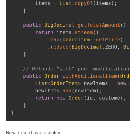
        items 
=
List
.
copyOf
(
items
)
;
}
public
BigDecimal
getTotalAmount
(
)
{
return
 items
.
stream
(
)
.
map
(
OrderItem
::
getPrice
)
.
reduce
(
BigDecimal
.
ZERO
,
BigD
}
// Méthode "with" pour modification i
public
Order
withAdditionalItem
(
Order
List
<
OrderItem
>
 newItems 
=
new
Ar
        newItems
.
add
(
newItem
)
;
return
new
Order
(
id
,
 customer
,
 ne
}
}
New Record over mutation