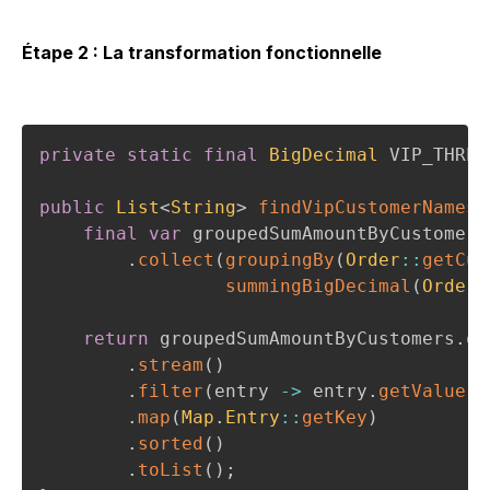
Étape 2 : La transformation fonctionnelle
private
static
final
BigDecimal
 VIP_THRES
public
List
<
String
>
findVipCustomerNames
(
final
var
 groupedSumAmountByCustomers
.
collect
(
groupingBy
(
Order
::
getCus
summingBigDecimal
(
Order
:
return
 groupedSumAmountByCustomers
.
en
.
stream
(
)
.
filter
(
entry 
->
 entry
.
getValue
(
)
.
map
(
Map
.
Entry
::
getKey
)
.
sorted
(
)
.
toList
(
)
;