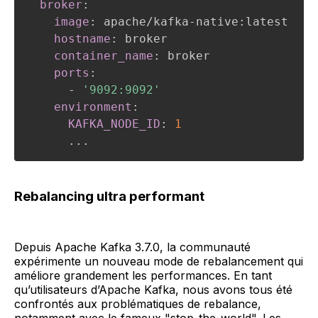
broker
:
image
:
 apache/kafka
-
native
:
latest

hostname
:
 broker

container_name
:
 broker

ports
:
-
'9092:9092'
environment
:
KAFKA_NODE_ID
:
1
...
Rebalancing ultra performant
Depuis Apache Kafka 3.7.0, la communauté
expérimente un nouveau mode de rebalancement qui
améliore grandement les performances. En tant
qu’utilisateurs d’Apache Kafka, nous avons tous été
confrontés aux problématiques de rebalance,