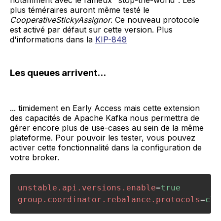
notamment avec le fameux "stop-the-world". Les
plus téméraires auront même testé le
CooperativeStickyAssignor
. Ce nouveau protocole
est activé par défaut sur cette version. Plus
d'informations dans la
KIP-848
Les queues arrivent...
... timidement en Early Access mais cette extension
des capacités de Apache Kafka nous permettra de
gérer encore plus de use-cases au sein de la même
plateforme. Pour pouvoir les tester, vous pouvez
activer cette fonctionnalité dans la configuration de
votre broker.
unstable.api.versions.enable
=
true
group.coordinator.rebalance.protocols
=
cla