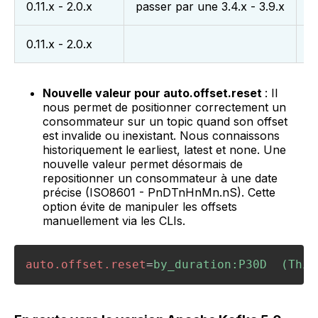
0.11.x - 2.0.x
passer par une 3.4.x - 3.9.x
S
0.11.x - 2.0.x
S
Nouvelle valeur pour auto.offset.reset
: Il
nous permet de positionner correctement un
consommateur sur un topic quand son offset
est invalide ou inexistant. Nous connaissons
historiquement le earliest, latest et none. Une
nouvelle valeur permet désormais de
repositionner un consommateur à une date
précise (ISO8601 - PnDTnHnMn.nS). Cette
option évite de manipuler les offsets
manuellement via les CLIs.
auto.offset.reset
=
by_duration:P30D  (This