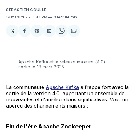
SÉBASTIEN COULLE
19 mars 2025
. 2:44 PM
3 lecture min
𝕏
Share
Partager
Share
Partager
Share
Partager
on
sur
on
sur
on
par
X
Facebook
Pinterest
LinkedIn
WhatsApp
Courriel
Apache Kafka et la release majeure (4.0), 
sortie le 18 mars 2025
La communauté
Apache Kafka
a frappé fort avec la
sortie de la version 4.0, apportant un ensemble de
nouveautés et d'améliorations significatives. Voici un
aperçu des changements majeurs :
Fin de l'ère Apache Zookeeper