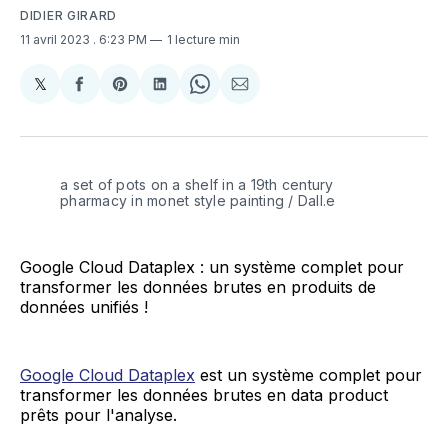
DIDIER GIRARD
11 avril 2023
. 6:23 PM
1 lecture min
𝕏
Share
Partager
Share
Partager
Share
Partager
on
sur
on
sur
on
par
X
Facebook
Pinterest
LinkedIn
WhatsApp
Courriel
a set of pots on a shelf in a 19th century
pharmacy in monet style painting / Dall.e
Google Cloud Dataplex : un système complet pour
transformer les données brutes en produits de
données unifiés !
Google Cloud Dataplex
est un système complet pour
transformer les données brutes en data product
prêts pour l'analyse.