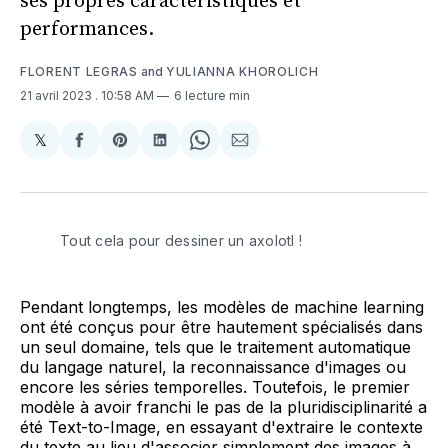
ses propres caractéristiques et
performances.
FLORENT LEGRAS
and
YULIANNA KHOROLICH
21 avril 2023
. 10:58 AM
6 lecture min
𝕏
Share
Partager
Share
Partager
Share
Partager
on
sur
on
sur
on
par
X
Facebook
Pinterest
LinkedIn
WhatsApp
Courriel
Tout cela pour dessiner un axolotl !
Pendant longtemps, les modèles de machine learning
ont été conçus pour être hautement spécialisés dans
un seul domaine, tels que le traitement automatique
du langage naturel, la reconnaissance d'images ou
encore les séries temporelles. Toutefois, le premier
modèle à avoir franchi le pas de la pluridisciplinarité a
été Text-to-Image, en essayant d'extraire le contexte
du texte au lieu d'associer simplement des images à