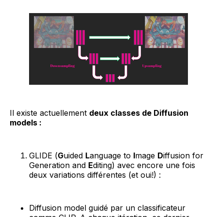
Il existe actuellement
deux classes de Diffusion
models :
GLIDE (
G
uided
L
anguage to
I
mage
D
iffusion for
Generation and
E
diting) avec encore une fois
deux variations différentes (et oui!) :
Diffusion model guidé par un classificateur