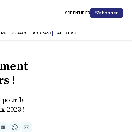
S’abonner
S'IDENTIFIER
RH
KESACO
PODCAST
AUTEURS
ement
s !
 pour la
x 2023 !
re
Partager
Share
Partager