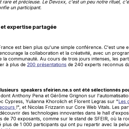
 rare et précieuse. Le Devoxx, c'est un peu notre rituel, c'
nfie un participant.
 et expertise partagée
rance est bien plus qu'une simple conférence. C'est une 
encourage la collaboration et la créativité, avec un progr
de la communauté. Au cours de trois jours intenses, les part
er à plus de
200 présentations
de 240 experts reconnus da
lusieurs speakers sfeirien.ne.s ont été sélectionnés po
.
dont Anthony Pena et Gérôme Grignon sur l'automatisation
vec Cypress, Yulianna Khorolich et Florent Legras sur "
Les 
secours
!", et Nicolas Frizzarin sur Core Web Vitals. Les par
écouvrir des technologies innovantes dans le hall d'exposi
us de 70 exposants, comme sur le stand de SFEIR, où la ro
ré plus de 1 000 participants qui ont pu repartir avec la pel