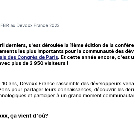
on
sur
on
X
Faceboo
Pint
SFEIR au Devoxx France 2023
ril derniers, s'est déroulée la 11ème édition de la confé
nements les plus importants pour la communauté des dé
ais des Congrès de Paris
. Et cette année encore, c'est 
avec plus de 2 950 visiteurs !
e 10 ans, Devoxx France rassemble des développeurs vena
izons pour partager leurs connaissances, découvrir les der
hnologiques et participer à un grand moment communautai
xx, ça vient d'où?