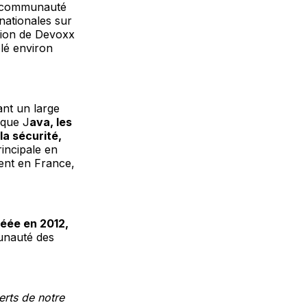
a communauté
nationales sur
ition de Devoxx
lé environ
ant un large
 que J
ava, les
la sécurité,
rincipale en
ent en France,
réée en 2012,
unauté des
erts de notre