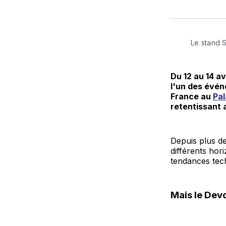
Le stand 
Du 12 au 14 av
l'un des évé
France au
Pal
retentissant 
Depuis plus d
différents hor
tendances tec
Mais le Devo