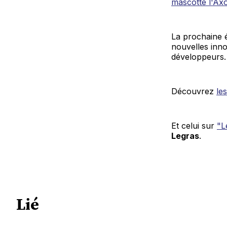
mascotte l'Axo
La prochaine 
nouvelles inno
développeurs.
Découvrez
le
Et celui sur
"L
Legras
.
Lié