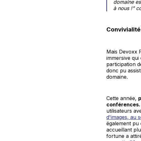
domaine est
à nous !" co
Convivialité
Mais Devoxx F
immersive qui 
participation 
donc pu assist
domaine.
Cette année,
p
conférences
utilisateurs a
d'images, au 
également pu d
accueillant pl
fortune a atti