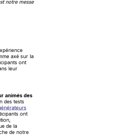
est notre messe
expérience
amme axé sur la
icipants ont
ns leur
ur animés des
 des tests
générateurs
ticipants ont
tion,
ue de la
uche de notre