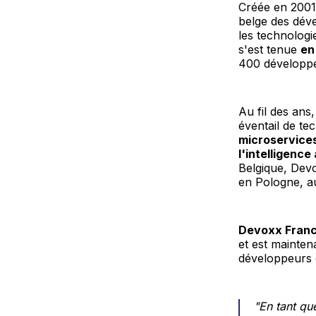
Créée en 200
belge des dév
les technologi
s'est tenue
en
400 développe
Au fil des an
éventail de te
microservices,
l'intelligence 
Belgique, Dev
en Pologne, a
Devoxx France
et est mainte
développeurs 
"En tant qu