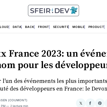
LOUD
DATA
BACK
FRONT
SÉCURITÉ
MOBILE
PRODUCT
x France 2023: un évén
nom pour les développeur
r l’un des événements les plus importants
é des développeurs en France: le Devox
SSEN (COUMONT)
𝕏
Share
Partager
Sha
4 PM
2 lecture min