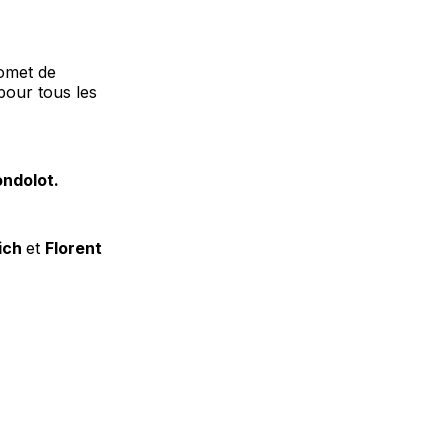
romet de
pour tous les
ndolot.
lich
et
Florent