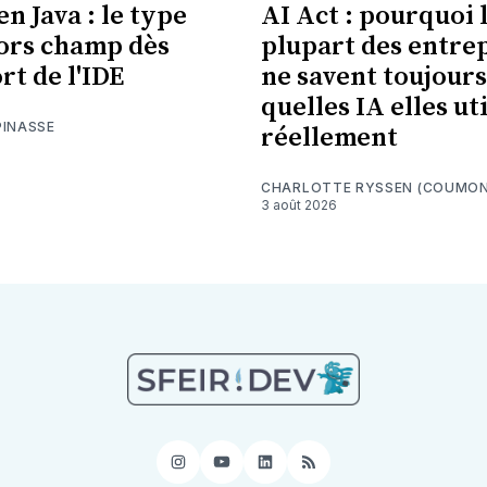
n Java : le type
AI Act : pourquoi 
ors champ dès
plupart des entre
rt de l'IDE
ne savent toujours
quelles IA elles ut
PINASSE
réellement
CHARLOTTE RYSSEN (COUMON
3 août 2026
Instagram
YouTube
LinkedIn
RSS