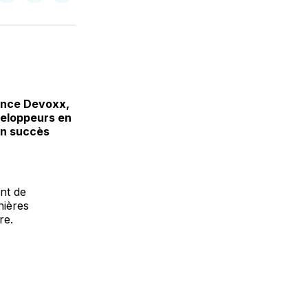
sur
on
par
k
erest
LinkedIn
WhatsApp
Courriel
rence Devoxx,
veloppeurs en
un succès
nt de
nières
re.