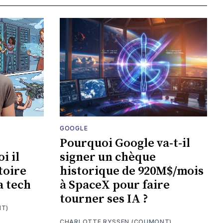
GOOGLE
Pourquoi Google va-t-il
i il
signer un chèque
toire
historique de 920M$/mois
a tech
à SpaceX pour faire
tourner ses IA ?
T)
CHARLOTTE RYSSEN (COUMONT)