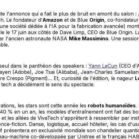
te l'annonce qui a fait le plus de bruit en amont du salon :
h. Le fondateur d'
Amazon
et de Blue
Origin
, co-fondateur
une société dédiée à l'IA pour la fabrication avancée) mont
le le 17 juin aux côtés de Dave Limp, CEO de Blue Origin. 
ar l'ancien astronaute NASA
Mike Massimino
. Une sessio
ble.
 seul dans le panthéon des speakers :
Yann LeCun
(CEO d'A
yen (Adobe), Joe Tsai (Alibaba), Jean-Charles Samuelia
re Crespo (Pigment)… Et, curiosité de l'édition, le nageur
L
a tech a décidément le sens du spectacle.
tions, les stars sont cette année les
robots humanoïdes
.
 40 % en un an, les modèles d'entraînement ont fait des b
 et les allées de VivaTech s'apprêtent à ressembler par ins
nce-fiction. Danse, logistique, accueil hôtelier, les cas d'u
BM présentera en exclusivité mondiale son chandelier quanti
veau-machine co-développée par Unitree et le français HA