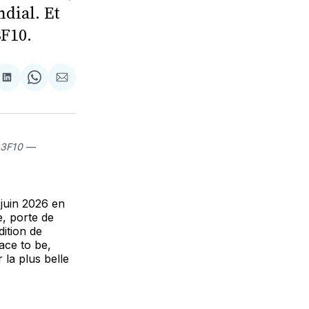
ndial. Et
3F10.
re
Partager
Share
Partager
sur
on
par
k
erest
LinkedIn
WhatsApp
Courriel
d 3F10 —
 juin 2026 en
e, porte de
dition de
ace to be,
 la plus belle