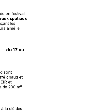
e en festival.
eaux spatiaux
açant les
urs aimé le
 — du 17 au
nd sont
afé chaud et
FEIR et
ce de 200 m²
 à la clé des