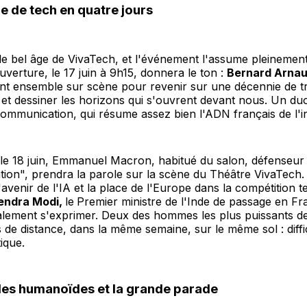
e de tech en quatre jours
 le bel âge de VivaTech, et l'événement l'assume pleinement
verture, le 17 juin à 9h15, donnera le ton :
Bernard Arnau
t ensemble sur scène pour revenir sur une décennie de t
et dessiner les horizons qui s'ouvrent devant nous. Un du
communication, qui résume assez bien l'ADN français de l'i
le 18 juin, Emmanuel Macron, habitué du salon, défenseur 
ation", prendra la parole sur la scène du Théâtre VivaTech
avenir de l'IA et la place de l'Europe dans la compétition 
endra Modi,
le
Premier ministre de l'Inde de passage en Fr
alement s'exprimer. Deux des hommes les plus puissants de
 de distance, dans la même semaine, sur le même sol : diffic
ique.
 les humanoïdes et la grande parade