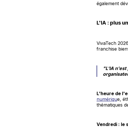
également dévo
L'IA : plus u
VivaTech 2026 
franchise bie
"L'IA n'est
organisate
L'heure de l'
numériqu
e, é
thématiques de 
Vendredi : le 