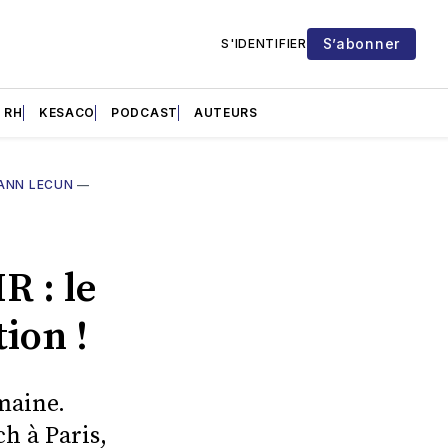
S’abonner
S'IDENTIFIER
RH
KESACO
PODCAST
AUTEURS
ANN LECUN
—
 : le
ion !
emaine.
h à Paris,