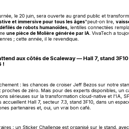
urnée, le 20 juin, sera ouverte au grand public et transformé
stive et immersive pour tous les âges
"peut-on lire,
vaiss
défilés de robots humanoïdes,
lentilles connectées rempl
ême
une pièce de Molière générée par IA
. VivaTech a toujo
nres ; cette année, il le revendique.
attend aux côtés de Scaleway — Hall 7, stand 3F10
 !
chement : les chances de croiser Jeff Bezos sur notre sta
t proches de zéro. Mais pour des experts disponibles, un c
ons sérieuses sur la transformation cloud-native et l'IA, S
accueillent Hall 7, secteur 7.3, stand 3F10, dans un espa
nes partenaires et, oui, un vrai bon café.
aires : un Sticker Challenge est organisé sur le stand, avec