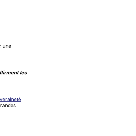
c une
ffirment les
veraineté
grandes