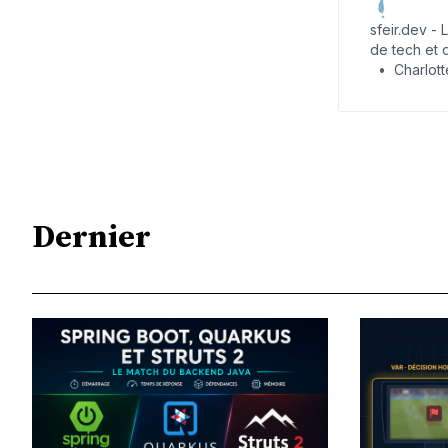
d’innovatio
sfeir.dev -
enjeux tec
de tech et d
Charlot
Dernier