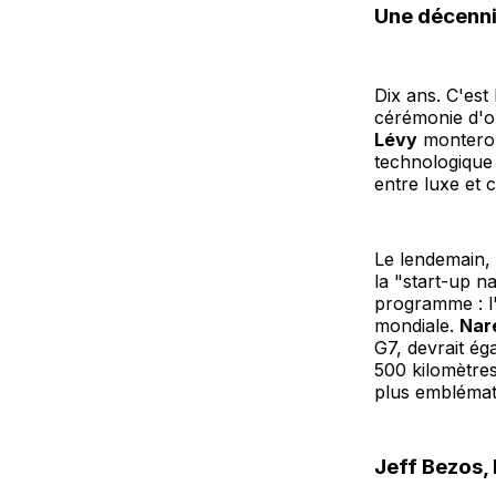
Une décenni
Dix ans. C'est
cérémonie d'ou
Lévy
monteron
technologique 
entre luxe et 
Le lendemain, 
la "start-up n
programme : l'
mondiale.
Nar
G7, devrait ég
500 kilomètres
plus emblémat
Jeff Bezos,