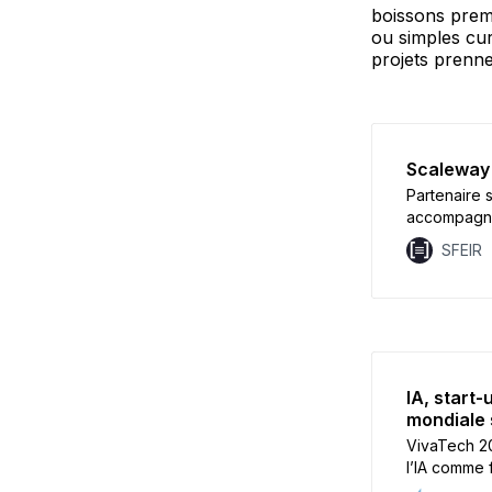
boissons premi
ou simples cur
projets prenne
Scaleway 
Partenaire 
accompagné 
les GPU IA 
SFEIR
IA, start-
mondiale 
VivaTech 20
l’IA comme 
investisseu