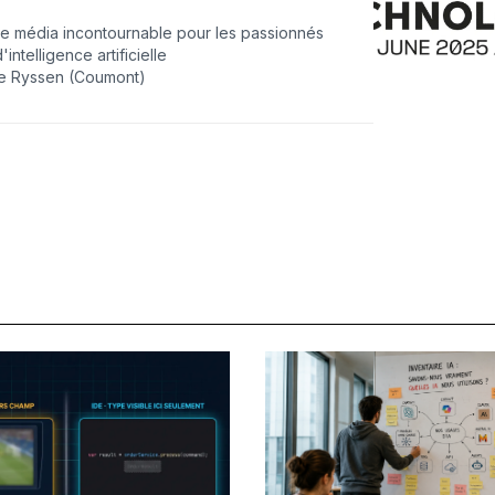
n, de souveraineté numérique et des grands
 Le média incontournable pour les passionnés
hnologiques de demain.
'intelligence artificielle
te Ryssen (Coumont)