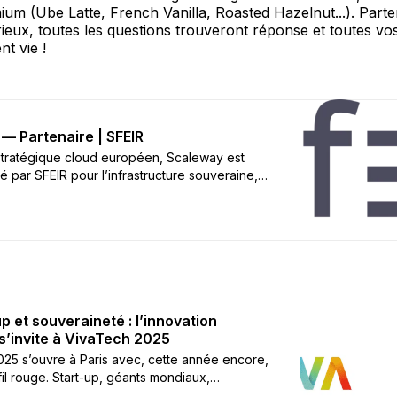
um (Ube Latte, French Vanilla, Roasted Hazelnut...). Parten
ieux, toutes les questions trouveront réponse et toutes vo
nt vie !
— Partenaire | SFEIR
stratégique cloud européen, Scaleway est
par SFEIR pour l’infrastructure souveraine,
et les workloads Kubernetes.
up et souveraineté : l’innovation
s’invite à VivaTech 2025
25 s’ouvre à Paris avec, cette année encore,
fil rouge. Start-up, géants mondiaux,
rs et décideurs politiques débattent