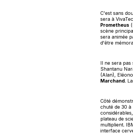
C'est sans dou
sera à VivaTec
Prometheus
(
scène principa
sera animée p
d'être mémora
Il ne sera pas
Shantanu Nara
(Alan), Eléono
Marchand
. L
Côté démonstra
chuté de 30 à
considérables,
plateau de scie
multiplient. I
interface cer