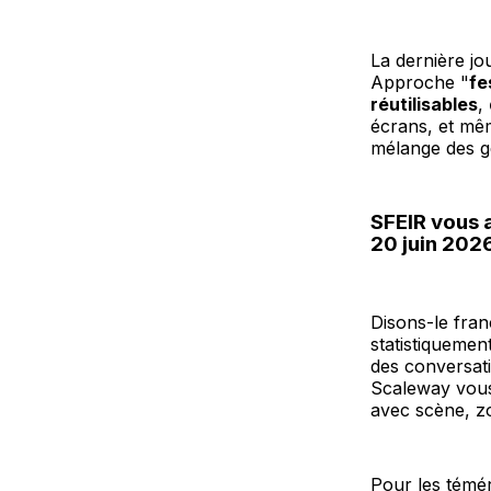
La dernière jo
Approche "
fe
réutilisables
,
écrans, et m
mélange des ge
SFEIR vous 
20 juin 2026
Disons-le fran
statistiquemen
des conversati
Scaleway vous 
avec scène, zo
Pour les témér