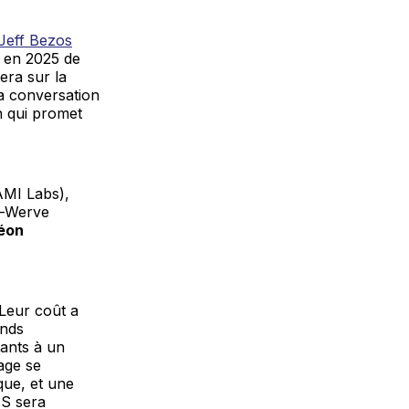
Jeff Bezos
 en 2025 de
era sur la
La conversation
n qui promet
MI Labs),
n-Werve
éon
 Leur coût a
onds
tants à un
sage se
que, et une
BS sera