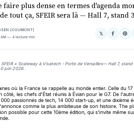
de faire plus dense en termes d'agenda mo
de tout ça, SFEIR sera là — Hall 7, stand 
SSEN (COUMONT)
𝕏
Share
Partager
Sha
2 AM
4 lecture min
on
sur
on
X
Faceboo
Pint
 SFEIR × Scaleway à Vivatech - Porte de Versailles— Hall 7, stan
0 juin 2026.
aines où la France se rappelle au monde entier. Celle du 17
un côté, les chefs d'État réunis à Évian pour le G7. De l'autr
0 000 passionnés de tech, 14 000 start-up, et une dixième é
'annonce comme la plus ambitieuse de son histoire. The pl
ion possible pour cette 10ème édition, qui s'invite même sur
nde.