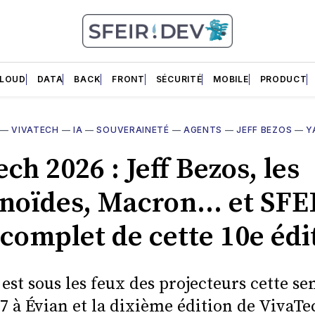
LOUD
DATA
BACK
FRONT
SÉCURITÉ
MOBILE
PRODUCT
—
VIVATECH
—
IA
—
SOUVERAINETÉ
—
AGENTS
—
JEFF BEZOS
—
Y
ch 2026 : Jeff Bezos, les
oïdes, Macron… et SFEIR
complet de cette 10e édit
est sous les feux des projecteurs cette s
7 à Évian et la dixième édition de VivaTec