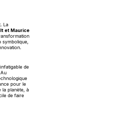
. La
lt et Maurice
ransformation
o symbolique,
nnovation.
infatigable de
. Au
technologique
ance pour le
 la planète, à
ile de faire