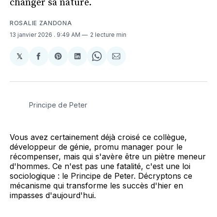
changer sa nature.
ROSALIE ZANDONA
13 janvier 2026
. 9:49 AM
2 lecture min
𝕏
Share
Partager
Share
Partager
Share
Partager
on
sur
on
sur
on
par
X
Facebook
Pinterest
LinkedIn
WhatsApp
Courriel
Principe de Peter
Vous avez certainement déjà croisé ce collègue,
développeur de génie, promu manager pour le
récompenser, mais qui s'avère être un piètre meneur
d'hommes. Ce n'est pas une fatalité, c'est une loi
sociologique : le Principe de Peter. Décryptons ce
mécanisme qui transforme les succès d'hier en
impasses d'aujourd'hui.