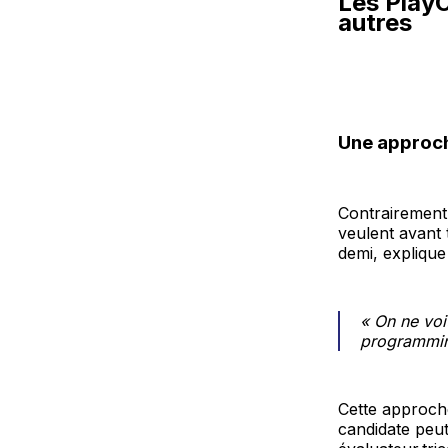
Les PlayO
autres
Une approch
Contrairement 
veulent avant 
demi, explique
« On ne vo
programmin
Cette approch
candidate peu