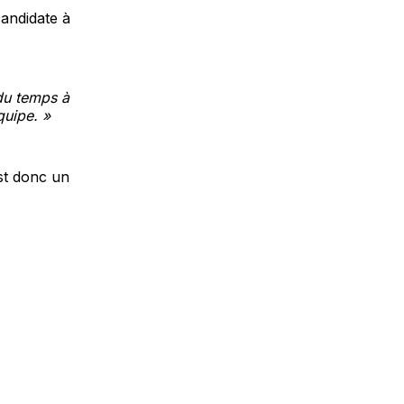
candidate à
 du temps à
équipe. »
est donc un