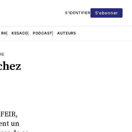
S’abonner
S'IDENTIFIER
RH
KESACO
PODCAST
AUTEURS
RE
chez
SFEIR,
nent un