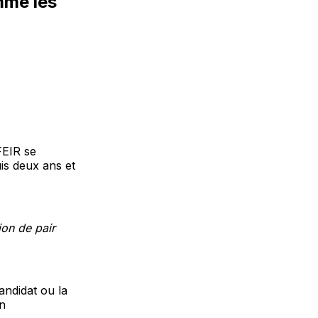
mme les
FEIR se
is deux ans et
on de pair
ndidat ou la
on