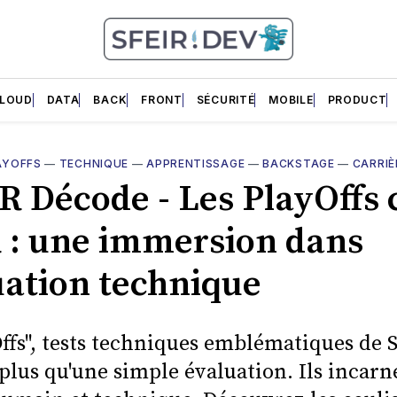
LOUD
DATA
BACK
FRONT
SÉCURITÉ
MOBILE
PRODUCT
AYOFFS
—
TECHNIQUE
—
APPRENTISSAGE
—
BACKSTAGE
—
CARRIÈ
IR Décode - Les PlayOffs 
 : une immersion dans
luation technique
Offs", tests techniques emblématiques de 
plus qu'une simple évaluation. Ils incar