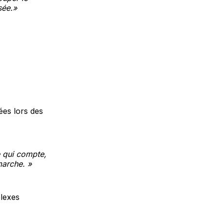
sée.»
sées lors des
e qui compte,
marche. »
plexes