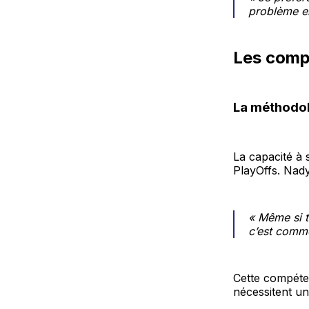
problème en
Les comp
La méthodol
La capacité à s
PlayOffs. Nady
« Même si t
c’est comme
Cette compéten
nécessitent un