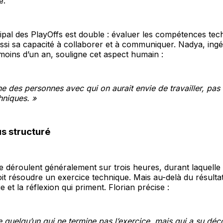
e.
ncipal des PlayOffs est double : évaluer les compétences te
ussi sa capacité à collaborer et à communiquer. Nadya, ing
moins d’un an, souligne cet aspect humain :
e des personnes avec qui on aurait envie de travailler, pas
hniques. »
s structuré
e déroulent généralement sur trois heures, durant laquelle 
oit résoudre un exercice technique. Mais au-delà du résultat
e et la réflexion qui priment. Florian précise :
e quelqu’un qui ne termine pas l’exercice, mais qui a su déc