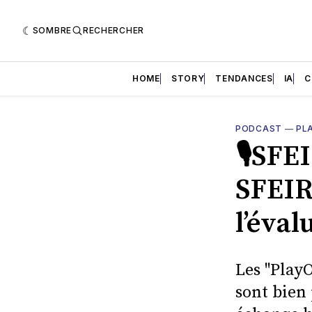
SOMBRE
RECHERCHER
HOME
STORY
TENDANCES
IA
C
PODCAST
—
PL
🎙SFE
SFEIR
l’éva
Les "Play
sont bien 