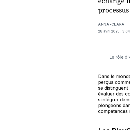
échange h
processus 
ANNA-CLARA
28 avril 2025
. 3:0
Le rôle d'
Dans le mond
perçus comme 
se distinguen
évaluer des co
s’intégrer dan
plongeons dans
compétences re