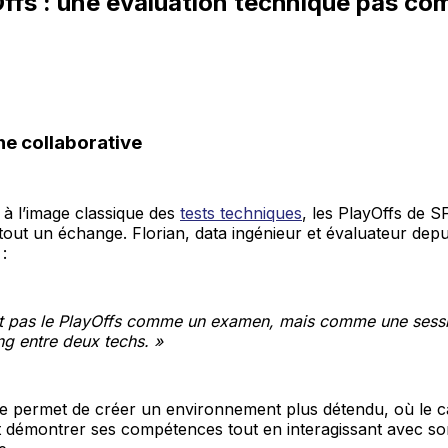
ffs : une évaluation technique pas co
e collaborative
à l’image classique des
tests techniques
, les PlayOffs de S
tout un échange. Florian, data ingénieur et évaluateur depu
 :
it pas le PlayOffs comme un examen, mais comme une sessi
g entre deux techs. »
e permet de créer un environnement plus détendu, où le ca
t démontrer ses compétences tout en interagissant avec s