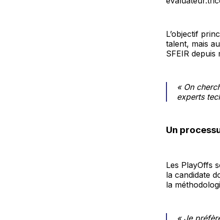
évaluateur.tric
L’objectif pri
talent, mais a
SFEIR depuis 
« On cherch
experts tec
Un processu
Les PlayOffs s
la candidate d
la méthodologi
« Je préfèr