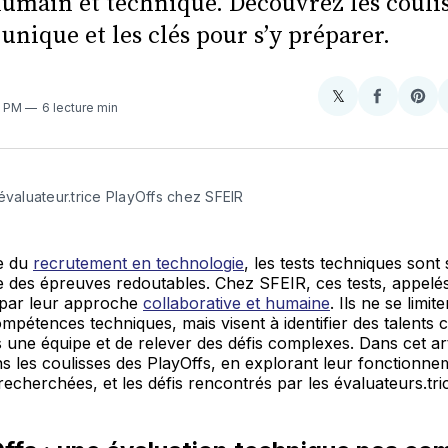
umain et technique. Découvrez les coulis
unique et les clés pour s’y préparer.
𝕏
Share
Partager
Sha
4 PM
6 lecture min
on
sur
on
X
Faceboo
Pint
évaluateur.trice PlayOffs chez SFEIR
e du
recrutement en technologie
, les tests techniques sont
des épreuves redoutables. Chez SFEIR, ces tests, appelés
t par leur approche
collaborative et humaine
. Ils ne se limit
mpétences techniques, mais visent à identifier des talents 
s une équipe et de relever des défis complexes. Dans cet ar
 les coulisses des PlayOffs, en explorant leur fonctionnem
cherchées, et les défis rencontrés par les évaluateurs.tri