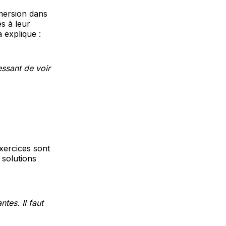
mersion dans
s à leur
a explique :
essant de voir
xercices sont
 solutions
tes. Il faut