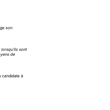
age son
lorsqu’ils sont
oyens de
a candidate à