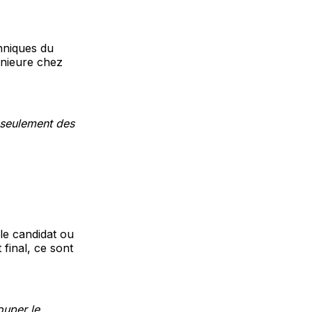
chniques du
énieure chez
 seulement des
le candidat ou
 final, ce sont
ouper le