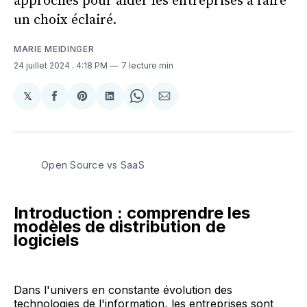
approches pour aider les entreprises à faire
un choix éclairé.
MARIE MEIDINGER
24 juillet 2024
. 4:18 PM
7 lecture min
𝕏
Share
Partager
Share
Partager
Share
Partager
on
sur
on
sur
on
par
X
Facebook
Pinterest
LinkedIn
WhatsApp
Courriel
Open Source vs SaaS
Introduction : comprendre les
modèles de distribution de
logiciels
Dans l'univers en constante évolution des
technologies de l'information, les entreprises sont