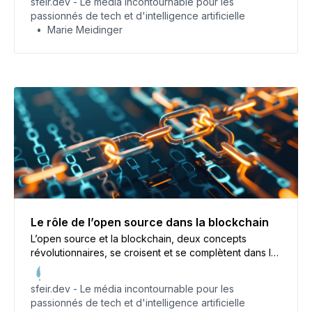
sfeir.dev - Le média incontournable pour les
l’open source dans le cloud, soulignant son impact sur
passionnés de tech et d'intelligence artificielle
l’avenir technologique.
Marie Meidinger
Le rôle de l’open source dans la blockchain
L’open source et la blockchain, deux concepts
révolutionnaires, se croisent et se complètent dans le
monde technologique actuel. Mais quel est le
véritable rôle de l’open source dans l’univers de la
sfeir.dev - Le média incontournable pour les
blockchain ? Cet article explore les synergies et les
passionnés de tech et d'intelligence artificielle
défis de cette alliance prometteuse.