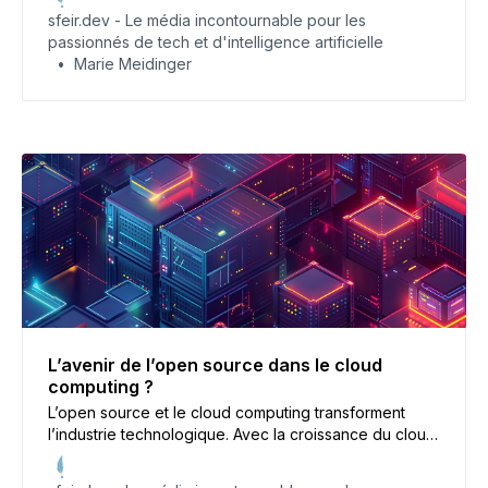
collaborer avec des développeurs. Cet article vous
sfeir.dev - Le média incontournable pour les
guide à travers les étapes pour devenir un
passionnés de tech et d'intelligence artificielle
contributeur respecté dans la communauté open
Marie Meidinger
source.
L’avenir de l’open source dans le cloud
computing ?
L’open source et le cloud computing transforment
l’industrie technologique. Avec la croissance du cloud,
quel rôle l’open source jouera-t-il ? Cet article
examine les tendances, opportunités et défis de