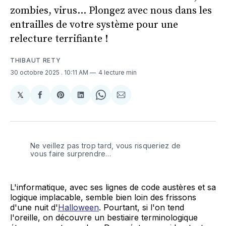
zombies, virus… Plongez avec nous dans les
entrailles de votre système pour une
relecture terrifiante !
THIBAUT RETY
30 octobre 2025
. 10:11 AM
4 lecture min
𝕏
Share
Partager
Share
Partager
Share
Partager
on
sur
on
sur
on
par
X
Facebook
Pinterest
LinkedIn
WhatsApp
Courriel
Ne veillez pas trop tard, vous risqueriez de 
vous faire surprendre…
L'informatique, avec ses lignes de code austères et sa
logique implacable, semble bien loin des frissons
d'une nuit d'
Halloween
. Pourtant, si l'on tend
l'oreille, on découvre un bestiaire terminologique