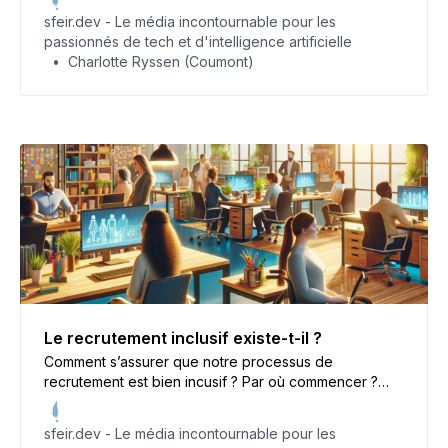
comment sa curiosité et sa soif d’innovation l’ont
sfeir.dev - Le média incontournable pour les
propulsé vers une brillante carrière. Un parcours
passionnés de tech et d'intelligence artificielle
inspirant de la GenZ à ne pas manquer !
Charlotte Ryssen (Coumont)
Le recrutement inclusif existe-t-il ?
Comment s’assurer que notre processus de
recrutement est bien incusif ? Par où commencer ?
Cet article fait un tour d’horizon des bonnes pratiques
et réflexions que l’on doit avoir quand on souhaite
sfeir.dev - Le média incontournable pour les
aborder cette problématique.