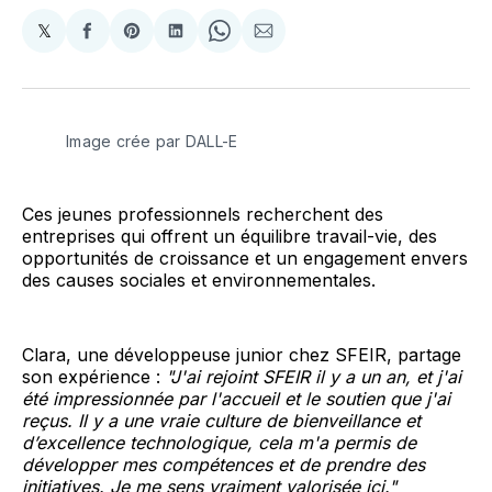
𝕏
Share
Partager
Share
Partager
Share
Partager
on
sur
on
sur
on
par
X
Facebook
Pinterest
LinkedIn
WhatsApp
Courriel
Image crée par DALL-E
Ces jeunes professionnels recherchent des
entreprises qui offrent un équilibre travail-vie, des
opportunités de croissance et un engagement envers
des causes sociales et environnementales.
Clara, une développeuse junior chez SFEIR, partage
son expérience :
"J'ai rejoint SFEIR il y a un an, et j'ai
été impressionnée par l'accueil et le soutien que j'ai
reçus. Il y a une vraie culture de bienveillance et
d’excellence technologique, cela m'a permis de
développer mes compétences et de prendre des
initiatives. Je me sens vraiment valorisée ici."