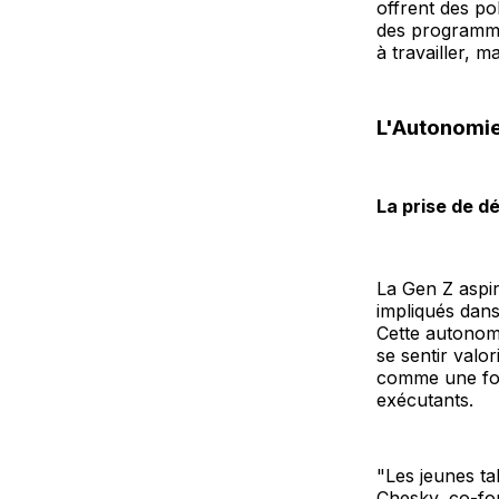
offrent des po
des programme
à travailler, 
L'Autonomie
La prise de d
La Gen Z aspir
impliqués dans 
Cette autonom
se sentir valo
comme une for
exécutants.
"Les jeunes ta
Chesky, co-fo