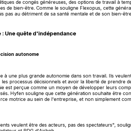
litiques de congés généreuses, des options de travail à temp
s de bien-être. Comme le souligne Flexopus, cette générat
mais pas au détriment de sa santé mentale et de son bien-être
 : Une quête d'indépendance
écision autonome
e à une plus grande autonomie dans son travail. Ils veulent
les processus décisionnels et avoir la liberté de prendre des
ie est perçue comme un moyen de développer leurs comp
risés. Hyfen souligne que cette génération souhaite être co
ce motrice au sein de l'entreprise, et non simplement co
lents veulent être des acteurs, pas des spectateurs", souli
ndateur et PDG d'Airbnb.