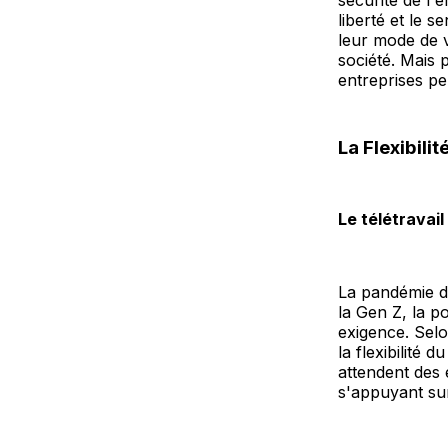
sécurité de l'e
liberté et le 
leur mode de v
société. Mais 
entreprises pe
La Flexibili
Le télétrava
La pandémie de
la Gen Z, la po
exigence. Selo
la flexibilité 
attendent des 
s'appuyant sur