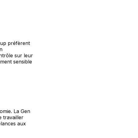
oup préfèrent
on
ntrôle sur leur
ement sensible
nomie. La Gen
e travailler
elances aux