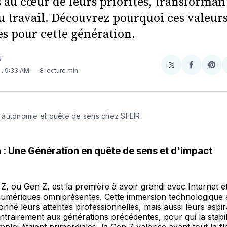
au cœur de leurs priorités, transformant
u travail. Découvrez pourquoi ces valeurs
es pour cette génération.
N
𝕏
Share
Partager
Sha
4
. 9:33 AM
8 lecture min
on
sur
on
X
Faceboo
Pint
é, autonomie et quête de sens chez SFEIR
 : Une Génération en quête de sens et d'impact
Z, ou Gen Z, est la première à avoir grandi avec Internet et
numériques omniprésentes. Cette immersion technologique
nné leurs attentes professionnelles, mais aussi leurs aspir
trairement aux générations précédentes, pour qui la stabili