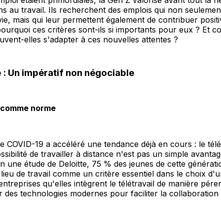
mploi étaient primordiales, la Gen Z valorise avant tout la flex
sens au travail. Ils recherchent des emplois qui non seulemen
ie, mais qui leur permettent également de contribuer posit
pourquoi ces critères sont-ils si importants pour eux ? Et 
uvent-elles s'adapter à ces nouvelles attentes ?
té : Un impératif non négociable
il comme norme
 COVID-19 a accéléré une tendance déjà en cours : le télét
ssibilité de travailler à distance n'est pas un simple avanta
n une étude de Deloitte, 75 % des jeunes de cette générati
du lieu de travail comme un critère essentiel dans le choix d'u
entreprises qu'elles intègrent le télétravail de manière pére
 des technologies modernes pour faciliter la collaboration 