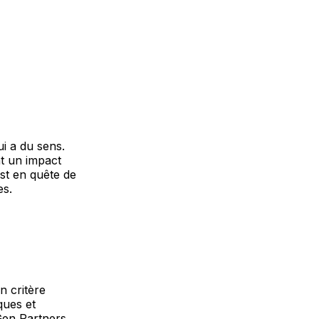
ui a du sens.
nt un impact
est en quête de
es.
n critère
ques et
Gen Partners