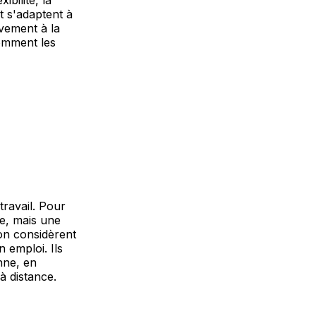
ibilité, la
t s'adaptent à
ivement à la
comment les
ravail. Pour
ge, mais une
on considèrent
n emploi. Ils
nne, en
à distance.