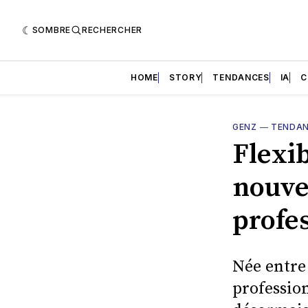
SOMBRE
RECHERCHER
HOME
STORY
TENDANCES
IA
C
GENZ
—
TENDA
Flexib
nouve
profe
Née entre 
profession