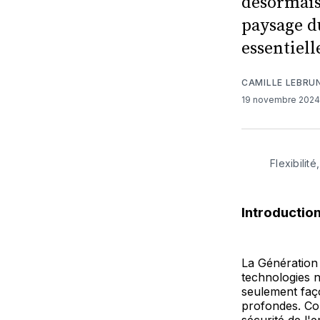
désormais 
paysage d
essentiell
CAMILLE LEBRU
19 novembre 202
Flexibilit
Introduction
La Génération 
technologies 
seulement faço
profondes. Con