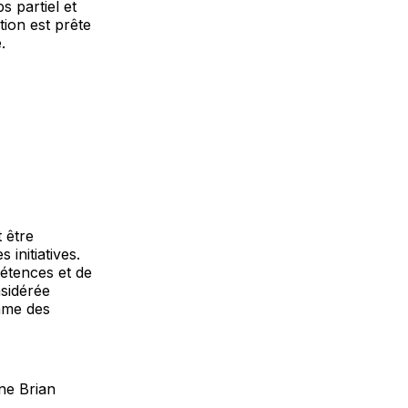
s partiel et
ion est prête
.
 être
 initiatives.
étences et de
nsidérée
mme des
gne Brian