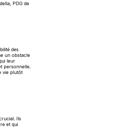
adella, PDG de
ilité des
me un obstacle
qui leur
et personnelle.
 vie plutôt
rucial. Ils
re et qui